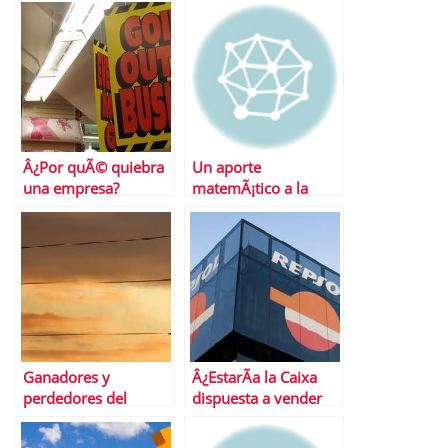
Â¿Por quÃ© quiebra
Un aporte
una empresa?
matemÃ¡tico a la
fijaciÃ³n de precios
Ganadores y
Â¿EstarÃ­a la Caixa
perdedores del
dispuesta a vender
tijeretazo elÃ©ctrico
Repsol a Total?