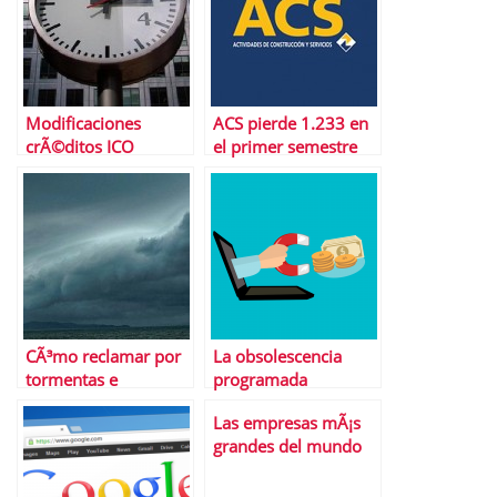
Modificaciones
ACS pierde 1.233 en
crÃ©ditos ICO
el primer semestre
liquidez junio 2012 |
de este aÃ±o
El ICO esta igual de
nervioso que el
mercado
CÃ³mo reclamar por
La obsolescencia
tormentas e
programada
inundaciones
Las empresas mÃ¡s
grandes del mundo
por capitalizaciÃ³n
bursÃ¡til