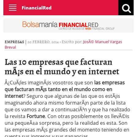
Toggle
FinancialRed
navigation
EMPRESAS
|
20 FEBRERO, 2014
-
Escrito por:
JosÃ© Manuel Vargas
Breval
Las 10 empresas que facturan
mÃ¡s en el mundo y en internet
Â¿CuÃ¡les imaginÃ¡is vosotros que son
las empresas
que facturan mÃ¡s tanto en el mundo como en
internet
? Seguro que algunas de las que os estÃ¡is
imaginando ahora mismo formarÃ¡n parte de la lista
que os vamos a dar a continuaciÃ³n y que ha realizado
la revista
Fortune
. Con otras posiblemente os llevÃ©is
una pequeÃ±a sorpresa, pero la realidad es esta. Son
las empresas mÃ¡s grandes del momento teniendo en
cuenta sus ingresos y sus ganancias.