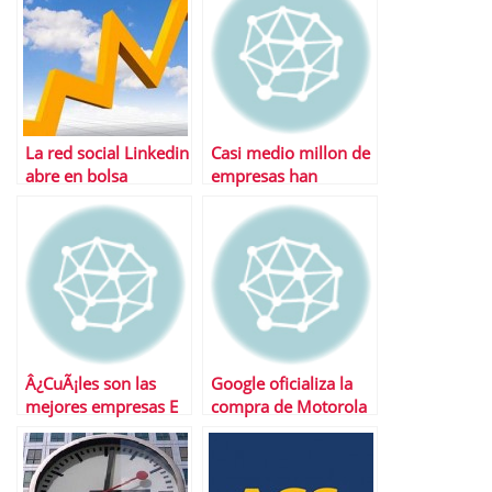
La red social Linkedin
Casi medio millon de
abre en bolsa
empresas han
cotizando por las
desaparecido en
nubes | ValoraciÃ³n y
EspaÃ±a
mÃºltiplos
Â¿CuÃ¡les son las
Google oficializa la
mejores empresas E
compra de Motorola
Movility