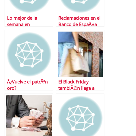
Lo mejor de la
Reclamaciones en el
semana en
Banco de EspaÃ±a
Financialred
Â¿Vuelve el patrÃ³n
El Black Friday
oro?
tambiÃ©n llega a
EspaÃ±a