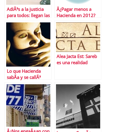
AdiÃ³s a la justicia
Â¿Pagar menos a
para todos: llegan las
Hacienda en 2012?
tasas judiciales
ConsÃ­guelo
ajustando tu
DeclaraciÃ³n antes de
final de aÃ±o
Alea Jacta Est: Sareb
es una realidad
Lo que Hacienda
sabÃ­a y se callÃ³
sobre la subida del
IVA
Â¿Nos engaÃ±an con