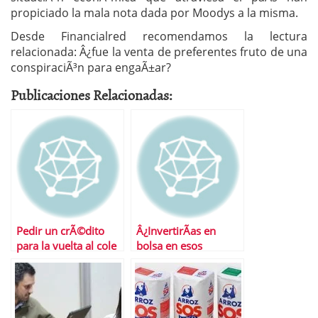
propiciado la mala nota dada por Moodys a la misma.
Desde Financialred recomendamos la lectura
relacionada: Â¿fue la venta de preferentes fruto de una
conspiraciÃ³n para engaÃ±ar?
Publicaciones Relacionadas:
Pedir un crÃ©dito
Â¿InvertirÃ­as en
para la vuelta al cole
bolsa en esos
â€˜engendrosâ€™ de
las cajas llamados
SIP?