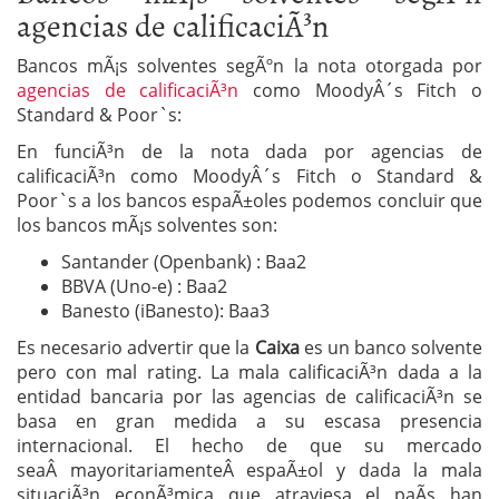
agencias de calificaciÃ³n
Bancos mÃ¡s solventes segÃºn la nota otorgada por
agencias de calificaciÃ³n
como MoodyÂ´s Fitch o
Standard & Poor`s:
En funciÃ³n de la nota dada por agencias de
calificaciÃ³n como MoodyÂ´s Fitch o Standard &
Poor`s a los bancos espaÃ±oles podemos concluir que
los bancos mÃ¡s solventes son:
Santander (Openbank) : Baa2
BBVA (Uno-e) : Baa2
Banesto (iBanesto): Baa3
Es necesario advertir que la
Caixa
es un banco solvente
pero con mal rating. La mala calificaciÃ³n dada a la
entidad bancaria por las agencias de calificaciÃ³n se
basa en gran medida a su escasa presencia
internacional. El hecho de que su mercado
seaÂ mayoritariamenteÂ espaÃ±ol y dada la mala
situaciÃ³n econÃ³mica que atraviesa el paÃ­s han