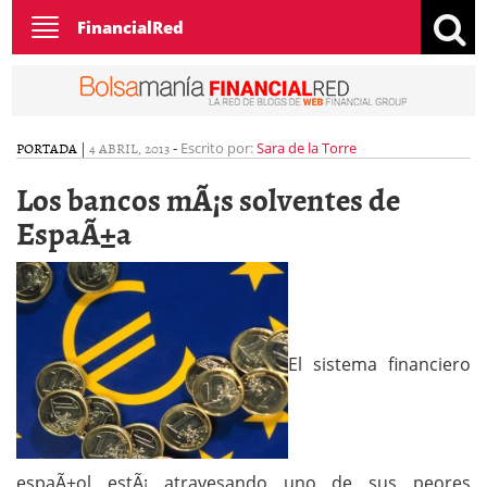
Toggle
FinancialRed
navigation
PORTADA
|
4 ABRIL, 2013
-
Escrito por:
Sara de la Torre
Los bancos mÃ¡s solventes de
EspaÃ±a
El sistema financiero
espaÃ±ol estÃ¡ atravesando uno de sus peores