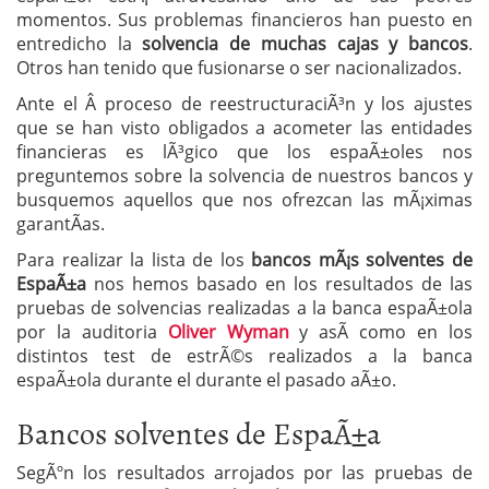
momentos. Sus problemas financieros han puesto en
entredicho la
solvencia de muchas cajas y bancos
.
Otros han tenido que fusionarse o ser nacionalizados.
Ante el Â proceso de reestructuraciÃ³n y los ajustes
que se han visto obligados a acometer las entidades
financieras es lÃ³gico que los espaÃ±oles nos
preguntemos sobre la solvencia de nuestros bancos y
busquemos aquellos que nos ofrezcan las mÃ¡ximas
garantÃ­as.
Para realizar la lista de los
bancos mÃ¡s solventes de
EspaÃ±a
nos hemos basado en los resultados de las
pruebas de solvencias realizadas a la banca espaÃ±ola
por la auditoria
Oliver Wyman
y asÃ­ como en los
distintos test de estrÃ©s realizados a la banca
espaÃ±ola durante el durante el pasado aÃ±o.
Bancos solventes de EspaÃ±a
SegÃºn los resultados arrojados por las pruebas de