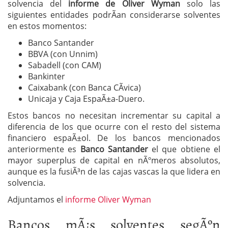
solvencia del
informe de Oliver Wyman
solo las
siguientes entidades podrÃ­an considerarse solventes
en estos momentos:
Banco Santander
BBVA (con Unnim)
Sabadell (con CAM)
Bankinter
Caixabank (con Banca CÃ­vica)
Unicaja y Caja EspaÃ±a-Duero.
Estos bancos no necesitan incrementar su capital a
diferencia de los que ocurre con el resto del sistema
financiero espaÃ±ol. De los bancos mencionados
anteriormente es
Banco Santander
el que obtiene el
mayor superplus de capital en nÃºmeros absolutos,
aunque es la fusiÃ³n de las cajas vascas la que lidera en
solvencia.
Adjuntamos el
informe Oliver Wyman
Bancos mÃ¡s solventes segÃºn