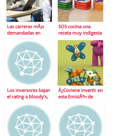
Las carreras mÃ¡s
SOS cocina una
demandadas en
receta muy indigesta
EspaÃ±a
para Ruiz-Mateos
Los inversores bajan
Â¿Coviene invertir en
el rating a Moody’s,
esta EmisiÃ³n de
Fitch y S&P
Obligaciones Simples
Zinkia?