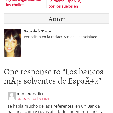
La marca EspaÃ±a,
los chollos
por los suelos en
inmobiliarios?
Davos: apenas 17
Autor
espaÃ±oles, en la
lista confidencial de
invitados
Sara de la Torre
Periodista en la redacciÃ³n de FinancialRed
One response to “
Los bancos
mÃ¡s solventes de EspaÃ±a
”
mercedes
dice:
31/05/2013 a las 11:21
se habla mucho de las Preferentes, en un Bankia
nacionalizado y cuyos afectados pueden recurrir a