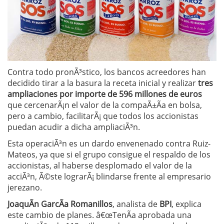
Contra todo pronÃ³stico, los bancos acreedores han
decidido tirar a la basura la receta inicial y realizar
tres
ampliaciones por importe de 596 millones de euros
que cercenarÃ¡n el valor de la compaÃ±Ã­a en bolsa,
pero a cambio, facilitarÃ¡ que todos los accionistas
puedan acudir a dicha ampliaciÃ³n.
Esta operaciÃ³n es un dardo envenenado contra Ruiz-
Mateos, ya que si el grupo consigue el respaldo de los
accionistas, al haberse desplomado el valor de la
acciÃ³n, Ã©ste lograrÃ¡ blindarse frente al empresario
jerezano.
JoaquÃ­n GarcÃ­a Romanillos
, analista de
BPI
, explica
este cambio de planes. â€œTenÃ­a aprobada una