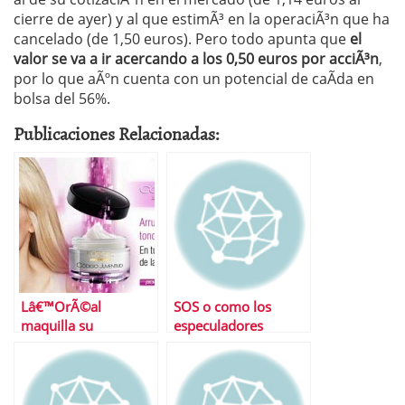
cierre de ayer) y al que estimÃ³ en la operaciÃ³n que ha
cancelado (de 1,50 euros). Pero todo apunta que
el
valor se va a ir acercando a los 0,50 euros por acciÃ³n
,
por lo que aÃºn cuenta con un potencial de caÃ­da en
bolsa del 56%.
Publicaciones Relacionadas:
Lâ€™OrÃ©al
SOS o como los
maquilla su
especuladores
escÃ¡ndalo con la
tambiÃ©n ganan en
inmunidad del
EspaÃ±a
mercado