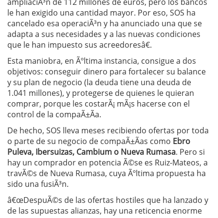
ampliaciÃ³n de 112 millones de euros, pero los bancos
le han exigido una cantidad mayor. Por eso, SOS ha
cancelado esa operaciÃ³n y ha anunciado una que se
adapta a sus necesidades y a las nuevas condiciones
que le han impuesto sus acreedoresâ€.
Esta maniobra, en Ãºltima instancia, consigue a dos
objetivos: conseguir dinero para fortalecer su balance
y su plan de negocio (la deuda tiene una deuda de
1.041 millones), y protegerse de quienes le quieran
comprar, porque les costarÃ¡ mÃ¡s hacerse con el
control de la compaÃ±Ã­a.
De hecho, SOS lleva meses recibiendo ofertas por toda
o parte de su negocio de compaÃ±Ã­as como
Ebro
Puleva, Ibersuizas, Cambium o Nueva Rumasa
. Pero si
hay un comprador en potencia Ã©se es Ruiz-Mateos, a
travÃ©s de Nueva Rumasa, cuya Ãºltima propuesta ha
sido una fusiÃ³n.
â€œDespuÃ©s de las ofertas hostiles que ha lanzado y
de las supuestas alianzas, hay una reticencia enorme