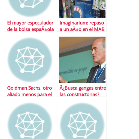
El mayor especulador
Imaginarium: repaso
de la bolsa espaÃ±ola
a un aÃ±o en el MAB
se come la subida de
SOS
Goldman Sachs, otro
Â¿Busca gangas entre
aliado menos para el
las constructorias?
Ibex
FCC es su mejor baza