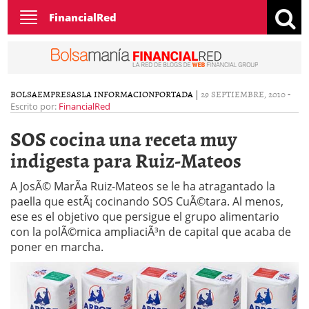
Toggle
FinancialRed
navigation
BOLSA
EMPRESAS
LA INFORMACION
PORTADA
|
29 SEPTIEMBRE, 2010
-
Escrito por:
FinancialRed
SOS cocina una receta muy
indigesta para Ruiz-Mateos
A JosÃ© MarÃ­a Ruiz-Mateos se le ha atragantado la
paella que estÃ¡ cocinando SOS CuÃ©tara. Al menos,
ese es el objetivo que persigue el grupo alimentario
con la polÃ©mica ampliaciÃ³n de capital que acaba de
poner en marcha.