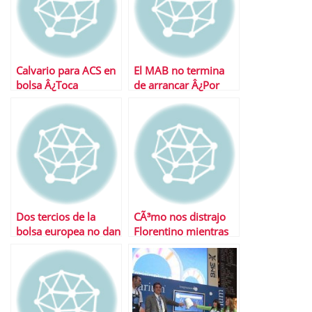
Calvario para ACS en
El MAB no termina
bolsa Â¿Toca
de arrancar Â¿Por
aumentar
quÃ©?
autocartera?
Dos tercios de la
CÃ³mo nos distrajo
bolsa europea no dan
Florentino mientras
la talla en este aÃ±o
planeaba asaltar una
empresa alemana