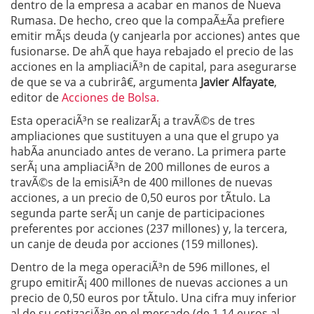
dentro de la empresa a acabar en manos de Nueva
Rumasa. De hecho, creo que la compaÃ±Ã­a prefiere
emitir mÃ¡s deuda (y canjearla por acciones) antes que
fusionarse. De ahÃ­ que haya rebajado el precio de las
acciones en la ampliaciÃ³n de capital, para asegurarse
de que se va a cubrirâ€, argumenta
Javier Alfayate
,
editor de
Acciones de Bolsa.
Esta operaciÃ³n se realizarÃ¡ a travÃ©s de tres
ampliaciones que sustituyen a una que el grupo ya
habÃ­a anunciado antes de verano. La primera parte
serÃ¡ una ampliaciÃ³n de 200 millones de euros a
travÃ©s de la emisiÃ³n de 400 millones de nuevas
acciones, a un precio de 0,50 euros por tÃ­tulo. La
segunda parte serÃ¡ un canje de participaciones
preferentes por acciones (237 millones) y, la tercera,
un canje de deuda por acciones (159 millones).
Dentro de la mega operaciÃ³n de 596 millones, el
grupo emitirÃ¡ 400 millones de nuevas acciones a un
precio de 0,50 euros por tÃ­tulo. Una cifra muy inferior
al de su cotizaciÃ³n en el mercado (de 1,14 euros al