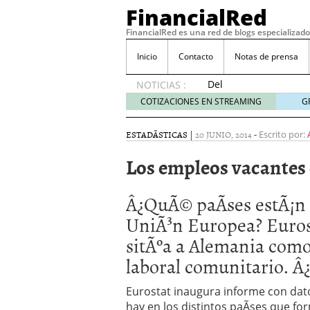
FinancialRed
FinancialRed es una red de blogs especializado
Inicio
Contacto
Notas de prensa
Del
NOTICIAS :
depósito
COTIZACIONES EN STREAMING
G
a la
diversificación:
ESTADÃ­STICAS
|
20 JUNIO, 2014
-
Escrito por:
cómo
está
Los empleos vacantes
cambiando
la
gestión
Â¿QuÃ© paÃ­ses estÃ¡n
del
UniÃ³n Europea? Euros
ahorro
en
sitÃºa a Alemania como
España
laboral comunitario. 
05/08/2026
Seguros de convenio en
Eurostat inaugura informe con dat
descubren cuando ya e
hay en los distintos paÃ­ses que f
ReseÃ±a de SIFX: Lo Qu