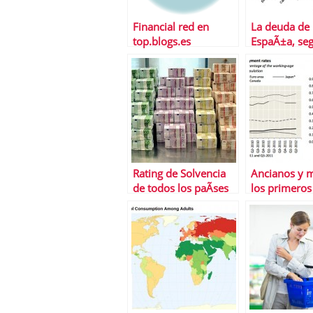
Financial red en
La deuda de
top.blogs.es
EspaÃ±a, seg
parar
Rating de Solvencia
Ancianos y m
de todos los paÃ­ses
los primeros
conseguir u
segÃºn la O