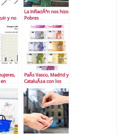
La InflaciÃ³n nos hizo
uir y no
Pobres
ujeres,
PaÃ­s Vasco, Madrid y
 en
CataluÃ±a con los
n empleo,
salarios mÃ¡s altos de
CDE
EspaÃ±a