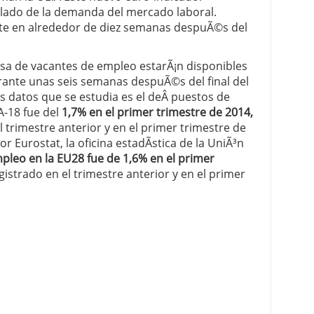
 lado de la demanda del mercado laboral.
 proceso tradicional: ventajas reales para pymes
te en alrededor de diez semanas despuÃ©s del
a mÃ©dica cuando trabajas por cuenta propia
asa de vacantes de empleo estarÃ¡n disponibles
rante unas seis semanas despuÃ©s del final del
os datos que se estudia es el deÂ puestos de
A-18 fue del
1,7% en el primer trimestre de 2014,
l trimestre anterior y en el primer trimestre de
or Eurostat, la oficina estadÃ­stica de la UniÃ³n
pleo en la EU28 fue de 1,6% en el primer
egistrado en el trimestre anterior y en el primer