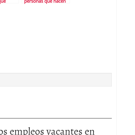
que
personas que hacen
dos
este test no lo
superanâ€¦ Â¿Y tÃº?
os empleos vacantes en