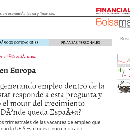
s en economÃ­a, bolsa y finanzas.
Busca
RÁFICOS COTIZACIONES
FINANZAS PERSONALES
Ana PÃ©rez SÃ¡nchez
 en Europa
 generando empleo dentro de la
tat responde a esta pregunta y
 el motor del crecimiento
Â¿DÃ³nde queda EspaÃ±a?
 pymes: la obligación que muchas empresas
os trimestrales de las vacantes de empleo que
s demasiado tarde
20/07/2026
orman la UE.Â Este nuevo euro-indicador
e Deben Saber los Traders Mexicanos Antes de