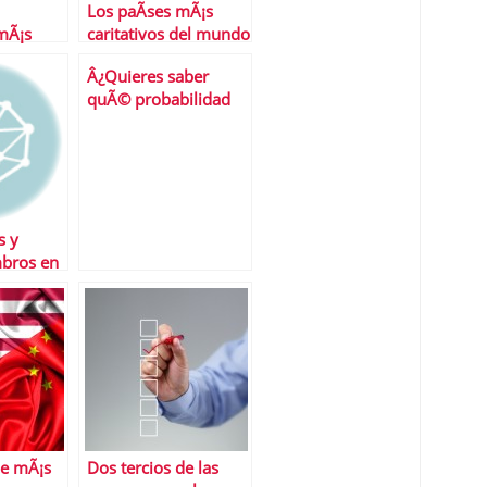
Los paÃ­ses mÃ¡s
mÃ¡s
caritativos del mundo
vir
Â¿Quieres saber
quÃ© probabilidad
tiene tu aviÃ³n de
estrellarse?
s y
bros en
 futuro
ne mÃ¡s
Dos tercios de las