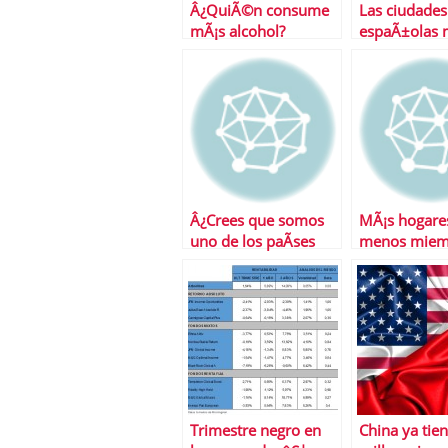
Â¿QuiÃ©n consume
Las ciudades
mÃ¡s alcohol?
espaÃ±olas 
caras para vi
Â¿Crees que somos
MÃ¡s hogare
uno de los paÃ­ses
menos miem
mejor educados del
la familia, el
mundo?
de EspaÃ±a
Trimestre negro en
China ya tie