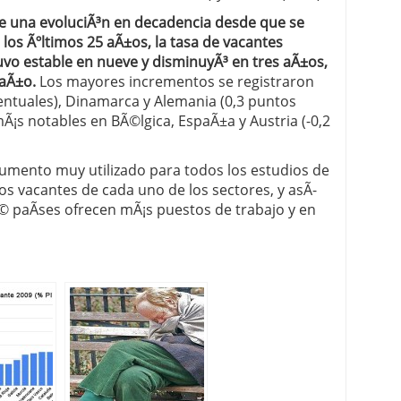
ne una evoluciÃ³n en decadencia desde que se
los Ãºltimos 25 aÃ±os, la tasa de vacantes
vo estable en nueve y disminuyÃ³ en tres aÃ±os,
 aÃ±o.
Los mayores incrementos se registraron
entuales), Dinamarca y Alemania (0,3 puntos
Ã¡s notables en BÃ©lgica, EspaÃ±a y Austria (-0,2
rumento muy utilizado para todos los estudios de
s vacantes de cada uno de los sectores, y asÃ­
 paÃ­ses ofrecen mÃ¡s puestos de trabajo y en