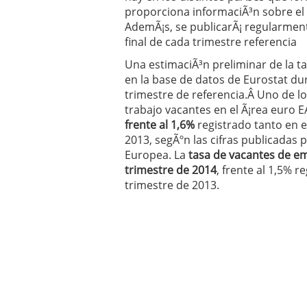
Operar
29/06/2026
proporciona informaciÃ³n sobre el
Crear empresa online vs
AdemÃ¡s, se publicarÃ¡ regularmen
29/05/2026
final de cada trimestre referencia
CÃ³mo afrontar una baj
Una estimaciÃ³n preliminar de la t
26/05/2026
en la base de datos de Eurostat du
trimestre de referencia.Â Uno de l
trabajo vacantes en el Ã¡rea euro E
frente al 1,6%
registrado tanto en e
2013, segÃºn las cifras publicadas p
Europea. La
tasa de vacantes de em
trimestre de 2014
, frente al 1,5% r
trimestre de 2013.