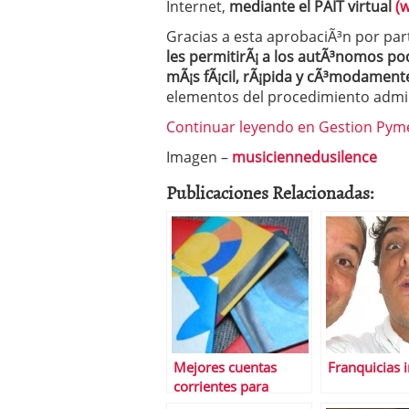
Internet,
mediante el PAIT virtual
(
Gracias a esta aprobaciÃ³n por par
les permitirÃ¡ a los autÃ³nomos po
mÃ¡s fÃ¡cil, rÃ¡pida y cÃ³modament
elementos del procedimiento admin
Continuar leyendo en Gestion Pym
Imagen –
musiciennedusilence
Publicaciones Relacionadas:
Mejores cuentas
Franquicias i
corrientes para
empresas