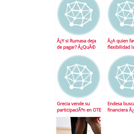
marketing financiero
Â¿Y si Rumasa deja
Â¿A quien fa
de pagar? Â¿QuÃ©
flexibilidad 
pasa con el dinero de
los inversores?
Grecia vende su
Endesa busca
participaciÃ³n en OTE
financiera Â
Telecom
donde gira?