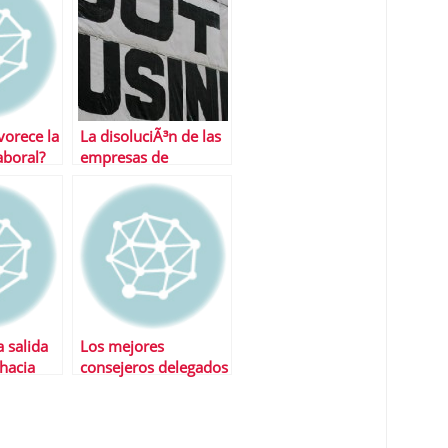
vorece la
La disoluciÃ³n de las
laboral?
empresas de
servicios: por quÃ©
ocurre y cÃ³mo
evitarla
 salida
Los mejores
¿hacia
consejeros delegados
de Europa