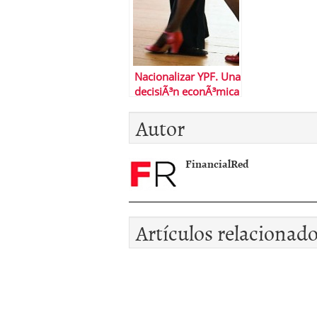
Nacionalizar YPF. Una
decisiÃ³n econÃ³mica
y tercermundista
Autor
FinancialRed
Artículos relacionad