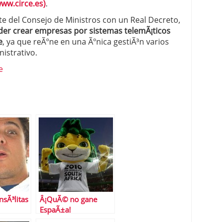
www.circe.es)
.
te del Consejo de Ministros con un Real Decreto,
der crear empresas por sistemas telemÃ¡ticos
e
, ya que reÃºne en una Ãºnica gestiÃ³n varios
istrativo.
e
nsÃ³litas
Â¡QuÃ© no gane
EspaÃ±a!