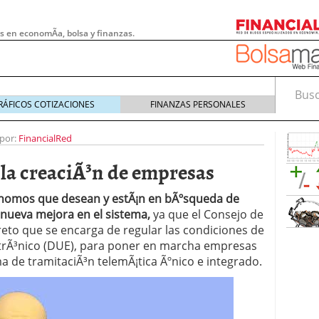
s en economÃ­a, bolsa y finanzas.
Busca
RÁFICOS COTIZACIONES
FINANZAS PERSONALES
 por:
FinancialRed
 la creaciÃ³n de empresas
³nomos que desean y estÃ¡n en bÃºsqueda de
 nueva mejora en el sistema,
ya que el Consejo de
eto que se encarga de regular las condiciones de
trÃ³nico (DUE), para poner en marcha empresas
a de tramitaciÃ³n telemÃ¡tica Ãºnico e integrado.
 pymes: la obligación que muchas empresas
s demasiado tarde
20/07/2026
e Deben Saber los Traders Mexicanos Antes de