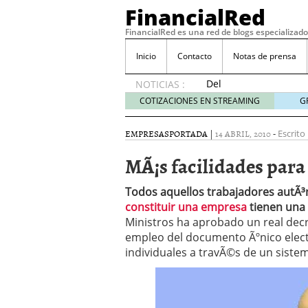
FinancialRed
FinancialRed es una red de blogs especializado
Inicio
Contacto
Notas de prensa
Del
NOTICIAS :
depósito
COTIZACIONES EN STREAMING
G
a la
diversificación:
EMPRESAS
PORTADA
|
14 ABRIL, 2010
-
Escrito
cómo
está
MÃ¡s facilidades para
cambiando
la
Todos aquellos trabajadores autÃ
gestión
constituir una empresa
tienen una
del
Ministros ha aprobado un real decr
ahorro
en
empleo del documento Ãºnico elec
España
individuales a travÃ©s de un sistem
05/08/2026
Seguros de convenio en
descubren cuando ya e
ReseÃ±a de SIFX: Lo Qu