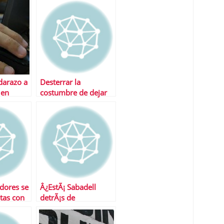
darazo a
Desterrar la
 en
costumbre de dejar
las cosas para
luegoâ€¦
dores se
Â¿EstÃ¡ Sabadell
tas con
detrÃ¡s de
OPA
CataluynyaCaixa?
ef