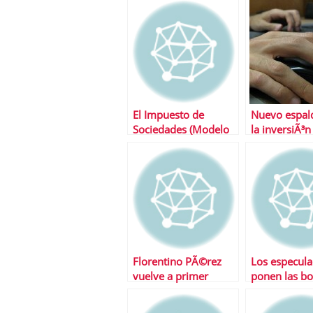
El Impuesto de
Nuevo espal
Sociedades (Modelo
la inversiÃ³n
200), una nueva cita
tecnologÃ­a
con la
AdministraciÃ³n por
Internet
Florentino PÃ©rez
Los especula
vuelve a primer
ponen las bo
plano con una
ACS tras la 
operaciÃ³n de
sobre Hochti