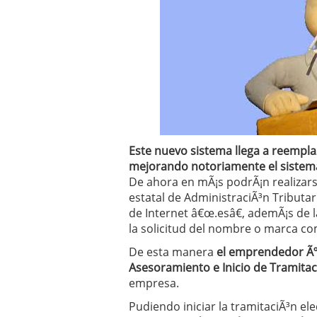
Operar
29/06/2026
Crear empresa online vs
29/05/2026
CÃ³mo afrontar una baj
26/05/2026
Este nuevo sistema llega a reempla
mejorando notoriamente el sistema
De ahora en mÃ¡s podrÃ¡n realizars
estatal de AdministraciÃ³n Tributar
de Internet â€œ.esâ€, ademÃ¡s de l
la solicitud del nombre o marca co
De esta manera
el emprendedor Ãº
Asesoramiento e Inicio de Tramitac
empresa.
Pudiendo iniciar la tramitaciÃ³n e