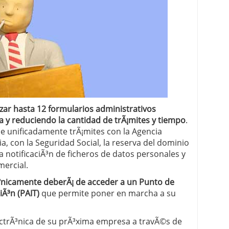
 proceso tradicional: ventajas reales para pymes
a mÃ©dica cuando trabajas por cuenta propia
zar hasta 12 formularios administrativos
 y reduciendo la cantidad de trÃ¡mites y tiempo
.
e unificadamente trÃ¡mites con la Agencia
ia, con la Seguridad Social, la reserva del dominio
a notificaciÃ³n de ficheros de datos personales y
mercial.
nicamente deberÃ¡ de acceder a un Punto de
iÃ³n (PAIT)
que permite poner en marcha a su
lectrÃ³nica de su prÃ³xima empresa a travÃ©s de