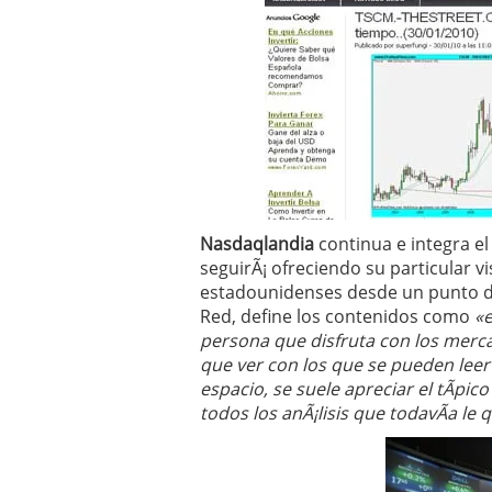
Operar
29/06/2026
Crear empresa online vs
29/05/2026
CÃ³mo afrontar una baj
26/05/2026
Nasdaqlandia
continua e integra el
seguirÃ¡ ofreciendo su particular v
estadounidenses desde un punto de
Red, define los contenidos como
«e
persona que disfruta con los merc
que ver con los que se pueden lee
espacio, se suele apreciar el tÃ­p
todos los anÃ¡lisis que todavÃ­a le