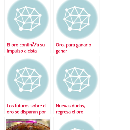
El oro continÃºa su
Oro, para ganar o
impulso alcista
ganar
Los futuros sobre el
Nuevas dudas,
oro se disparan por
regresa el oro
encinam de los 1.500
dÃ³lares