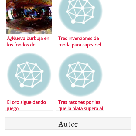
Â¿Nueva burbuja en
Tres inversiones de
los fondos de
moda para capear el
materias primas?
temporal
El oro sigue dando
Tres razones por las
juego
que la plata supera al
oro en el lado corto
Autor