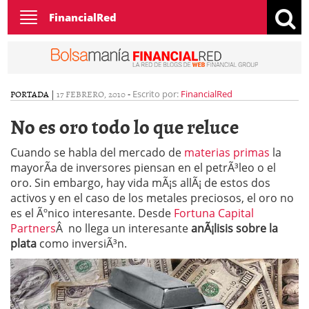
Toggle
FinancialRed
navigation
PORTADA
|
17 FEBRERO, 2010
-
Escrito por:
FinancialRed
No es oro todo lo que reluce
Cuando se habla del mercado de
materias primas
la
mayorÃ­a de inversores piensan en el petrÃ³leo o el
oro. Sin embargo, hay vida mÃ¡s allÃ¡ de estos dos
activos y en el caso de los metales preciosos, el oro no
es el Ãºnico interesante. Desde
Fortuna Capital
Partners
Â no llega un interesante
anÃ¡lisis sobre la
plata
como inversiÃ³n.