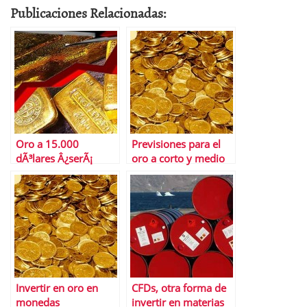
Publicaciones Relacionadas:
Oro a 15.000
Previsiones para el
dÃ³lares Â¿serÃ¡
oro a corto y medio
posible?
plazo
Invertir en oro en
CFDs, otra forma de
monedas
invertir en materias