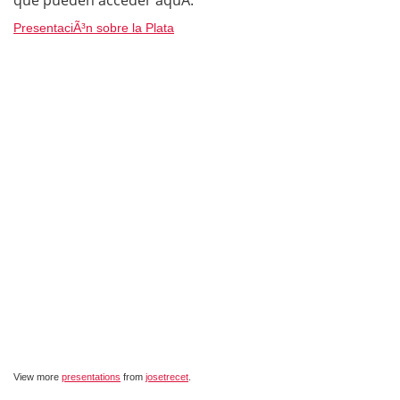
que pueden acceder aquÃ­.
PresentaciÃ³n sobre la Plata
View more
presentations
from
josetrecet
.