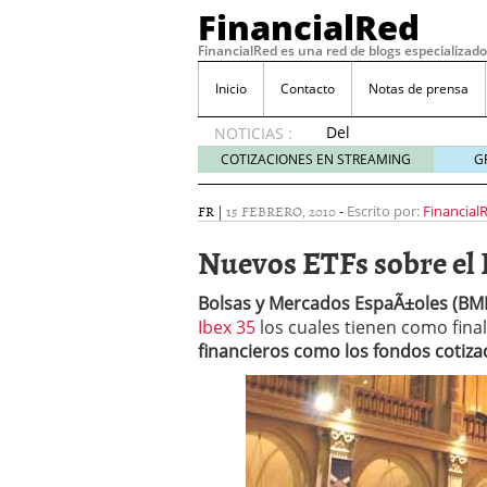
FinancialRed
FinancialRed es una red de blogs especializado
Inicio
Contacto
Notas de prensa
Del
NOTICIAS :
depósito
COTIZACIONES EN STREAMING
G
a la
diversificación:
FR
|
15 FEBRERO, 2010
-
Escrito por:
Financial
cómo
está
Nuevos ETFs sobre el 
cambiando
la
Bolsas y Mercados EspaÃ±oles (BM
gestión
Ibex 35
los cuales tienen como fina
del
financieros como los fondos cotizad
ahorro
en
España
05/08/2026
Seguros de convenio en
descubren cuando ya e
ReseÃ±a de SIFX: Lo Qu