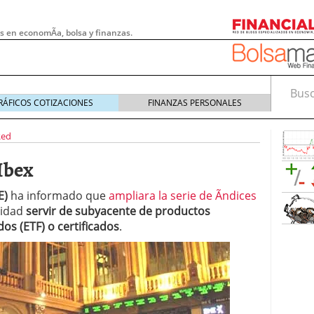
s en economÃ­a, bolsa y finanzas.
Busca
RÁFICOS COTIZACIONES
FINANZAS PERSONALES
Red
Ibex
E)
ha informado que
ampliara la serie de Ã­ndices
lidad
servir de subyacente de productos
os (ETF) o certificados
.
 pymes: la obligación que muchas empresas
s demasiado tarde
20/07/2026
e Deben Saber los Traders Mexicanos Antes de