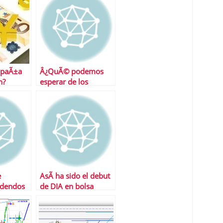
spaÃ±a
Â¿QuÃ© podemos
n?
esperar de los
mercados esta
semana?
e
AsÃ­ ha sido el debut
idendos
de DIA en bolsa