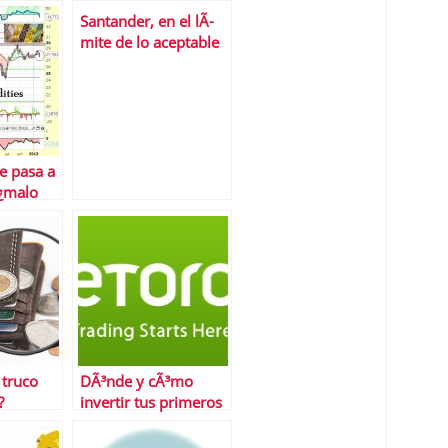
Santander, en el lÃ­
mite de lo aceptable
e pasa a
Â¿malo
s primas
 truco
DÃ³nde y cÃ³mo
?
invertir tus primeros
50 euros