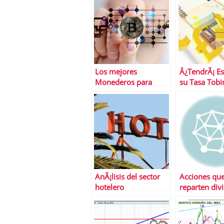
acerca de las
recesiones
Los mejores
Â¿TendrÃ¡ E
Monederos para
su Tasa Tobi
Bitcoin
AnÃ¡lisis del sector
Acciones qu
hotelero
reparten div
en julio