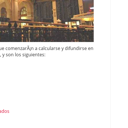
 proceso tradicional: ventajas reales para pymes
a mÃ©dica cuando trabajas por cuenta propia
e comenzarÃ¡n a calcularse y difundirse en
 y son los siguientes:
zados