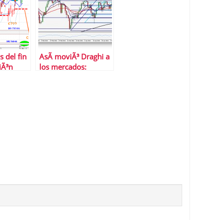
s del fin
AsÃ­ moviÃ³ Draghi a
iÃ³n
los mercados:
resumen de la
semana