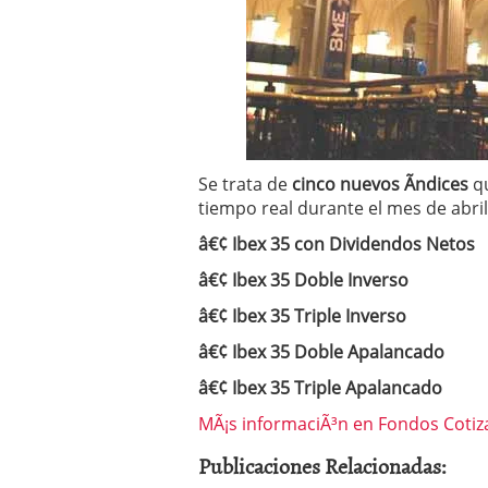
Operar
29/06/2026
Crear empresa online vs
29/05/2026
CÃ³mo afrontar una baj
26/05/2026
Se trata de
cinco nuevos Ã­ndices
qu
tiempo real durante el mes de abril,
â€¢ Ibex 35 con Dividendos Netos
â€¢ Ibex 35 Doble Inverso
â€¢ Ibex 35 Triple Inverso
â€¢ Ibex 35 Doble Apalancado
â€¢ Ibex 35 Triple Apalancado
MÃ¡s informaciÃ³n en Fondos Coti
Publicaciones Relacionadas: