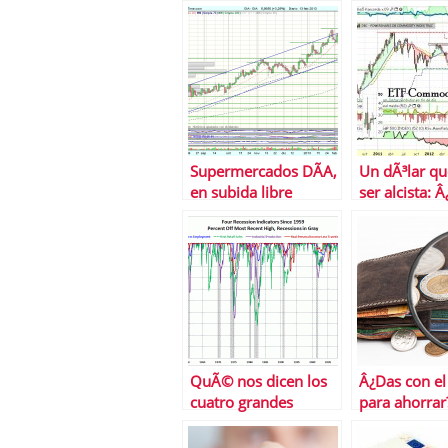
Supermercados DÃA,
Un dÃ³lar qu
en subida libre
ser alcista: 
para materia
y bolsas?
QuÃ© nos dicen los
Â¿Das con el
cuatro grandes
para ahorrar
indicadores
macroeconÃ³micos