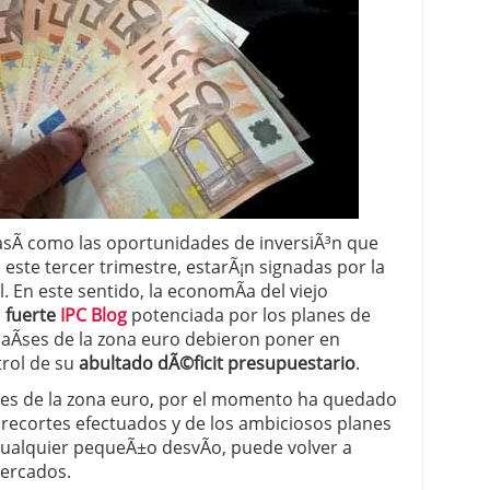
 proceso tradicional: ventajas reales para pymes
a mÃ©dica cuando trabajas por cuenta propia
sÃ­ como las oportunidades de inversiÃ³n que
ste tercer trimestre, estarÃ¡n signadas por la
 En este sentido, la economÃ­a del viejo
a
fuerte
IPC Blog
potenciada por los planes de
paÃ­ses de la zona euro debieron poner en
rol de su
abultado dÃ©ficit presupuestario
.
Ã­ses de la zona euro, por el momento ha quedado
s recortes efectuados y de los ambiciosos planes
ualquier pequeÃ±o desvÃ­o, puede volver a
mercados.