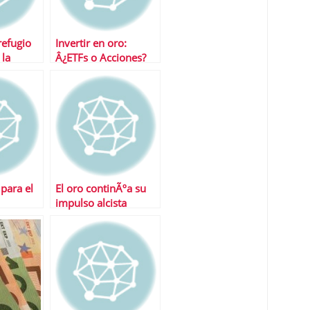
refugio
Invertir en oro:
 la
Â¿ETFs o Acciones?
anciera
 para el
El oro continÃºa su
impulso alcista