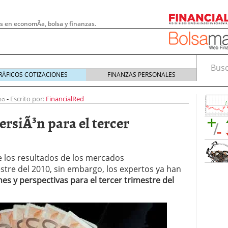
s en economÃ­a, bolsa y finanzas.
Busca
RÁFICOS COTIZACIONES
FINANZAS PERSONALES
10
-
Escrito por:
FinancialRed
rsiÃ³n para el tercer
 los resultados de los mercados
tre del 2010, sin embargo, los expertos ya han
nes y perspectivas para el tercer trimestre del
 pymes: la obligación que muchas empresas
s demasiado tarde
20/07/2026
e Deben Saber los Traders Mexicanos Antes de