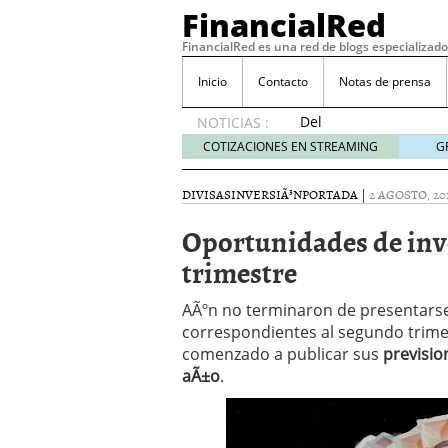
FinancialRed
FinancialRed es una red de blogs especializado
Inicio
Contacto
Notas de prensa
Del
NOTICIAS :
depósito
COTIZACIONES EN STREAMING
G
a la
diversificación:
DIVISAS
INVERSIÃ³N
PORTADA
|
2 AGOSTO, 20
cómo
está
Oportunidades de inve
cambiando
trimestre
la
gestión
del
AÃºn no terminaron de presentarse
ahorro
correspondientes al segundo trimes
en
comenzado a publicar sus
previsio
España
aÃ±o
.
05/08/2026
Seguros de convenio en
descubren cuando ya e
ReseÃ±a de SIFX: Lo Qu