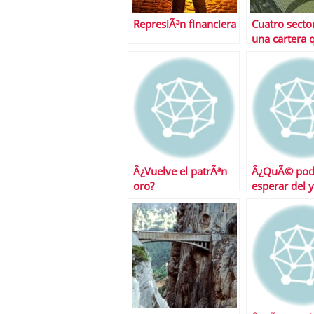
RepresiÃ³n financiera
Cuatro secto
una cartera 
superarÃ¡ al
Â¿Vuelve el patrÃ³n
Â¿QuÃ© po
oro?
esperar del 
2011?