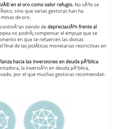
iÃ© en el oro como valor refugio.
No sÃ³lo se
fÃ­sico, sino que varias gestoras han ha
 minas de oro.
s continÃºan siendo de
depreciaciÃ³n frente al
uropea no podrÃ¡ compensar el empuje que se
momento en que se refuercen las divisas
inal de las polÃ­ticas monetarias restrictivas en
ianza hacia las inversiones en deuda pÃºblica
.
tadora, la inversiÃ³n en deuda pÃºblica,
levado, por el que muchas gestoras recomiendan