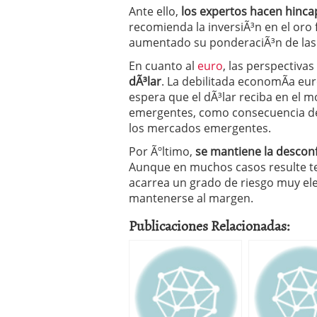
Ante ello,
los expertos hacen hincap
recomienda la inversiÃ³n en el oro 
aumentado su ponderaciÃ³n de las
En cuanto al
euro
, las perspectiva
dÃ³lar
. La debilitada economÃ­a e
espera que el dÃ³lar reciba en el 
emergentes, como consecuencia del f
los mercados emergentes.
Por Ãºltimo,
se mantiene la desconf
Aunque en muchos casos resulte ten
acarrea un grado de riesgo muy e
mantenerse al margen.
Publicaciones Relacionadas: