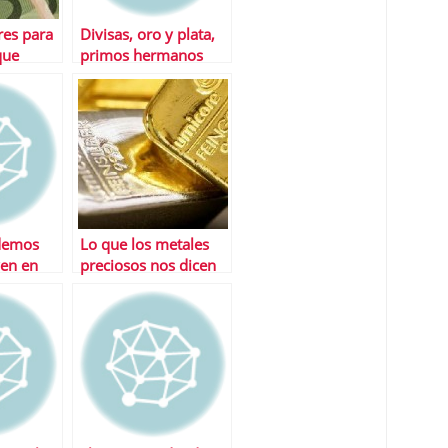
res para
Divisas, oro y plata,
que
primos hermanos
 mercado
demos
Lo que los metales
yen en
preciosos nos dicen
del dÃ³lar