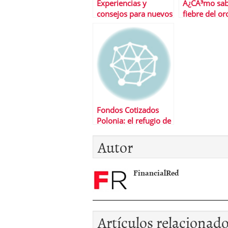
Experiencias y
Â¿CÃ³mo sabe
consejos para nuevos
fiebre del or
#inversores en
acerca a su f
#bolsa
Fondos Cotizados
Polonia: el refugio de
europa
Autor
FinancialRed
Artículos relacionad