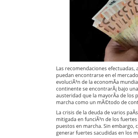
Operar
29/06/2026
Crear empresa online vs
29/05/2026
CÃ³mo afrontar una baj
26/05/2026
Las recomendaciones efectuadas, a
puedan encontrarse en el mercado e
evoluciÃ³n de la economÃ­a mundial.
continente se encontrarÃ¡ bajo un
austeridad que la mayorÃ­a de los 
marcha como un mÃ©todo de cont
La crisis de la deuda de varios pa
mitigada en funciÃ³n de los fuerte
puestos en marcha. Sin embargo, c
generar fuertes sacudidas en los 