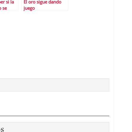
r si la
El oro sigue dando
o se
juego
in?
os