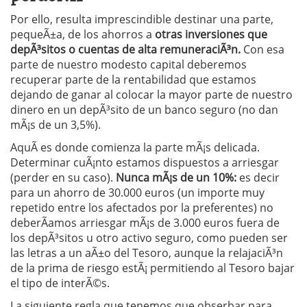
Por ello, resulta imprescindible destinar una parte,
pequeÃ±a, de los ahorros a
otras inversiones que
depÃ³sitos o cuentas de alta remuneraciÃ³n.
Con esa
parte de nuestro modesto capital deberemos
recuperar parte de la rentabilidad que estamos
dejando de ganar al colocar la mayor parte de nuestro
dinero en un depÃ³sito de un banco seguro (no dan
mÃ¡s de un 3,5%).
AquÃ­ es donde comienza la parte mÃ¡s delicada.
Determinar cuÃ¡nto estamos dispuestos a arriesgar
(perder en su caso).
Nunca mÃ¡s de un 10%:
es decir
para un ahorro de 30.000 euros (un importe muy
repetido entre los afectados por la preferentes) no
deberÃ­amos arriesgar mÃ¡s de 3.000 euros fuera de
los depÃ³sitos u otro activo seguro, como pueden ser
las letras a un aÃ±o del Tesoro, aunque la relajaciÃ³n
de la prima de riesgo estÃ¡ permitiendo al Tesoro bajar
el tipo de interÃ©s.
La siguiente regla que tenemos que obserbar para