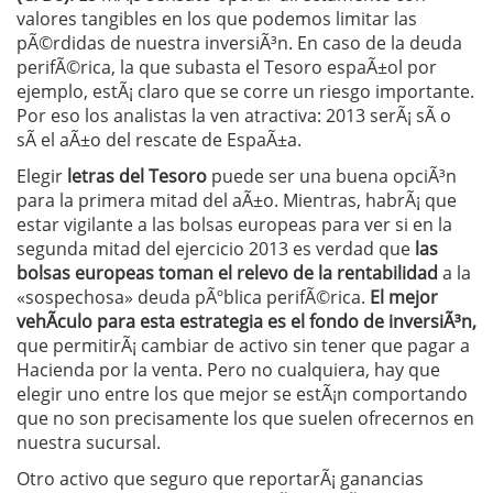
valores tangibles en los que podemos limitar las
pÃ©rdidas de nuestra inversiÃ³n. En caso de la deuda
perifÃ©rica, la que subasta el Tesoro espaÃ±ol por
ejemplo, estÃ¡ claro que se corre un riesgo importante.
Por eso los analistas la ven atractiva: 2013 serÃ¡ sÃ­ o
sÃ­ el aÃ±o del rescate de EspaÃ±a.
Elegir
letras del Tesoro
puede ser una buena opciÃ³n
para la primera mitad del aÃ±o. Mientras, habrÃ¡ que
estar vigilante a las bolsas europeas para ver si en la
segunda mitad del ejercicio 2013 es verdad que
las
bolsas europeas toman el relevo de la rentabilidad
a la
«sospechosa» deuda pÃºblica perifÃ©rica.
El mejor
vehÃ­culo para esta estrategia es el fondo de inversiÃ³n,
que permitirÃ¡ cambiar de activo sin tener que pagar a
Hacienda por la venta. Pero no cualquiera, hay que
elegir uno entre los que mejor se estÃ¡n comportando
que no son precisamente los que suelen ofrecernos en
nuestra sucursal.
Otro activo que seguro que reportarÃ¡ ganancias