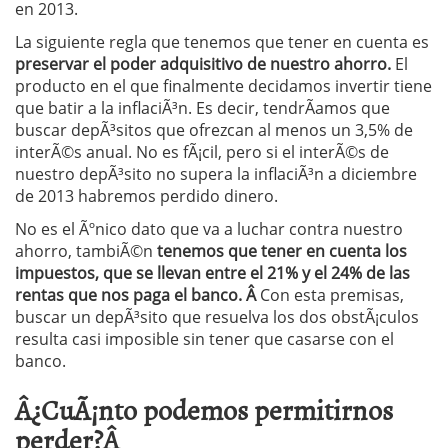
en 2013.
La siguiente regla que tenemos que tener en cuenta es
preservar el poder adquisitivo de nuestro ahorro.
El
producto en el que finalmente decidamos invertir tiene
que batir a la inflaciÃ³n. Es decir, tendrÃ­amos que
buscar depÃ³sitos que ofrezcan al menos un 3,5% de
interÃ©s anual. No es fÃ¡cil, pero si el interÃ©s de
nuestro depÃ³sito no supera la inflaciÃ³n a diciembre
de 2013 habremos perdido dinero.
No es el Ãºnico dato que va a luchar contra nuestro
ahorro, tambiÃ©n
tenemos que tener en cuenta los
impuestos, que se llevan entre el 21% y el 24% de las
rentas que nos paga el banco. Â
Con esta premisas,
buscar un depÃ³sito que resuelva los dos obstÃ¡culos
resulta casi imposible sin tener que casarse con el
banco.
Â¿CuÃ¡nto podemos permitirnos
perder?Â