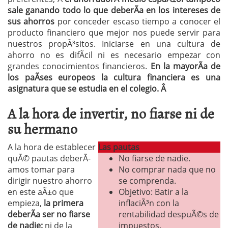
sale ganando todo lo que deberÃ­a en los intereses de
sus ahorros
por conceder escaso tiempo a conocer el
producto financiero que mejor nos puede servir para
nuestros propÃ³sitos. Iniciarse en una cultura de
ahorro no es difÃ­cil ni es necesario empezar con
grandes conocimientos financieros.
En la mayorÃ­a de
los paÃ­ses europeos la cultura financiera es una
asignatura que se estudia en el colegio. Â
A la hora de invertir, no fiarse ni de
su hermano
A la hora de establecer
Las pautas
quÃ© pautas deberÃ­
No fiarse de nadie.
amos tomar para
No comprar nada que no
dirigir nuestro ahorro
se comprenda.
en este aÃ±o que
Objetivo: Batir a la
empieza,
la primera
inflaciÃ³n con la
deberÃ­a ser no fiarse
rentabilidad despuÃ©s de
de nadie:
ni de la
impuestos.