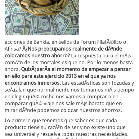
acciones de Bankia, en sellos de Forum FilatÃ©lico o
Afinsa?
Â¿Nos preocupamos realmente de dÃ³nde
colocamos nuestro ahorro?
La respuesta para el mÃ¡s
comÃºn de los mortales es que no. Por lo menos hasta
ahora.
QuizÃ¡ serÃ­a el momento de empezar a pensar
en ello para este ejercicio 2013 en el que ya nos
encontramos inmersos.
Las estadÃ­sticas son tozudas y
seÃ±alan que normalmente nos tomamos mÃ¡s tiempo
en elegir quÃ© coche nos vamos a comprar o en
comparar quÃ© viaje nos sale mÃ¡s barato que en
mirar dÃ³nde podemos colocar nuestros ahorros.
Lo primero que tenemos que saber es que cada
producto tiene su razÃ³n de ser y no existe uno que
sea universal y resuelva todas nuestras necesidades.