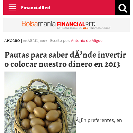
Toggle
FinancialRed
navigation
AHORRO
|
29 ABRIL, 2012
-
Escrito por:
Antonio de Miguel
Pautas para saber dÃ³nde invertir
o colocar nuestro dinero en 2013
Â¿En preferentes, en