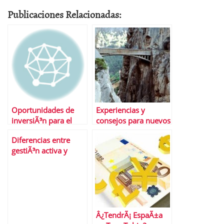
Publicaciones Relacionadas:
Oportunidades de
Experiencias y
inversiÃ³n para el
consejos para nuevos
tercer trimestre
#inversores en
Diferencias entre
#bolsa
gestiÃ³n activa y
gestiÃ³n pasiva de las
inversiones
Â¿TendrÃ¡ EspaÃ±a