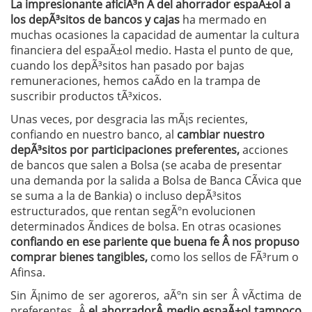
La impresionante aficiÃ³n Â del ahorrador espaÃ±ol a
los depÃ³sitos de bancos y cajas
ha mermado en
muchas ocasiones la capacidad de aumentar la cultura
financiera del espaÃ±ol medio. Hasta el punto de que,
cuando los depÃ³sitos han pasado por bajas
remuneraciones, hemos caÃ­do en la trampa de
suscribir productos tÃ³xicos.
Unas veces, por desgracia las mÃ¡s recientes,
confiando en nuestro banco, al
cambiar nuestro
depÃ³sitos por participaciones preferentes,
acciones
de bancos que salen a Bolsa (se acaba de presentar
una demanda por la salida a Bolsa de Banca CÃ­vica que
se suma a la de Bankia) o incluso depÃ³sitos
estructurados, que rentan segÃºn evolucionen
determinados Ã­ndices de bolsa. En otras ocasiones
confiando en ese pariente que buena fe Â nos propuso
comprar bienes tangibles,
como los sellos de FÃ³rum o
Afinsa.
Sin Ã¡nimo de ser agoreros, aÃºn sin ser Â vÃ­ctima de
preferentes, Â
el ahorradorÂ medio espaÃ±ol tampoco