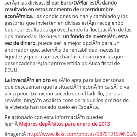
serÃ¡n las divisas.
El par Euro/DÃ³lar estÃ¡ dando
resultado en estos momento de incertidumbre
econÃ³mica.
Las condiciones no han y cambiado y los
gestores que invierten en divisas estÃ¡n recogiendo
buenos resultados aprovechando la fluctuaciÃ³n de las
dos monedas. De nuevo,
un fondo de inversiÃ³n, esta
vez de dinero,
puede ser la mejor opciÃ³n para un
ahorrador que, ademÃ¡s de rentabilidad, necesite
liquidez y quiera aprovechar las consecuencias que
desencadenarÃ¡ la controvertida polÃ­tica fiscal de
EEUU.
La inversiÃ³n en oro
es sÃ³lo apta para las personas
que descuenten que la situaciÃ³n econÃ³mica sÃ³lo va
a ir a peor. Lo mismo sucede con el ladrillo, pero al
revÃ©s, ningÃºn analista considera que los precios de
la vivienda han tocado suelo en EspaÃ±a.
Relacionado con esta informaciÃ³n puedes
leer:Â
Mejores depÃ³sitos para enero de 2013
Imagen:Â
http://www.flickr.com/photos/68751915@N05/