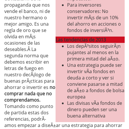
propaganda que nos
Para inversores
vende el banco, ni de
conservadores: No
nuestro hermano o
invertir mÃ¡s de un 10%
mejor amigo. Es una
del ahorro en acciones o
regla de oro que se
fondos de inversiÃ³n.
olvida en mÃ¡s
Las tendencias de 2013
ocasiones de las
Los depÃ³sitos seguirÃ¡n
deseables.Â La
pujantes al menos en la
segunda norma que
primera mitad del aÃ±o.
debemos escribir en
Una estrategia puede ser
letras de fuego en
invertir vÃ­a fondos en
nuestro decÃ¡logo de
deuda a corto y ver si
buenas prÃ¡cticas para
conviene pasarse a mitad
ahorrar o invertir es
no
de aÃ±o a fondos de bolsa
comprar nada que no
europea
comprendamos.
Las divisas vÃ­a fondos de
Tomando como punto
dinero pueden ser una
de partida estas dos
buena alternativa
referencias, podrÃ­
amos empezar a diseÃ±ar una estrategia para ahorrar