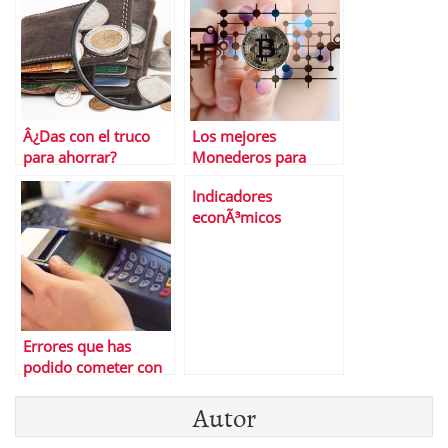
Â¿Das con el truco
Los mejores
para ahorrar?
Monederos para
Bitcoin
Indicadores
econÃ³micos
curiosos
Errores que has
podido cometer con
tu tarjeta de crÃ©dito
Autor
este verano