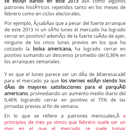
se estÃ¡n dando en este 2013
asÃ­ como algunos
patrones histÃ³ricos repetidos tanto en los meses de
febrero como en ciclos electorales.
Por ejemplo, Â¿sabÃ­as que a pesar del fuerte arranque
de este 2013 ni un sÃ³lo lunes el mercado ha logrado
cerrar en positivo? ademÃ¡s de la fuerte caÃ­da de ayer,
ninguno de los cinco lunes previos en los que ha
cotizado la
bolsa americana,
ha logrado cerrar en
positivo sumando un descenso promedio del 0,36% en
los arranques semanales.
Y es que el lunes parece ser un dÃ­a de â€œresacaâ€
para el mercado ya que
los viernes estÃ¡n siendo los
dÃ­as de mayores satisfacciones para el parquÃ©
americano
, promediando un aumento medio diario del
0,46% logrando cerrar en positivo el 75% de las
jornadas previas al fin de semana.
En lo que se refiere a patrones mensuales,Â
a
principios de mes ya vimos que febrero suele ser un
mes en el que el mercado se suele tomar