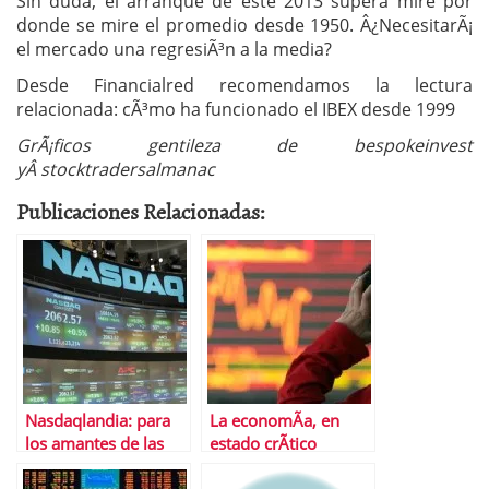
Sin duda, el arranque de este 2013 supera mire por
donde se mire el promedio desde 1950. Â¿NecesitarÃ¡
el mercado una regresiÃ³n a la media?
Desde Financialred recomendamos la lectura
relacionada: cÃ³mo ha funcionado el IBEX desde 1999
GrÃ¡ficos gentileza de bespokeinvest
yÂ stocktradersalmanac
Publicaciones Relacionadas:
Nasdaqlandia: para
La economÃ­a, en
los amantes de las
estado crÃ­tico
emociones fuertes