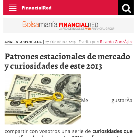
Toggle
FinancialRed
navigation
ANALISTAS
PORTADA
|
27 FEBRERO, 2013
-
Escrito por:
Ricardo GonzÃ¡lez
Patrones estacionales de mercado
y curiosidades de este 2013
Me gustarÃ­a
compartir con vosotros una serie de
curiosidades que