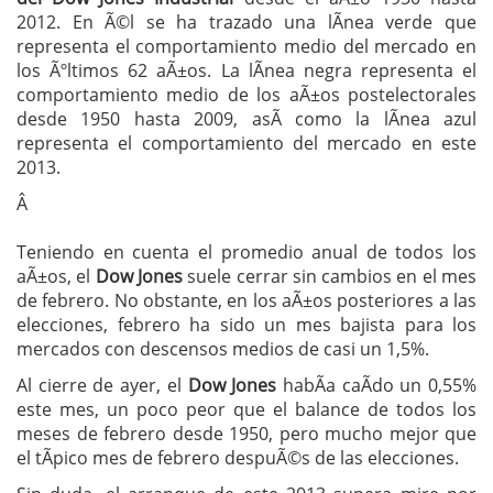
2012. En Ã©l se ha trazado una lÃ­nea verde que
representa el comportamiento medio del mercado en
los Ãºltimos 62 aÃ±os. La lÃ­nea negra representa el
comportamiento medio de los aÃ±os postelectorales
desde 1950 hasta 2009, asÃ­ como la lÃ­nea azul
representa el comportamiento del mercado en este
2013.
Â
Teniendo en cuenta el promedio anual de todos los
aÃ±os, el
Dow Jones
suele cerrar sin cambios en el mes
de febrero. No obstante, en los aÃ±os posteriores a las
elecciones, febrero ha sido un mes bajista para los
mercados con descensos medios de casi un 1,5%.
Al cierre de ayer, el
Dow Jones
habÃ­a caÃ­do un 0,55%
este mes, un poco peor que el balance de todos los
meses de febrero desde 1950, pero mucho mejor que
el tÃ­pico mes de febrero despuÃ©s de las elecciones.