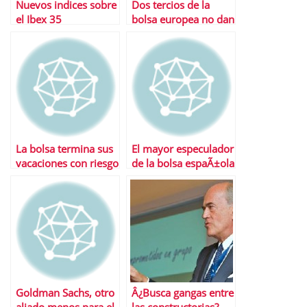
Nuevos indices sobre
Dos tercios de la
el Ibex 35
bolsa europea no dan
la talla en este aÃ±o
La bolsa termina sus
El mayor especulador
vacaciones con riesgo
de la bolsa espaÃ±ola
cero de ataques
se come la subida de
especulativos
SOS
Goldman Sachs, otro
Â¿Busca gangas entre