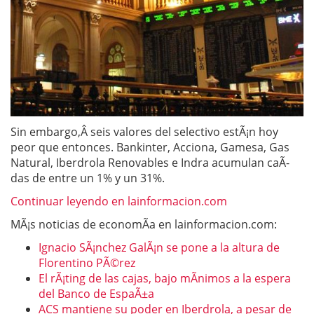
Sin embargo,Â seis valores del selectivo estÃ¡n hoy
peor que entonces. Bankinter, Acciona, Gamesa, Gas
Natural, Iberdrola Renovables e Indra acumulan caÃ­
das de entre un 1% y un 31%.
Continuar leyendo en lainformacion.com
MÃ¡s noticias de economÃ­a en lainformacion.com:
Ignacio SÃ¡nchez GalÃ¡n se pone a la altura de
Florentino PÃ©rez
El rÃ¡ting de las cajas, bajo mÃ­nimos a la espera
del Banco de EspaÃ±a
ACS mantiene su poder en Iberdrola, a pesar de