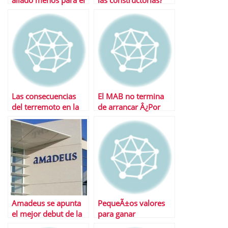
aliado menos para el
las constructorias?
Ibex
FCC es su mejor baza
Las consecuencias
El MAB no termina
del terremoto en la
de arrancar Â¿Por
economÃ­a global
quÃ©?
Amadeus se apunta
PequeÃ±os valores
el mejor debut de la
para ganar
crisis