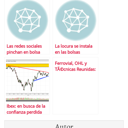
Las redes sociales
La locura se instala
pinchan en bolsa
en las bolsas
Ferrovial, OHL y
TÃ©cnicas Reunidas:
3 valores del Ibex 35
en el punto de mira
Ibex: en busca de la
confianza perdida
Autor