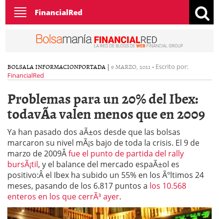
Toggle
FinancialRed
navigation
BOLSA
LA INFORMACION
PORTADA
|
9 MARZO, 2011
-
Escrito por:
FinancialRed
Problemas para un 20% del Ibex:
todavÃ­a valen menos que en 2009
Ya han pasado dos aÃ±os desde que las bolsas
marcaron su nivel mÃ¡s bajo de toda la crisis. El 9 de
marzo de 2009Â
fue el punto de partida del rally
bursÃ¡til
, y el balance del mercado espaÃ±ol es
positivo:Â el Ibex ha subido un 55% en los Ãºltimos 24
meses, pasando de los 6.817 puntos a
los 10.568
enteros en los que cerrÃ³ ayer
.