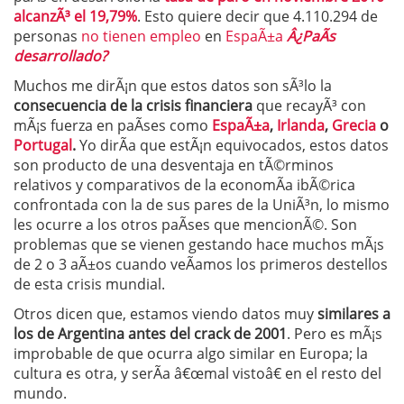
alcanzÃ³ el 19,79%
. Esto quiere decir que 4.110.294 de
personas
no tienen empleo
en
EspaÃ±a
Â¿PaÃ­s
desarrollado?
Muchos me dirÃ¡n que estos datos son sÃ³lo la
consecuencia de la crisis financiera
que recayÃ³ con
mÃ¡s fuerza en paÃ­ses como
EspaÃ±a
,
Irlanda
,
Grecia
o
Portugal
.
Yo dirÃ­a que estÃ¡n equivocados, estos datos
son producto de una desventaja en tÃ©rminos
relativos y comparativos de la economÃ­a ibÃ©rica
confrontada con la de sus pares de la UniÃ³n, lo mismo
les ocurre a los otros paÃ­ses que mencionÃ©. Son
problemas que se vienen gestando hace muchos mÃ¡s
de 2 o 3 aÃ±os cuando veÃ­amos los primeros destellos
de esta crisis mundial.
Otros dicen que, estamos viendo datos muy
similares a
los de Argentina antes del crack de 2001
. Pero es mÃ¡s
improbable de que ocurra algo similar en Europa; la
cultura es otra, y serÃ­a â€œmal vistoâ€ en el resto del
mundo.