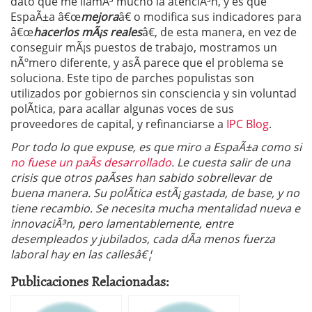
dato que me llamÃ³ mucho la atenciÃ³n, y es que
EspaÃ±a â€œ
mejora
â€ o modifica sus indicadores para
â€œ
hacerlos mÃ¡s reales
â€, de esta manera, en vez de
conseguir mÃ¡s puestos de trabajo, mostramos un
nÃºmero diferente, y asÃ­ parece que el problema se
soluciona. Este tipo de parches populistas son
utilizados por gobiernos sin consciencia y sin voluntad
polÃ­tica, para acallar algunas voces de sus
proveedores de capital, y refinanciarse a
IPC Blog
.
Por todo lo que expuse, es que miro a EspaÃ±a como si
no fuese un paÃ­s desarrollado
. Le cuesta salir de una
crisis que otros paÃ­ses han sabido sobrellevar de
buena manera. Su polÃ­tica estÃ¡ gastada, de base, y no
tiene recambio. Se necesita mucha mentalidad nueva e
innovaciÃ³n, pero lamentablemente, entre
desempleados y jubilados, cada dÃ­a menos fuerza
laboral hay en las callesâ€¦
Publicaciones Relacionadas: