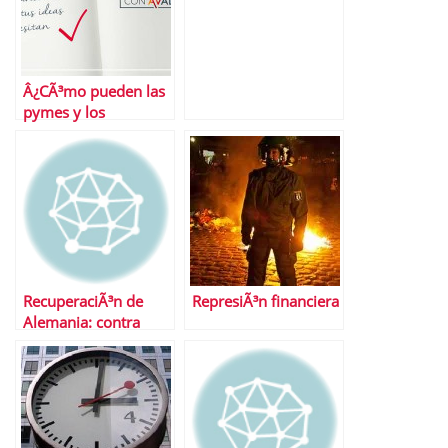
Â¿CÃ³mo pueden las
pymes y los
autÃ³nomos lograr
financiaciÃ³n?
RecuperaciÃ³n de
RepresiÃ³n financiera
Alemania: contra
viento y marea