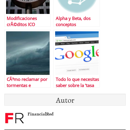
Modificaciones
Alpha y Beta, dos
crÃ©ditos ICO
conceptos
liquidez junio 2012 |
importantes para
El ICO esta igual de
evaluar un fondo
nervioso que el
mercado
CÃ³mo reclamar por
Todo lo que necesitas
tormentas e
saber sobre la ‘tasa
inundaciones
Google’
Autor
FinancialRed