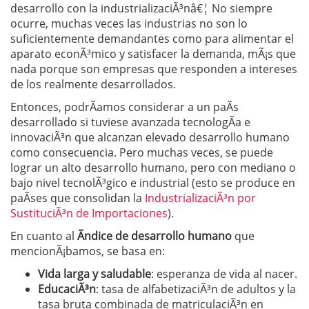
desarrollo con la industrializaciÃ³nâ€¦ No siempre
ocurre, muchas veces las industrias no son lo
suficientemente demandantes como para alimentar el
aparato econÃ³mico y satisfacer la demanda, mÃ¡s que
nada porque son empresas que responden a intereses
de los realmente desarrollados.
Entonces, podrÃ­amos considerar a un paÃ­s
desarrollado si tuviese avanzada tecnologÃ­a e
innovaciÃ³n que alcanzan elevado desarrollo humano
como consecuencia. Pero muchas veces, se puede
lograr un alto desarrollo humano, pero con mediano o
bajo nivel tecnolÃ³gico e industrial (esto se produce en
paÃ­ses que consolidan la
IndustrializaciÃ³n por
SustituciÃ³n de Importaciones
).
En cuanto al
Ã­ndice de desarrollo humano
que
mencionÃ¡bamos, se basa en:
Vida larga y saludable
: esperanza de vida al nacer.
EducaciÃ³n
: tasa de alfabetizaciÃ³n de adultos y la
tasa bruta combinada de matriculaciÃ³n en