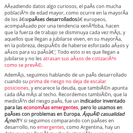
AÃ±adiendo datos algo curiosos, el paÃ­s con mucha
poblaciÃ³n de edad mayor, como ocurre en la mayorÃ­a
de los â€œ
paÃ­ses desarrollados
â€ europeos,
acompaÃ±ado por una tendencia xenÃ³foba, hacen
que la fuerza de trabajo se disminuya cada vez mÃ¡s, y
aquellos que llegan a jubilarse viven, en su mayorÃ­a,
en la pobreza, despuÃ©s de haberse esforzado aÃ±os y
aÃ±os para su paÃ­sâ€¦ Todo esto si es que llegan a
jubilarse y no les
atrasan sus aÃ±os de cotizaciÃ³n
como se prevÃ©
.
AdemÃ¡s, seguimos hablando de un paÃ­s desarrollado
cuando su
prima de riesgo no deja de escalar
posiciones
, y encarece la deuda, que tambiÃ©n apunta
cada dÃ­a mÃ¡s al techo. Recordemos tambiÃ©n, que la
mediciÃ³n del riesgo paÃ­s, fue un
indicador inventado
para las
economÃ­as emergentes
,
pero lo usamos en
paÃ­ses con problemas en Europa
,
Â¡quÃ© casualidad
Â¿no?!
Y si seguimos comparando con paÃ­ses en
desarrollo, no
emergentes
, como Argentina, hay un