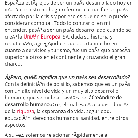
EspaÃ±a estÃ¡ lejos de ser un paÃ­s desarrollado hoy en
dÃ­a. Y con esto no hago referencia a que fue un paÃ­s
afectado por la crisis y por eso es que no se lo puede
considerar como tal. Todo lo contrario, en mi
entender, pasÃ³ a ser un paÃ­s desarrollado cuando se
creÃ³ la
UniÃ³n Europea
. SÃ­, dada su historia y
reputaciÃ³n, agregÃ¡ndole que aporta mucho en
cuanto a servicios y turismo, fue un paÃ­s que parecÃ­a
superior a otros en el continente y cruzando el gran
charco.
Â¿Pero, quÃ© significa que un paÃ­s sea desarrollado?
Con la definiciÃ³n de bolsillo, sabemos que es un paÃ­s
con un alto nivel de vida y un muy alto desarrollo
humano, que se mide a travÃ©s del
â€œÃndice de
desarrollo humano
â€œ, el cual evalÃºa la distribuciÃ³n
de la
riqueza
, la esperanza de vida, seguridad,
educaciÃ³n, derechos humanos, sanidad, entre otros
aspectos.
A su vez, solemos relacionar rÃ¡pidamente al