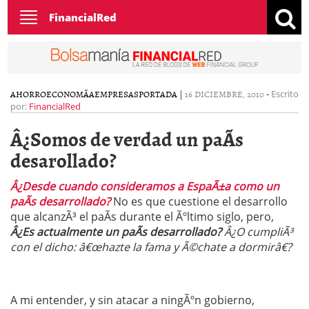
Toggle
FinancialRed
navigation
AHORRO
ECONOMÃ­A
EMPRESAS
PORTADA
|
16 DICIEMBRE, 2010
-
Escrito
por:
FinancialRed
Â¿Somos de verdad un paÃ­s
desarollado?
Â¿Desde cuando consideramos a EspaÃ±a como un
paÃ­s desarrollado?
No es que cuestione el desarrollo
que alcanzÃ³ el paÃ­s durante el Ãºltimo siglo, pero,
Â¿Es actualmente un paÃ­s desarrollado?
Â¿O cumpliÃ³
con el dicho: â€œhazte la fama y Ã©chate a dormirâ€?
A mi entender, y sin atacar a ningÃºn gobierno,