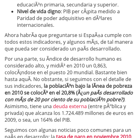
educaciÃ³n primaria, secundaria y superior.
Nivel de vida digno
: PIB per cÃ¡pita medido a
Paridad de poder adquisitivo en dÃ³lares
internacionales.
Ahora habrÃ­a que preguntarse si EspaÃ±a cumple con
todos estos indicadores, y algunos mÃ¡s, de tal manera
que pueda ser considerado un paÃ­s desarrollado.
Por una parte, su Ã­ndice de desarrollo humano es
considerado alto, y midiÃ³ en 2010 un 0,863,
colocÃ¡ndose en el puesto 20 mundial. Bastante bien
hasta aquÃ­. No obstante, si seguimos con el detalle de
sus indicadores,
la poblaciÃ³n bajo la lÃ­nea de pobreza
en 2010 se colocÃ³ en el 20,8%
(Â¿
un paÃ­s desarrollado
con mÃ¡s de 20 por ciento de su poblaciÃ³n pobre
?)
.
Asimismo, tiene una
deuda externa
(entre pÃºblica y
privada) que alcanza los 1.724.489 millones de euros en
2009, o sea, un 164% del PIB.
Seguimos con algunas noticias poco comunes para un
paÃ­s en desarrollo: la
tasa de paro en noviembre 2010