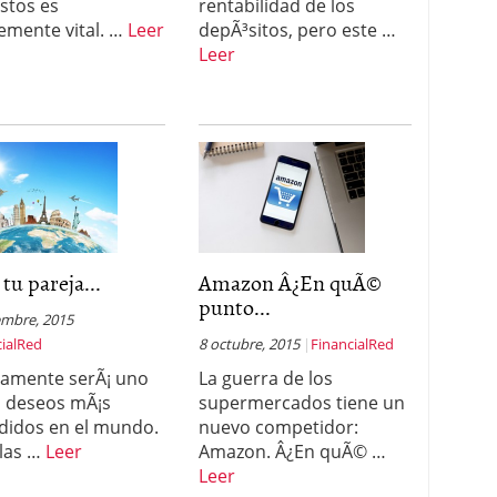
astos es
rentabilidad de los
emente vital. …
Leer
depÃ³sitos, pero este …
Leer
 tu pareja...
Amazon Â¿En quÃ©
punto...
embre, 2015
cialRed
8 octubre, 2015
FinancialRed
amente serÃ¡ uno
La guerra de los
s deseos mÃ¡s
supermercados tiene un
didos en el mundo.
nuevo competidor:
las …
Leer
Amazon. Â¿En quÃ© …
Leer