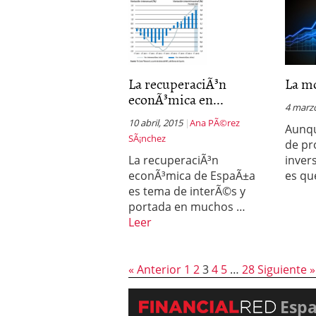
La recuperaciÃ³n
La mo
econÃ³mica en...
4 marz
10 abril, 2015
Ana PÃ©rez
Aunqu
SÃ¡nchez
de pr
La recuperaciÃ³n
invers
econÃ³mica de EspaÃ±a
es qu
es tema de interÃ©s y
portada en muchos …
Leer
« Anterior
1
2
3
4
5
…
28
Siguiente »
Esp