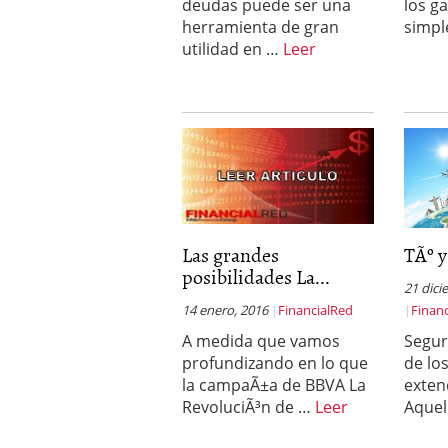
deudas puede ser una
los g
herramienta de gran
simpl
utilidad en …
Leer
Las grandes
TÃº y
posibilidades La...
21 dici
14 enero, 2016
FinancialRed
Finan
A medida que vamos
Segur
profundizando en lo que
de lo
la campaÃ±a de BBVA La
exten
RevoluciÃ³n de …
Leer
Aquel