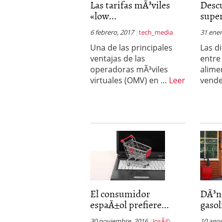
Las tarifas mÃ³viles
Descu
Operar
29/06/2026
«low...
super
Crear empresa online vs
29/05/2026
6 febrero, 2017
tech_media
31 ener
CÃ³mo afrontar una baj
26/05/2026
Una de las principales
Las d
ventajas de las
entre
operadoras mÃ³viles
alime
virtuales (OMV) en …
Leer
vend
El consumidor
DÃ³nd
espaÃ±ol prefiere...
gasol
30 noviembre, 2016
JosÃ©
10 agos