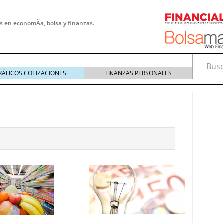
s en economÃ­a, bolsa y finanzas.
Busca
RÁFICOS COTIZACIONES
FINANZAS PERSONALES
 pymes: la obligación que muchas empresas
s demasiado tarde
20/07/2026
e Deben Saber los Traders Mexicanos Antes de