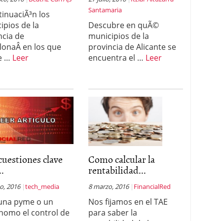
Santamaria
tinuaciÃ³n los
ipios de la
Descubre en quÃ©
ncia de
municipios de la
lonaÂ en los que
provincia de Alicante se
e …
Leer
encuentra el …
Leer
cuestiones clave
Como calcular la
..
rentabilidad...
o, 2016
tech_media
8 marzo, 2016
FinancialRed
una pyme o un
Nos fijamos en el TAE
nomo el control de
para saber la