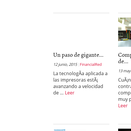
Un paso de gigante...
Comp
de...
12 junio, 2015
FinancialRed
13 may
La tecnologÃ­a aplicada a
las impresoras estÃ¡
CuÃ¡n
avanzando a velocidad
contr
de …
Leer
compr
muy p
Leer