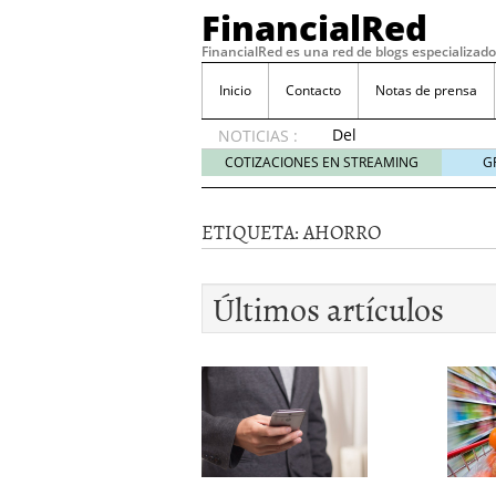
FinancialRed
FinancialRed es una red de blogs especializado
Inicio
Contacto
Notas de prensa
Del
NOTICIAS :
depósito
COTIZACIONES EN STREAMING
G
a la
diversificación:
cómo
ETIQUETA:
AHORRO
está
cambiando
la
Últimos artículos
gestión
del
ahorro
en
España
05/08/2026
Seguros de convenio en
descubren cuando ya e
ReseÃ±a de SIFX: Lo Qu