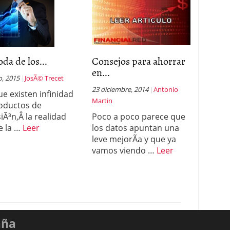
da de los...
Consejos para ahorrar
en...
o, 2015
JosÃ© Trecet
23 diciembre, 2014
Antonio
e existen infinidad
Martin
oductos de
iÃ³n,Â la realidad
Poco a poco parece que
e la …
Leer
los datos apuntan una
leve mejorÃ­a y que ya
vamos viendo …
Leer
aña