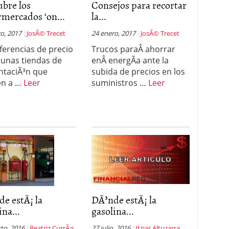
bre los
Consejos para recortar
mercados ‘on...
la...
 proceso tradicional: ventajas reales para pymes
o, 2017
JosÃ© Trecet
24 enero, 2017
JosÃ© Trecet
a mÃ©dica cuando trabajas por cuenta propia
iferencias de precio
Trucos paraÂ ahorrar
 unas tiendas de
enÂ energÃ­a ante la
ntaciÃ³n que
subida de precios en los
en a …
Leer
suministros …
Leer
e estÃ¡ la
DÃ³nde estÃ¡ la
ina...
gasolina...
to, 2016
Beatriz CurrÃ¡s
27 julio, 2016
Itziar Altuzarra