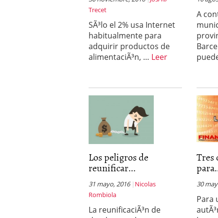
Trecet
A con
SÃ³lo el 2% usa Internet
munic
habitualmente para
provi
adquirir productos de
Barce
alimentaciÃ³n, …
Leer
pued
Los peligros de
Tres 
reunificar...
para.
31 mayo, 2016
Nicolas
30 may
Rombiola
Para 
La reunificaciÃ³n de
autÃ³