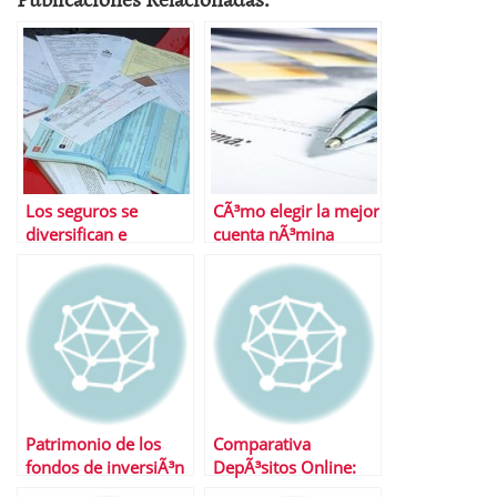
Los seguros se
CÃ³mo elegir la mejor
diversifican e
cuenta nÃ³mina
innovan ante la crisis
Patrimonio de los
Comparativa
fondos de inversiÃ³n
DepÃ³sitos Online:
durante primer
ING, iBanesto,