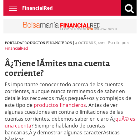
Toggle
FinancialRed
navigation
PORTADA
PRODUCTOS FINANCIEROS
|
4 OCTUBRE, 2011
-
Escrito por:
FinancialRed
Â¿Tiene lÃ­mites una cuenta
corriente?
Es importante conocer todo acerca de las cuentas
corrientes, aunque nunca terminemos de saber en
detalle los recovecos mÃ¡s pequeÃ±os y complejos de
este tipo de
productos financieros
. Antes de ver
algunas cuestiones en contra o limitaciones de las
cuentas corrientes, debemos saber en claro Â¿
quÃ© es
una cuenta
? Siempre hablando de cuentas
bancarias,Â y demostrar algunas caracterÃ­sticas
bÃ¡sicas.