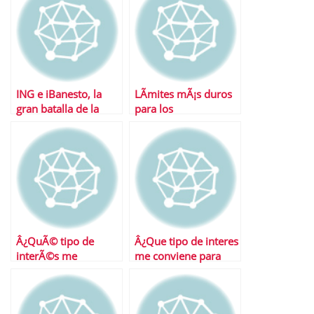
ING e iBanesto, la
LÃ­mites mÃ¡s duros
gran batalla de la
para los
banca online
superdepÃ³sitos
Â¿QuÃ© tipo de
Â¿Que tipo de interes
interÃ©s me
me conviene para
conviene para
contratar un
contratar una cuenta
deposito?
remunerada?