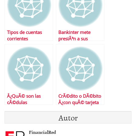
Tipos de cuentas
Bankinter mete
corrientes
presiÃ³n a sus
competidores con su
cuenta nÃ³mina
Â¿QuÃ© son las
CrÃ©dito o DÃ©bito
cÃ©dulas
Â¿con quÃ© tarjeta
hipotecarias?
me quedo?
Autor
FinancialRed