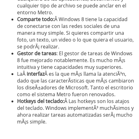
cualquier tipo de archivo se puede anclar en el
entorno Metro.
Comparte todo:
Â Windows 8 tiene la capacidad
de conectarse con las redes sociales de una
manera muy simple. Si quieres compartir una
foto, un texto, un video o lo que quiera el usuario,
se podrÃ¡ realizar.
Gestor de tareas
: El gestor de tareas de Windows
8 fue mejorado notablemente. Es mucho mÃ¡s
intuitiva y tiene capacidades muy superiores.
LaÂ
interfaz
Â es la que mÃ¡s llama la atenciÃ³n,
dado que las caracterÃ­sticas que mÃ¡s cambiaron
los diseÃ±adores de Microsoft. Tanto el escritorio
como el sistema Metro fueron renovados.
Hotkeys del teclado:
Â Las hotkeys son los atajos
del teclado. Windows implementÃ³ muchÃ­simos y
ahora realizar tareas automatizadas serÃ¡ mucho
mÃ¡s simple.