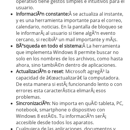
operativo tiene gestos simples e intuitivos para el
usuario.
InformaciÃ³n constante:
Â se actualiza al instante,
y es una herramienta importante para el correo,
calendario, noticias. En la pantalla de bloqueo se
le informarÃ¡ al usuario si tiene algÃºn evento
cercano, si recibiÃ³ un mail importante y mÃ¡s.
BÃºsqueda en todo el sistema:
Â La herramienta
que implementa Windows 8 permite buscar no
solo en los nombres de los archivos, como hasta
ahora, sino tambiÃ©n dentro de aplicaciones.
ActualizaciÃ³n o reset
: Microsoft agregÃ³ la
capacidad de â€œactualizarâ€ la computadora.
De esta manera si estÃ¡ funcionando lento o con
errores esta caracterÃ­stica elimarÃ¡ esos
problemas.
SincronizaciÃ³n
: No importa en quÃ© tableta, PC,
notebook, smartphone o dispositivo con
Windows 8 estÃ©s. Tu informaciÃ³n serÃ¡
accesible desde todos los aparatos.
Cualquiera de las aplicaciones, documentos y