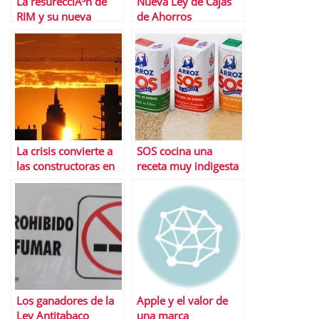
La resurecciÃ³n de
Nueva Ley de Cajas
RIM y su nueva
de Ahorros
BlackBerry
La crisis convierte a
SOS cocina una
las constructoras en
receta muy indigesta
el caramelo mÃ¡s
para Ruiz-Mateos
dulce del Ibex
Los ganadores de la
Apple y el valor de
Ley Antitabaco
una marca