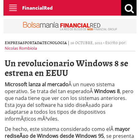
Toggle
FinancialRed
navigation
EMPRESAS
PORTADA
TECNOLOGIA
|
26 OCTUBRE, 2012
-
Escrito por:
Nicolas Rombiola
Un revolucionario Windows 8 se
estrena en EEUU
Microsoft lanza al mercado
Â un nuevo sistema
operativo. Se trata del tan esperadoÂ
Windows 8
, pero
que nada tiene que ver con los sistemas anteriores.
Esta joya del software ha sido diseÃ±ado para
adaptarse a todos los tipos de dispositivos
informÃ¡ticos mÃ³viles.
De hecho, este sistema considerado como elÂ
mayor
rediseÃ±o de Windows desde Windows 95
, se presenta