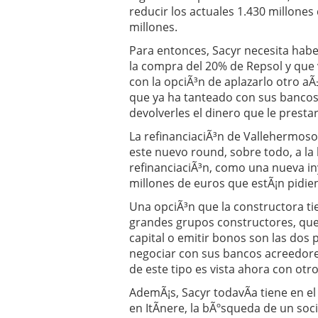
reducir los actuales 1.430 millone
millones.
Para entonces, Sacyr necesita haber
la compra del 20% de Repsol y que
con la opciÃ³n de aplazarlo otro a
que ya ha tanteado con sus bancos 
devolverles el dinero que le presta
La refinanciaciÃ³n de Vallehermoso
este nuevo round, sobre todo, a la h
refinanciaciÃ³n, como una nueva in
millones de euros que estÃ¡n pidie
Una opciÃ³n que la constructora ti
grandes grupos constructores, que 
capital o emitir bonos son las dos 
negociar con sus bancos acreedores
de este tipo es vista ahora con otro
AdemÃ¡s, Sacyr todavÃ­a tiene en el
en ItÃ­nere, la bÃºsqueda de un soc