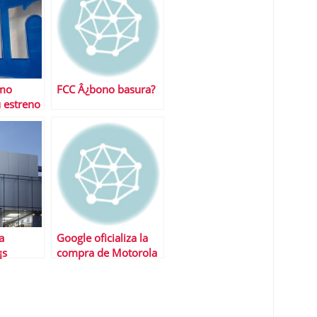
omo
FCC Â¿bono basura?
 estreno
a
Google oficializa la
¡s
compra de Motorola
mundo
Movility