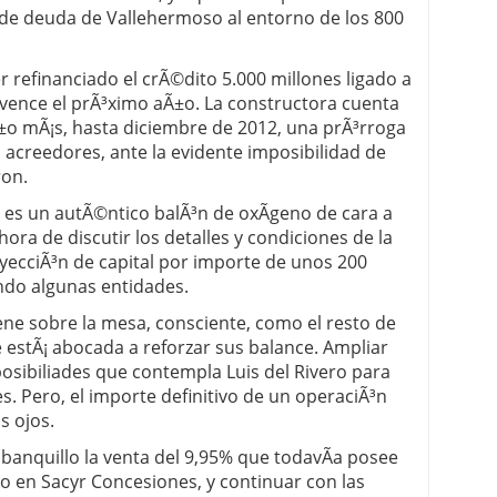
s de deuda de Vallehermoso al entorno de los 800
 refinanciado el crÃ©dito 5.000 millones ligado a
 vence el prÃ³ximo aÃ±o. La constructora cuenta
Ã±o mÃ¡s, hasta diciembre de 2012, una prÃ³rroga
acreedores, ante la evidente imposibilidad de
ron.
 es un autÃ©ntico balÃ³n de oxÃ­geno de cara a
ora de discutir los detalles y condiciones de la
yecciÃ³n de capital por importe de unos 200
ndo algunas entidades.
ene sobre la mesa, consciente, como el resto de
estÃ¡ abocada a reforzar sus balance. Ampliar
posibiliades que contempla Luis del Rivero para
. Pero, el importe definitivo de un operaciÃ³n
s ojos.
 banquillo la venta del 9,95% que todavÃ­a posee
io en Sacyr Concesiones, y continuar con las