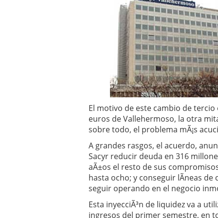
Operar
29/06/2026
Crear empresa online vs
29/05/2026
CÃ³mo afrontar una baj
26/05/2026
El motivo de este cambio de tercio 
euros de Vallehermoso, la otra mita
sobre todo, el problema mÃ¡s acuci
A grandes rasgos, el acuerdo, anun
Sacyr reducir deuda en 316 millone
aÃ±os el resto de sus compromisos 
hasta ocho; y conseguir lÃ­neas de
seguir operando en el negocio inmo
Esta inyecciÃ³n de liquidez va a uti
ingresos del primer semestre, en to