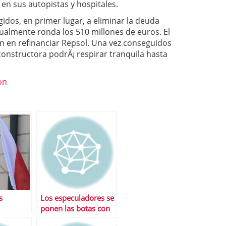
 en sus autopistas y hospitales.
idos, en primer lugar, a eliminar la deuda
tualmente ronda los 510 millones de euros. El
¡n en refinanciar Repsol. Una vez conseguidos
constructora podrÃ¡ respirar tranquila hasta
on
s
Los especuladores se
ponen las botas con
e repente
ACS tras la OPA