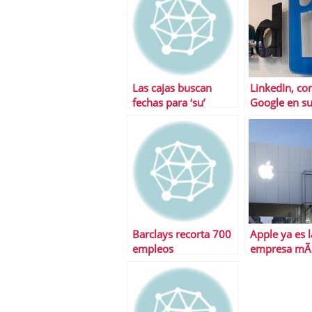
Las cajas buscan
LinkedIn, c
fechas para ‘su’
Google en su
temporada de salidas
bursÃ¡til
a bolsa
Barclays recorta 700
Apple ya es l
empleos
empresa mÃ
grande del 