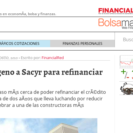
s en economÃ­a, bolsa y finanzas.
Busca
RÁFICOS COTIZACIONES
FINANZAS PERSONALES
OSTO, 2010
-
Escrito por:
FinancialRed
eno a Sacyr para refinanciar
aso mÃ¡s cerca de poder refinanciar el crÃ©dito
a de dos aÃ±os que lleva luchando por reducir
rar a una de las constructoras mÃ¡s
 pymes: la obligación que muchas empresas
s demasiado tarde
20/07/2026
e Deben Saber los Traders Mexicanos Antes de