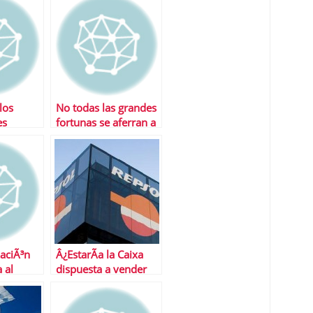
es un
sobre Hochtief
los
No todas las grandes
es
fortunas se aferran a
anan en
sus sicavs
zaciÃ³n
Â¿EstarÃ­a la Caixa
 al
dispuesta a vender
nciero
Repsol a Total?