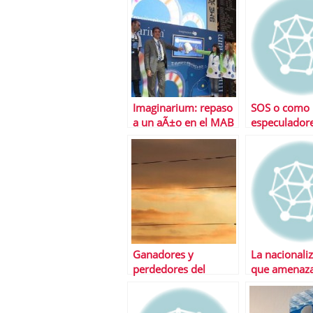
inmunidad del
que Polonia 
mercado
paraÃ­so
Imaginarium: repaso
SOS o como 
a un aÃ±o en el MAB
especulador
tambiÃ©n g
EspaÃ±a
Ganadores y
La nacionali
perdedores del
que amenaza
tijeretazo elÃ©ctrico
sistema fina