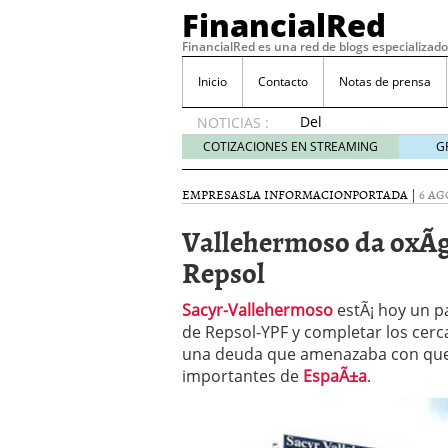
FinancialRed
FinancialRed es una red de blogs especializado
Inicio
Contacto
Notas de prensa
Del
NOTICIAS :
depósito
COTIZACIONES EN STREAMING
G
a la
diversificación:
EMPRESAS
LA INFORMACION
PORTADA
|
6 AG
cómo
está
Vallehermoso da oxÃ­g
cambiando
Repsol
la
gestión
del
Sacyr-Vallehermoso
estÃ¡ hoy un p
ahorro
de Repsol-YPF y completar los cerc
en
una deuda que amenazaba con queb
España
importantes de
EspaÃ±a
.
05/08/2026
Seguros de convenio en
descubren cuando ya e
ReseÃ±a de SIFX: Lo Qu