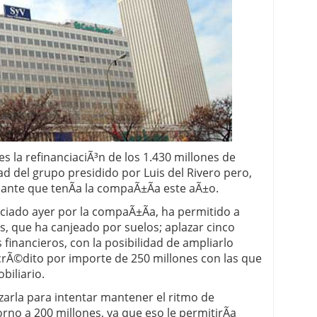
 proceso tradicional: ventajas reales para pymes
a mÃ©dica cuando trabajas por cuenta propia
es la refinanciaciÃ³n de los 1.430 millones de
d del grupo presidido por Luis del Rivero pero,
ante que tenÃ­a la compaÃ±Ã­a este aÃ±o.
ciado ayer por la compaÃ±Ã­a, ha permitido a
s, que ha canjeado por suelos; aplazar cinco
financieros, con la posibilidad de ampliarlo
 crÃ©dito por importe de 250 millones con las que
biliario.
lizarla para intentar mantener el ritmo de
rno a 200 millones, ya que eso le permitirÃ­a