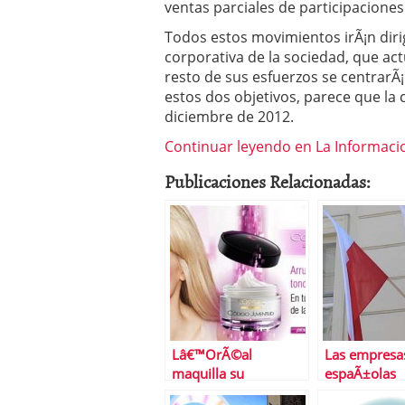
ventas parciales de participaciones
Todos estos movimientos irÃ¡n dirig
corporativa de la sociedad, que ac
resto de sus esfuerzos se centrarÃ
estos dos objetivos, parece que la 
diciembre de 2012.
Continuar leyendo en La Informaci
Publicaciones Relacionadas:
Lâ€™OrÃ©al
Las empresa
maquilla su
espaÃ±olas
escÃ¡ndalo con la
descubren d