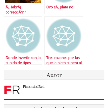
Â¿HabrÃ¡
Oro sÃ­, plata no
correcciÃ³n?
Donde invertir con la
Tres razones por las
subida de tipos
que la plata supera al
oro en el lado corto
Autor
FinancialRed