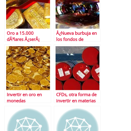
Oro a 15.000
Â¿Nueva burbuja en
dÃ³lares Â¿serÃ¡
los fondos de
posible?
materias primas?
Invertir en oro en
CFDs, otra forma de
monedas
invertir en materias
primas