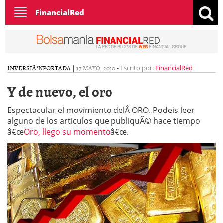
Toggle
FinancialRed
navigation
INVERSIÃ³N
PORTADA
|
17 MAYO, 2010
-
Escrito por:
FinancialRed
Y de nuevo, el oro
Espectacular el movimiento delÂ ORO. Podeis leer
alguno de los articulos que publiquÃ© hace tiempo
â€œ
Oro, llego su momento
â€œ.