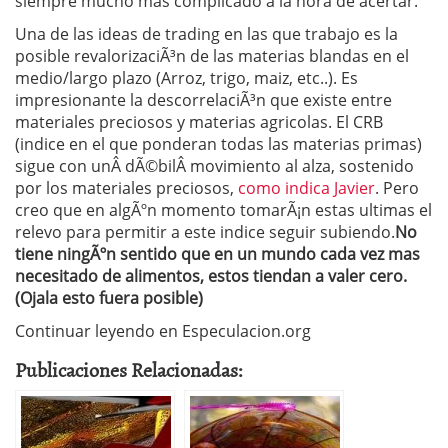
siempre mucho mas complicado a la hora de acertar.
Una de las ideas de trading en las que trabajo es la
posible revalorizaciÃ³n de las materias blandas en el
medio/largo plazo (Arroz, trigo, maiz, etc..). Es
impresionante la descorrelaciÃ³n que existe entre
materiales preciosos y materias agricolas. El CRB
(indice en el que ponderan todas las materias primas)
sigue con unÂ dÃ©bilÂ movimiento al alza, sostenido
por los materiales preciosos,
como indica Javier
. Pero
creo que en algÃºn momento tomarÃ¡n estas ultimas el
relevo para permitir a este indice seguir subiendo.
No
tiene ningÃºn sentido que en un mundo cada vez mas
necesitado de alimentos, estos tiendan a valer cero.
(Ojala esto fuera posible)
Continuar leyendo en Especulacion.org
Publicaciones Relacionadas: