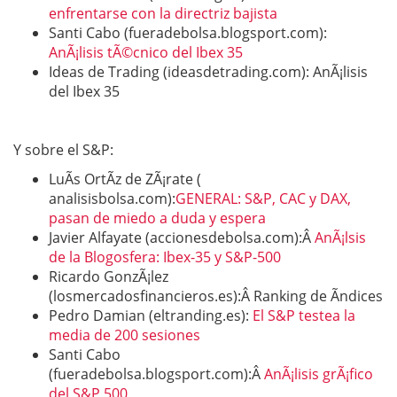
enfrentarse con la directriz bajista
Santi Cabo (fueradebolsa.blogsport.com):
AnÃ¡lisis tÃ©cnico del Ibex 35
Ideas de Trading (ideasdetrading.com): AnÃ¡lisis
del Ibex 35
Y sobre el S&P:
LuÃ­s OrtÃ­z de ZÃ¡rate (
analisisbolsa.com):
GENERAL: S&P, CAC y DAX,
pasan de miedo a duda y espera
Javier Alfayate (accionesdebolsa.com):Â
AnÃ¡lsis
de la Blogosfera: Ibex-35 y S&P-500
Ricardo GonzÃ¡lez
(losmercadosfinancieros.es):Â Ranking de Ã­ndices
Pedro Damian (eltranding.es):
El S&P testea la
media de 200 sesiones
Santi Cabo
(fueradebolsa.blogsport.com):Â
AnÃ¡lisis grÃ¡fico
del S&P 500