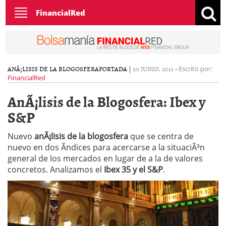
Toggle
FinancialRed
navigation
ANÃ¡LISIS DE LA BLOGOSFERA
PORTADA
|
20 JUNIO, 2011
-
Escrito por:
FinancialRed
AnÃ¡lisis de la Blogosfera: Ibex y
S&P
Nuevo
anÃ¡lisis de la blogosfera
que se centra de
nuevo en dos Ã­ndices para acercarse a la situaciÃ³n
general de los mercados en lugar de a la de valores
concretos. Analizamos el
Ibex 35 y el S&P
.