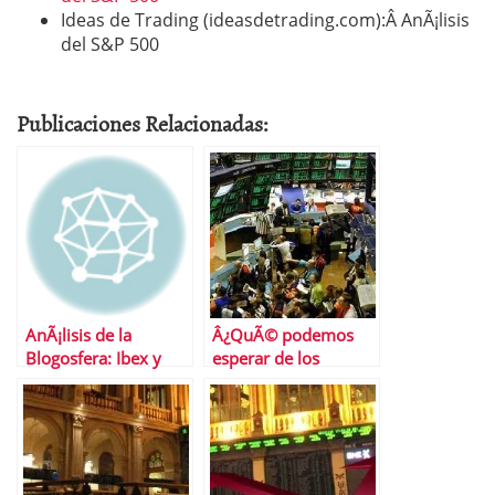
Ideas de Trading (ideasdetrading.com):Â AnÃ¡lisis
del S&P 500
Publicaciones Relacionadas:
AnÃ¡lisis de la
Â¿QuÃ© podemos
Blogosfera: Ibex y
esperar de los
Repsol
mercados?