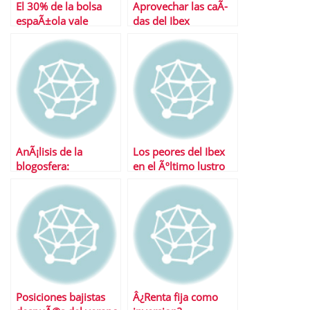
El 30% de la bolsa
Aprovechar las caÃ­
espaÃ±ola vale
das del Ibex
menos de 150
millones
AnÃ¡lisis de la
Los peores del Ibex
blogosfera:
en el Ãºltimo lustro
TelefÃ³nica e Ibex 35
son….
Posiciones bajistas
Â¿Renta fija como