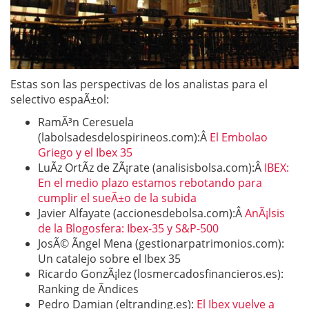
Estas son las perspectivas de los analistas para el
selectivo espaÃ±ol:
RamÃ³n Ceresuela
(labolsadesdelospirineos.com):Â
El Embolao
Griego y el Ibex 35
LuÃ­z OrtÃ­z de ZÃ¡rate (analisisbolsa.com):Â
IBEX:
En el medio plazo estamos rebotando para
cumplir el sueÃ±o de la subida
Javier Alfayate (accionesdebolsa.com):Â
AnÃ¡lsis
de la Blogosfera: Ibex-35 y S&P-500
JosÃ© Ãngel Mena (gestionarpatrimonios.com):
Un catalejo sobre el Ibex 35
Ricardo GonzÃ¡lez (losmercadosfinancieros.es):
Ranking de Ã­ndices
Pedro Damian (eltranding.es):
El Ibex vuelve a