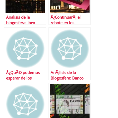
Analisis de la
Â¿ContinuarÃ¡ el
blogosfera: Ibex
rebote en los
mercados?
Â¿QuÃ© podemos
AnÃ¡lisis de la
esperar de los
Blogosfera: Banco
mercados esta
Popular
semana?