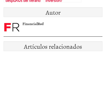
despuÃ©s del verano
inversion?
Autor
FinancialRed
Artículos relacionados