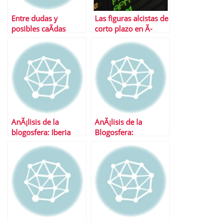
Entre dudas y
Las figuras alcistas de
posibles caÃ­das
corto plazo en Ã­
ndices
AnÃ¡lisis de la
AnÃ¡lisis de la
blogosfera: Iberia
Blogosfera:
Santander y BBVA