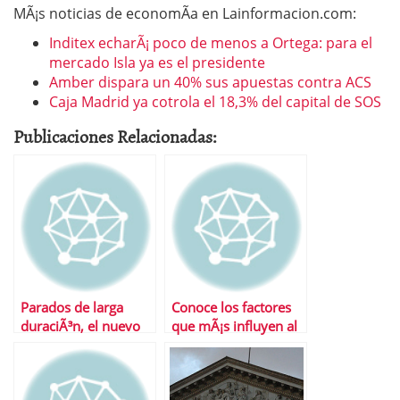
MÃ¡s noticias de economÃ­a en Lainformacion.com:
Inditex echarÃ¡ poco de menos a Ortega: para el
mercado Isla ya es el presidente
Amber dispara un 40% sus apuestas contra ACS
Caja Madrid ya cotrola el 18,3% del capital de SOS
Publicaciones Relacionadas:
Parados de larga
Conoce los factores
duraciÃ³n, el nuevo
que mÃ¡s influyen al
problema de la
calcular la jubilaciÃ³n
economÃ­a espaÃ±ola