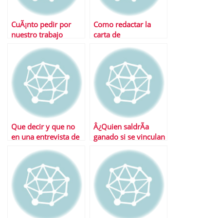
CuÃ¡nto pedir por
Como redactar la
nuestro trabajo
carta de
presentaciÃ³n
perfecta
Que decir y que no
Â¿Quien saldrÃ­a
en una entrevista de
ganado si se vinculan
trabajo
salario y
productividad?