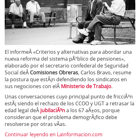
El informeÂ «Criterios y alternativas para abordar una
nueva reforma del sistema pÃºblico de pensiones»,
elaborado por el secretario confederal de Seguridad
Social deÂ
Comisiones Obreras
, Carlos Bravo, resume
la postura que estÃ¡n defendiendo los sindicatos en
sus negociones con elÂ
Ministerio de Trabajo
.
Unas conversaciones cuyo principal punto de fricciÃ³n
estÃ¡ siendo el rechazo de los CCOO y UGT a retrasar la
edad legal deÂ
jubilaciÃ³n
a los 67 aÃ±os, porque
consideran que el problema demogrÃ¡fico debe
resolverse por otras vÃ­as.
Continuar leyendo en Lainformacion.com