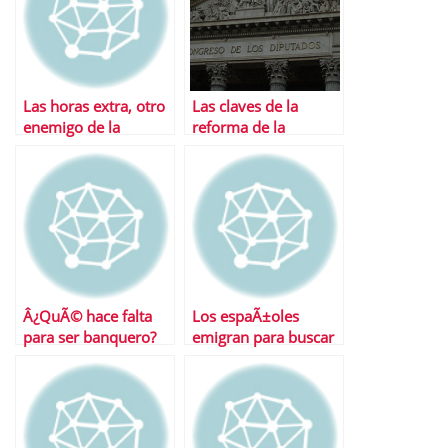
Las horas extra, otro
Las claves de la
enemigo de la
reforma de la
creaciÃ³n de empleo
negociaciÃ³n
colectiva aprobada
por el Congreso
Â¿QuÃ© hace falta
Los espaÃ±oles
para ser banquero?
emigran para buscar
trabajo como hace
algunas dÃ©cadas