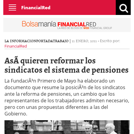
Toggle
FinancialRed
navigation
LA INFORMACION
PORTADA
TRABAJO
|
11 ENERO, 2011
-
Escrito por:
FinancialRed
AsÃ­ quieren reformar los
sindicatos el sistema de pensiones
La FundaciÃ³n Primero de Mayo ha elaborado un
documento que resume la posiciÃ³n de los sindicatos
ante la reforma de pensiones, un cambio que los
representantes de los trabajadores admiten necesario,
pero con unas propuestas diferentes a las del
Gobierno.