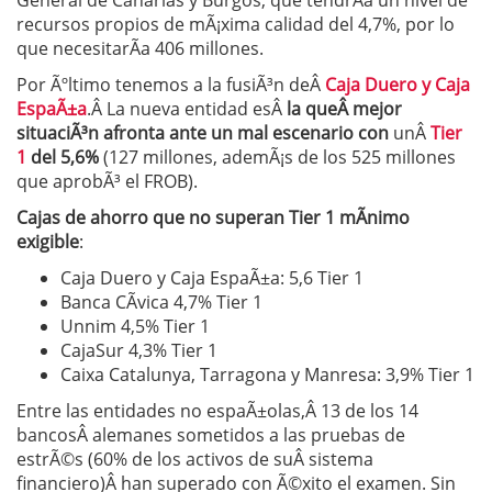
General de Canarias y Burgos, que tendrÃ­a un nivel de
recursos propios de mÃ¡xima calidad del 4,7%, por lo
que necesitarÃ­a 406 millones.
Por Ãºltimo tenemos a la fusiÃ³n deÂ
Caja Duero y Caja
EspaÃ±a
.Â La nueva entidad esÂ
la queÂ mejor
situaciÃ³n afronta ante un mal escenario con
unÂ
Tier
1
del 5,6%
(127 millones, ademÃ¡s de los 525 millones
que aprobÃ³ el FROB).
Cajas de ahorro que no superan Tier 1 mÃ­nimo
exigible
:
Caja Duero y Caja EspaÃ±a: 5,6 Tier 1
Banca CÃ­vica 4,7% Tier 1
Unnim 4,5% Tier 1
CajaSur 4,3% Tier 1
Caixa Catalunya, Tarragona y Manresa: 3,9% Tier 1
Entre las entidades no espaÃ±olas,Â 13 de los 14
bancosÂ alemanes sometidos a las pruebas de
estrÃ©s (60% de los activos de suÂ sistema
financiero)Â han superado con Ã©xito el examen. Sin