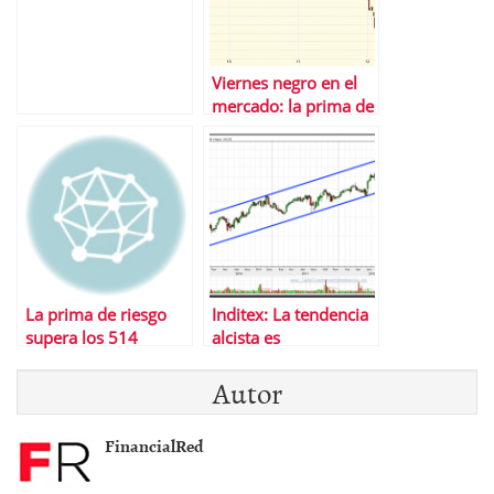
Viernes negro en el
mercado: la prima de
riesgo en 610 puntos,
la bolsa se hunde un
6%
La prima de riesgo
Inditex: La tendencia
supera los 514
alcista es
puntos tras el rescate
incombustible
Autor
catalÃ¡n
FinancialRed