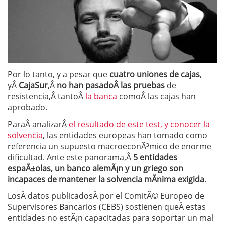
Por lo tanto, y a pesar que
cuatro uniones de cajas
,
yÂ
CajaSur
,Â
no han pasadoÂ las pruebas
de
resistencia,Â tantoÂ
la banca
comoÂ las cajas han
aprobado.
ParaÂ analizarÂ
el resultado de este test, y conocer la
solvencia
, las entidades europeas han tomado como
referencia un supuesto macroeconÃ³mico de enorme
dificultad. Ante este panorama,Â
5 entidades
espaÃ±olas, un banco alemÃ¡n y un griego son
incapaces de mantener la solvencia mÃ­nima exigida
.
LosÂ datos publicadosÂ por el ComitÃ© Europeo de
Supervisores Bancarios (CEBS) sostienen queÂ estas
entidades no estÃ¡n capacitadas para soportar un mal