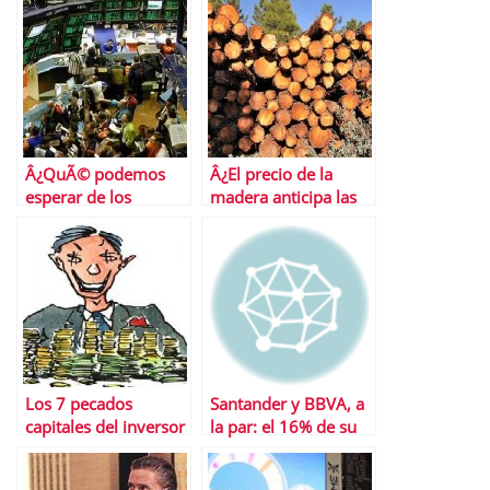
Â¿QuÃ© podemos
Â¿El precio de la
esperar de los
madera anticipa las
mercados?
caÃ­das?
Los 7 pecados
Santander y BBVA, a
capitales del inversor
la par: el 16% de su
capital estÃ¡
apostado a la baja