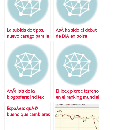
La subida de tipos,
AsÃ­ ha sido el debut
nuevo castigo para la
de DIA en bolsa
bolsa espaÃ±ola
AnÃ¡lisis de la
El Ibex pierde terreno
blogosfera: Inditex
en el ranking mundial
de bolsas
EspaÃ±a: quÃ©
bueno que cambiaras