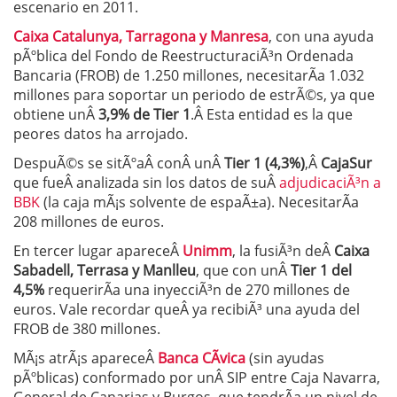
escenario en 2011.
Caixa Catalunya, Tarragona y Manresa
, con una ayuda
pÃºblica del Fondo de ReestructuraciÃ³n Ordenada
Bancaria (FROB) de 1.250 millones, necesitarÃ­a 1.032
millones para soportar un periodo de estrÃ©s, ya que
obtiene unÂ
3,9% de Tier 1
.Â Esta entidad es la que
peores datos ha arrojado.
DespuÃ©s se sitÃºaÂ conÂ unÂ
Tier 1 (4,3%)
,Â
CajaSur
que fueÂ analizada sin los datos de suÂ
adjudicaciÃ³n a
BBK
(la caja mÃ¡s solvente de espaÃ±a). NecesitarÃ­a
208 millones de euros.
En tercer lugar apareceÂ
Unimm
, la fusiÃ³n deÂ
Caixa
Sabadell, Terrasa y Manlleu
, que con unÂ
Tier 1 del
4,5%
requerirÃ­a una inyecciÃ³n de 270 millones de
euros. Vale recordar queÂ ya recibiÃ³ una ayuda del
FROB de 380 millones.
MÃ¡s atrÃ¡s apareceÂ
Banca CÃ­vica
(sin ayudas
pÃºblicas) conformado por unÂ SIP entre Caja Navarra,