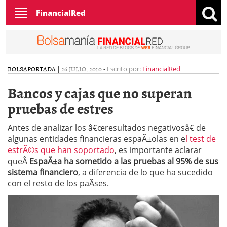
Toggle
FinancialRed
navigation
BOLSA
PORTADA
|
26 JULIO, 2010
-
Escrito por:
FinancialRed
Bancos y cajas que no superan
pruebas de estres
Antes de analizar los â€œresultados negativosâ€ de
algunas entidades financieras espaÃ±olas en e
l test de
estrÃ©s que han soportado
, es importante aclarar
queÂ
EspaÃ±a ha sometido a las pruebas al 95% de sus
sistema financiero
, a diferencia de lo que ha sucedido
con el resto de los paÃ­ses.