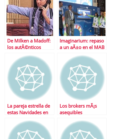
De Milken a Madoff:
Imaginarium: repaso
los autÃ©nticos
a un aÃ±o en el MAB
‘Gekko’ de Wall Street
La pareja estrella de
Los brokers mÃ¡s
estas Navidades en
asequibles
bolsa