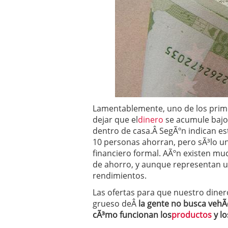
Operar
29/06/2026
Crear empresa online vs
29/05/2026
CÃ³mo afrontar una baj
26/05/2026
Lamentablemente, uno de los prim
dejar que el
dinero
se acumule bajo
dentro de casa.Â SegÃºn indican est
10 personas ahorran, pero sÃ³lo un
financiero formal. AÃºn existen mu
de ahorro, y aunque representan u
rendimientos.
Las ofertas para que nuestro diner
grueso deÂ
la gente no busca vehÃ­
cÃ³mo funcionan los
productos
y lo