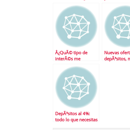
en bancos fuera del
superdepÃ³s
FGD espaÃ±ol?
Â¿QuÃ© tipo de
Nuevas ofert
interÃ©s me
depÃ³sitos,
conviene para
tendencia
contratar una cuenta
remunerada?
DepÃ³sitos al 4%:
todo lo que necesitas
saber