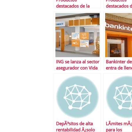
destacados de la
destacados d
semana
semana
ING se lanza al sector
Bankinter de
asegurador con Vida
entra de llen
Naranja
guerra del p
DepÃ³sitos de alta
LÃ­mites mÃ¡
rentabilidad Â¿solo
para los