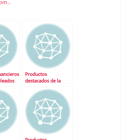
.com…
nancieros
Productos
leados
destacados de la
semana
Productos