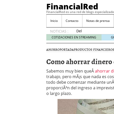
FinancialRed
FinancialRed es una red de blogs especializado
Inicio
Contacto
Notas de prensa
Del
NOTICIAS :
depósito
COTIZACIONES EN STREAMING
G
a la
diversificación:
AHORRO
PORTADA
PRODUCTOS FINANCIERO
cómo
está
Como ahorrar dinero 
cambiando
la
Sabemos muy bien queÂ
ahorrar d
gestión
trabajo, pero mÃ¡s que nada es cos
del
todo debe comenzar mediante un
ahorro
en
proporciÃ³n del ingreso a imprevist
España
o largo plazo.
05/08/2026
Seguros de convenio en
descubren cuando ya e
ReseÃ±a de SIFX: Lo Qu