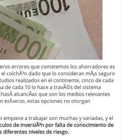
 proceso tradicional: ventajas reales para pymes
a mÃ©dica cuando trabajas por cuenta propia
eros errores que cometemos los ahorradores es
 el colchÃ³n dado que lo consideran mÃ¡s seguro
udios realizados en el continente, cinco de cada
a de cada 10 lo hace a travÃ©s del sistema
chasÂ alcancÃ­as que son los medios relevantes
n esfuerzo, estas opciones no otorgan
o empiece a trabajar son muchas y variadas, y el
culos de inversiÃ³n por falta de conocimiento de
s diferentes niveles de riesgo.