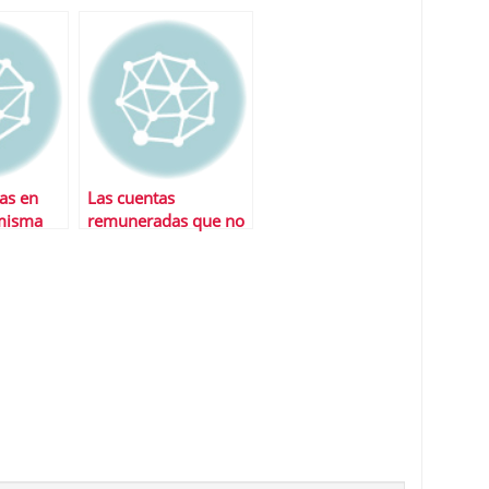
itos
«superdepÃ³sitos»…
as en
Las cuentas
 misma
remuneradas que no
querrÃ¡s perderte