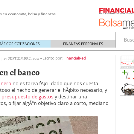
s en economÃ­a, bolsa y finanzas.
Busca
RÁFICOS COTIZACIONES
FINANZAS PERSONALES
S
|
14 SEPTIEMBRE, 2011
-
Escrito por:
FinancialRed
en el banco
inero
no es tarea fÃ¡cil dado que nos cuesta
toso el hecho de generar el hÃ¡bito necesario, y
Â
presupuesto de gastos
y destinar una
os, o fijar algÃºn objetivo claro a corto, mediano
 pymes: la obligación que muchas empresas
s demasiado tarde
20/07/2026
e Deben Saber los Traders Mexicanos Antes de