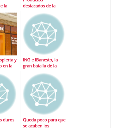
e la
destacados de la
semana
spierta y
ING e iBanesto, la
o en la
gran batalla de la
asivo
banca online
s duros
Queda poco para que
se acaben los