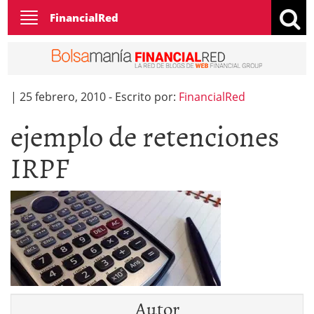
Toggle
FinancialRed
navigation
|
25 febrero, 2010
-
Escrito por:
FinancialRed
ejemplo de retenciones
IRPF
Autor