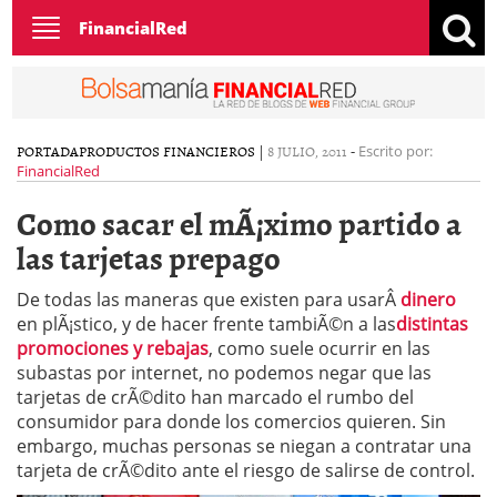
Toggle
FinancialRed
navigation
PORTADA
PRODUCTOS FINANCIEROS
|
8 JULIO, 2011
-
Escrito por:
FinancialRed
Como sacar el mÃ¡ximo partido a
las tarjetas prepago
De todas las maneras que existen para usarÂ
dinero
en plÃ¡stico, y de hacer frente tambiÃ©n a las
distintas
promociones y rebajas
, como suele ocurrir en las
subastas por internet, no podemos negar que las
tarjetas de crÃ©dito han marcado el rumbo del
consumidor para donde los comercios quieren. Sin
embargo, muchas personas se niegan a contratar una
tarjeta de crÃ©dito ante el riesgo de salirse de control.