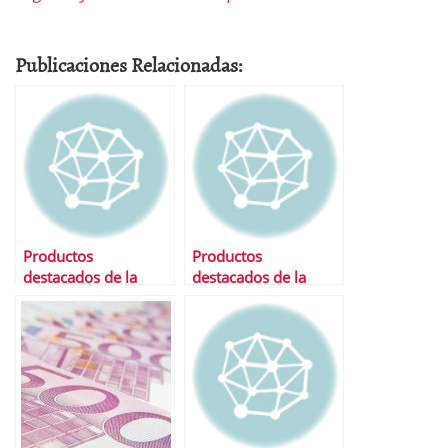
Publicaciones Relacionadas:
Productos
Productos
destacados de la
destacados de la
semana
semana