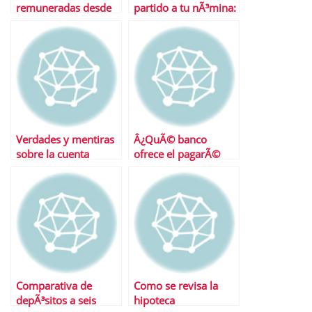
remuneradas desde
partido a tu nÃ³mina:
el inicio de la
las Ãºltimas ofertas
limitaciÃ³n en los
por domiciliar
tipos
Verdades y mentiras
Â¿QuÃ© banco
sobre la cuenta
ofrece el pagarÃ©
ahorro vivienda
mÃ¡s rentable?
Comparativa de
Como se revisa la
depÃ³sitos a seis
hipoteca