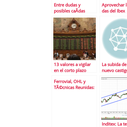
Entre dudas y
Aprovechar l
posibles caÃ­das
das del Ibex
13 valores a vigilar
La subida de 
en el corto plazo
nuevo castig
bolsa espaÃ
Ferrovial, OHL y
TÃ©cnicas Reunidas:
3 valores del Ibex 35
en el punto de mira
Inditex: La t