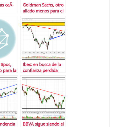
as caÃ­
Goldman Sachs, otro
aliado menos para el
Ibex
tipos,
Ibex: en busca de la
o para la
confianza perdida
±ola
endencia
BBVA sigue siendo el