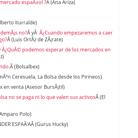
 mercado espaÃ±ol ?
Â (Ana Ariza)
lberto Iturralde)
s demÃ¡s no?
Â yÂ
Â¿Cuando empezaremos a caer
ngo?
Â (Luis OrtÃ­z de ZÃ¡rate)
y
Â¿QuÃ© podemos esperar de los mercados en
z)
ando.
Â (BolsaIbex)
Ã³n Ceresuela, La Bolsa desde los Pirineos)
x en venta (Asesor BursÃ¡til)
sa no se paga ni lo que valen sus activos
Â (El
Amparo Polo)
ENDER ESPAÃ‘AÂ (Gurus Hucky)