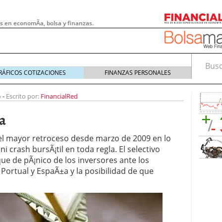
s en economÃ­a, bolsa y finanzas.
Busca
RÁFICOS COTIZACIONES
FINANZAS PERSONALES
0
-
Escrito por:
FinancialRed
a
³ el mayor retroceso desde marzo de 2009 en lo
crash bursÃ¡til en toda regla. El selectivo
ue de pÃ¡nico de los inversores ante los
ortual y EspaÃ±a y la posibilidad de que
.
 pymes: la obligación que muchas empresas
s demasiado tarde
20/07/2026
e Deben Saber los Traders Mexicanos Antes de