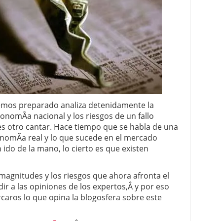
 proceso tradicional: ventajas reales para pymes
a mÃ©dica cuando trabajas por cuenta propia
mos preparado analiza detenidamente la
conomÃ­a nacional y los riesgos de un fallo
es otro cantar. Hace tiempo que se habla de una
nomÃ­a real y lo que sucede en el mercado
 ido de la mano, lo cierto es que existen
magnitudes y los riesgos que ahora afronta el
ir a las opiniones de los expertos,Â y por eso
aros lo que opina la blogosfera sobre este