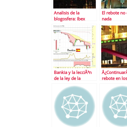
Analisis de la
El rebote no
blogosfera: Ibex
nada
Bankia y la lecciÃ³n
Â¿ContinuarÃ
de la ley de la
rebote en lo
gravedad en valores
mercados?
bajistas