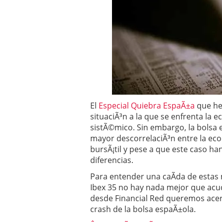
Operar
29/06/2026
Crear empresa online vs
29/05/2026
CÃ³mo afrontar una baj
26/05/2026
El
Especial Quiebra EspaÃ±a
que he
situaciÃ³n a la que se enfrenta la e
sistÃ©mico. Sin embargo, la bolsa 
mayor descorrelaciÃ³n entre la eco
bursÃ¡til y pese a que este caso han
diferencias.
Para entender una caÃ­da de estas 
Ibex 35 no hay nada mejor que acud
desde Financial Red queremos acerc
crash de la bolsa espaÃ±ola.