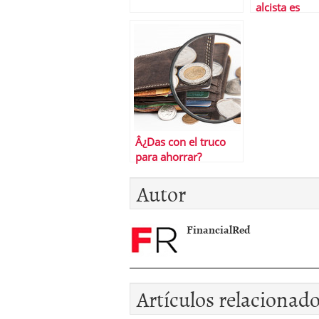
alcista es
incombustib
Â¿Das con el truco
para ahorrar?
Autor
FinancialRed
Artículos relacionad