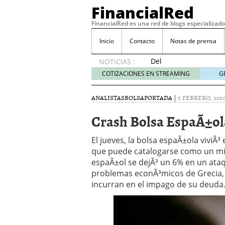
FinancialRed
FinancialRed es una red de blogs especializado
Inicio
Contacto
Notas de prensa
Del
NOTICIAS :
depósito
COTIZACIONES EN STREAMING
G
a la
diversificación:
ANALISTAS
BOLSA
PORTADA
|
5 FEBRERO, 201
cómo
está
Crash Bolsa EspaÃ±ol
cambiando
la
El jueves, la bolsa espaÃ±ola viviÃ
gestión
que puede catalogarse como un mini 
del
espaÃ±ol se dejÃ³ un 6% en un ataq
ahorro
en
problemas econÃ³micos de Grecia, P
España
incurran en el impago de su deuda
05/08/2026
Seguros de convenio en
descubren cuando ya e
ReseÃ±a de SIFX: Lo Qu