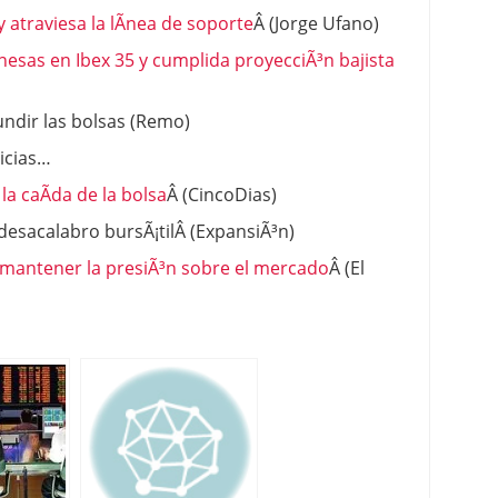
y atraviesa la lÃ­nea de soporte
Â (Jorge Ufano)
nesas en Ibex 35 y cumplida proyecciÃ³n bajista
ndir las bolsas (Remo)
ticias…
la caÃ­da de la bolsa
Â (CincoDias)
desacalabro bursÃ¡tilÂ (ExpansiÃ³n)
a a mantener la presiÃ³n sobre el mercado
Â (El