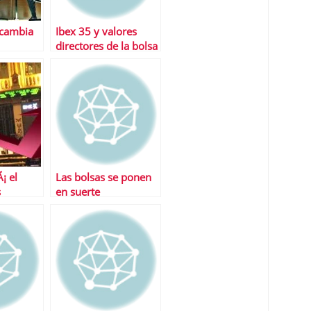
 cambia
Ibex 35 y valores
directores de la bolsa
espaÃ±ola
¡ el
Las bolsas se ponen
s
en suerte