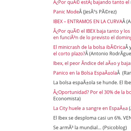
Â¿Por quÃ© estÃ¡ bajando tanto el
Panic Mode
Â (JesÃºs PÃ©rez)
IBEX – ENTRAMOS EN LA CURVA
Â (A
Â¿Por quÃ© el IBEX baja tanto y lo
en funciÃ³n de lo previsto el domi
El minicrash de la bolsa ibÃ©rica
Â 
el corto plazo?
Â (Antonio RodrÃ­gue
Ibex, el peor Ã­ndice del aÃ±o y baj
Panico en la Bolsa EspaÃ±ola
Â (Ram
La bolsa espaÃ±ola se hunde. El Ibe
Â¿Oportunidad? Por el 30% de la bol
Economista)
La City huele a sangre en EspaÃ±a
(
El Ibex se desploma casi un 6%. V
Se armÃ³ la mundial… (Psicoblog)