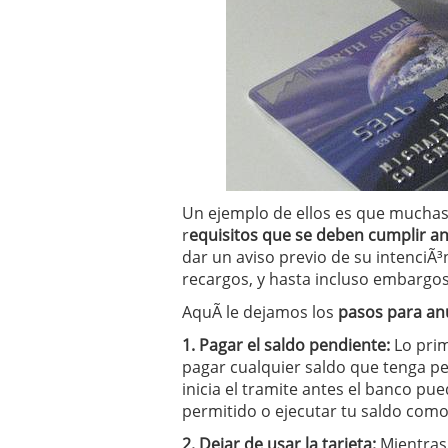
Operar
29/06/2026
Crear empresa online vs
29/05/2026
CÃ³mo afrontar una baj
26/05/2026
Un ejemplo de ellos es que mucha
r
equisitos que se deben cumplir ant
dar un aviso previo de su intenciÃ³n
recargos, y hasta incluso embargos
AquÃ­ le dejamos los
pasos para anu
1. Pagar el saldo pendiente:
Lo prim
pagar cualquier saldo que tenga p
inicia el tramite antes el banco pu
permitido o ejecutar tu saldo como
2. Dejar de usar la tarjeta:
Mientras 