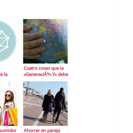
Cuatro cosas que la
e la
«GeneraciÃ³n Y» debe
aprender sobre el
dinero
nsumidor
Ahorrar en pareja