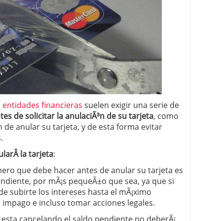
 proceso tradicional: ventajas reales para pymes
a mÃ©dica cuando trabajas por cuenta propia
s
entidades financieras
suelen exigir una serie de
es de solicitar la
anulaciÃ³n de su tarjeta
, como
 de anular su tarjeta, y de esta forma evitar
.
larÂ la tarjeta
:
ero que debe hacer antes de anular su tarjeta es
endiente, por mÃ¡s pequeÃ±o que sea, ya que si
ede subirte los intereses hasta el mÃ¡ximo
 impago e incluso tomar acciones legales.
esta cancelando el saldo pendiente no deberÃ¡