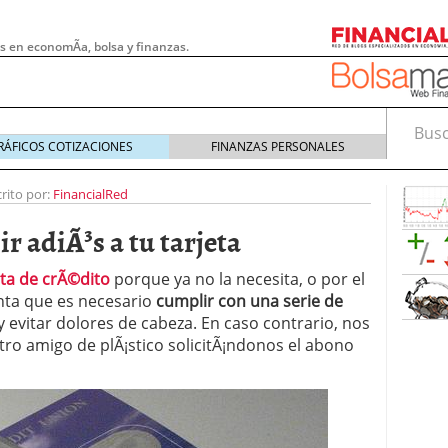
s en economÃ­a, bolsa y finanzas.
Busca
RÁFICOS COTIZACIONES
FINANZAS PERSONALES
rito por:
FinancialRed
r adiÃ³s a tu tarjeta
eta de crÃ©dito
porque ya no la necesita, o por el
nta que es necesario
cumplir con una serie de
 evitar dolores de cabeza. En caso contrario, nos
o amigo de plÃ¡stico solicitÃ¡ndonos el abono
 pymes: la obligación que muchas empresas
s demasiado tarde
20/07/2026
e Deben Saber los Traders Mexicanos Antes de