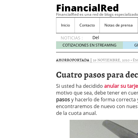
FinancialRed
FinancialRed es una red de blogs especializado
Inicio
Contacto
Notas de prensa
Del
NOTICIAS :
depósito
COTIZACIONES EN STREAMING
G
a la
diversificación:
AHORRO
PORTADA
|
29 NOVIEMBRE, 2010
-
Esc
cómo
está
Cuatro pasos para deci
cambiando
la
Si usted ha decidido
anular su tarj
gestión
motivo que sea, debe tener en cue
del
pasos
y hacerlo de forma correcta y
ahorro
en
encontraremos de nuevo con nuestr
España
de la cuota anual.
05/08/2026
Seguros de convenio en
descubren cuando ya e
ReseÃ±a de SIFX: Lo Qu