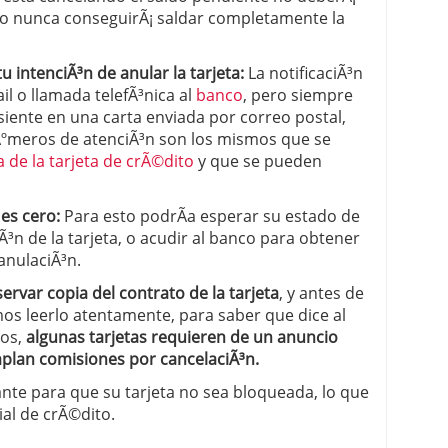
ario nunca conseguirÃ¡ saldar completamente la
u intenciÃ³n de anular la tarjeta:
La notificaciÃ³n
l o llamada telefÃ³nica al
banco
, pero siempre
siente en una carta enviada por correo postal,
nÃºmeros de atenciÃ³n son los mismos que se
 de la tarjeta de crÃ©dito
y que se pueden
es cero:
Para esto podrÃ­a esperar su estado de
Ã³n de la tarjeta, o acudir al banco para obtener
anulaciÃ³n.
ervar copia del contrato de la tarjeta
, y antes de
mos leerlo atentamente, para saber que dice al
mos,
algunas tarjetas requieren de un anuncio
plan comisiones por cancelaciÃ³n.
nte para que su tarjeta no sea bloqueada, lo que
al de crÃ©dito.