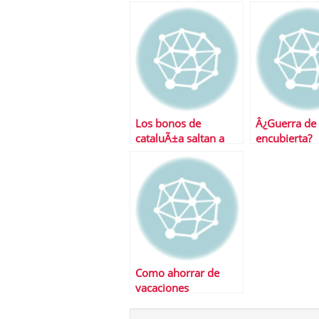
2011
Los bonos de
Â¿Guerra de 
cataluÃ±a saltan a
encubierta?
escena
Como ahorrar de
vacaciones