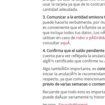
usar la tarjeta ya que de lo contr
cantidad adeudada.
3. Comunicar a la entidad emisora t
puede hacerla verbalmente, por mai
es conveniente que el trÃ¡mite se a
que incluya todos tus datos. Los 
utilizan en caso de
robo o pÃ©rdida
consultar
aquÃ­
.
4. Confirma que el saldo pendiente 
cuenta para ver reflejada la anulaci
algÃºn certificado que confirme su 
Algo tambiÃ©n importante, es
cons
iniciar la anulaciÃ³n le recomenda
respecto, ya que como menciona
previo de varias semanas o contem
Recuerde que todo esto es importa
puede daÃ±ar seriamente tu histori
Imagen –
SqueakyMarmot