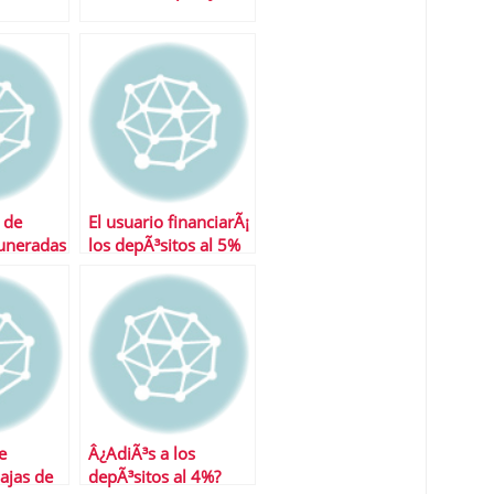
 de
El usuario financiarÃ¡
uneradas
los depÃ³sitos al 5%
de la banca
e
Â¿AdiÃ³s a los
ajas de
depÃ³sitos al 4%?