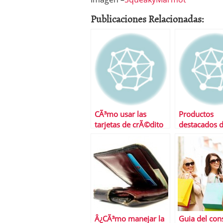
Publicaciones Relacionadas:
CÃ³mo usar las
Productos
tarjetas de crÃ©dito
destacados d
semana
Â¿CÃ³mo manejar la
Guia del co