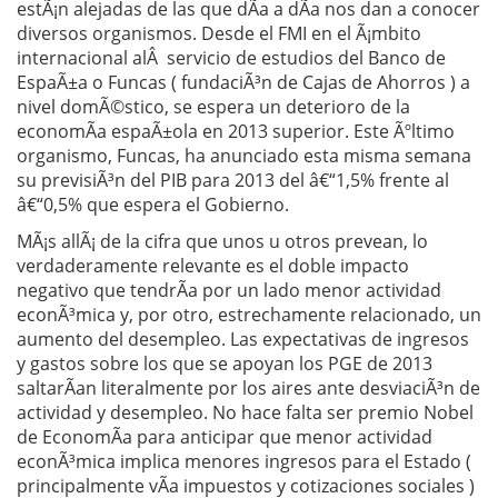
estÃ¡n alejadas de las que dÃ­a a dÃ­a nos dan a conocer
diversos organismos. Desde el FMI en el Ã¡mbito
internacional alÂ servicio de estudios del Banco de
EspaÃ±a o Funcas ( fundaciÃ³n de Cajas de Ahorros ) a
nivel domÃ©stico, se espera un deterioro de la
economÃ­a espaÃ±ola en 2013 superior. Este Ãºltimo
organismo, Funcas, ha anunciado esta misma semana
su previsiÃ³n del PIB para 2013 del â€“1,5% frente al
â€“0,5% que espera el Gobierno.
MÃ¡s allÃ¡ de la cifra que unos u otros prevean, lo
verdaderamente relevante es el doble impacto
negativo que tendrÃ­a por un lado menor actividad
econÃ³mica y, por otro, estrechamente relacionado, un
aumento del desempleo. Las expectativas de ingresos
y gastos sobre los que se apoyan los PGE de 2013
saltarÃ­an literalmente por los aires ante desviaciÃ³n de
actividad y desempleo. No hace falta ser premio Nobel
de EconomÃ­a para anticipar que menor actividad
econÃ³mica implica menores ingresos para el Estado (
principalmente vÃ­a impuestos y cotizaciones sociales )