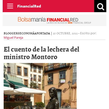
Toggle
FinancialRed
navigation
BLOGGERS
ECONOMÃ­A
PORTADA
|
25 OCTUBRE, 2012
-
Escrito por:
Miguel Pareja
El cuento de la lechera del
ministro Montoro