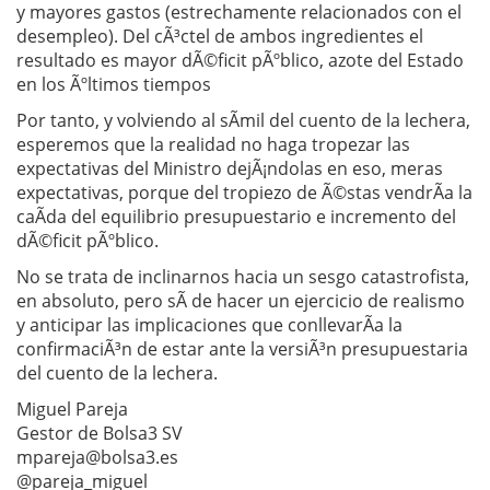
y mayores gastos (estrechamente relacionados con el
desempleo). Del cÃ³ctel de ambos ingredientes el
resultado es mayor dÃ©ficit pÃºblico, azote del Estado
en los Ãºltimos tiempos
Por tanto, y volviendo al sÃ­mil del cuento de la lechera,
esperemos que la realidad no haga tropezar las
expectativas del Ministro dejÃ¡ndolas en eso, meras
expectativas, porque del tropiezo de Ã©stas vendrÃ­a la
caÃ­da del equilibrio presupuestario e incremento del
dÃ©ficit pÃºblico.
No se trata de inclinarnos hacia un sesgo catastrofista,
en absoluto, pero sÃ­ de hacer un ejercicio de realismo
y anticipar las implicaciones que conllevarÃ­a la
confirmaciÃ³n de estar ante la versiÃ³n presupuestaria
del cuento de la lechera.
Miguel Pareja
Gestor de Bolsa3 SV
mpareja@bolsa3.es
@pareja_miguel