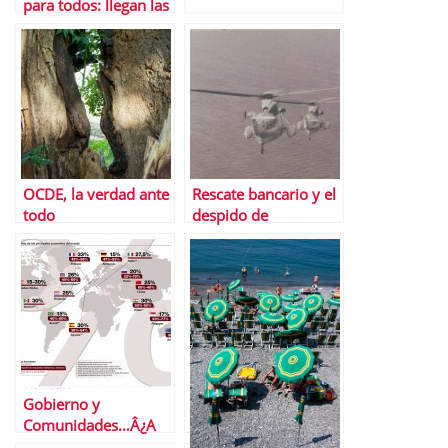
para todos: llegan las
tasas judiciales
OCDE, la verdad ante
Rescate bancario y el
todo
despido de
trabajadores como
moneda de cambio
Gobierno y
Comunidades…Â¿A
tortas por los