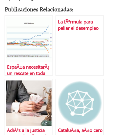
Publicaciones Relacionadas:
La fÃ³rmula para
paliar el desempleo
no es mÃ¡gica, sÃ³lo
lÃ³gica
EspaÃ±a necesitarÃ¡
un rescate en toda
regla
AdiÃ³s a la justicia
CataluÃ±a, aÃ±o cero