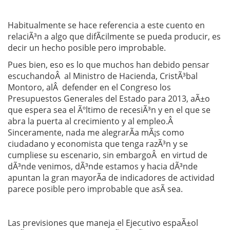
Habitualmente se hace referencia a este cuento en
relaciÃ³n a algo que difÃ­cilmente se pueda producir, es
decir un hecho posible pero improbable.
Pues bien, eso es lo que muchos han debido pensar
escuchandoÂ al Ministro de Hacienda, CristÃ³bal
Montoro, alÂ defender en el Congreso los
Presupuestos Generales del Estado para 2013, aÃ±o
que espera sea el Ãºltimo de recesiÃ³n y en el que se
abra la puerta al crecimiento y al empleo.Â
Sinceramente, nada me alegrarÃ­a mÃ¡s como
ciudadano y economista que tenga razÃ³n y se
cumpliese su escenario, sin embargoÂ en virtud de
dÃ³nde venimos, dÃ³nde estamos y hacia dÃ³nde
apuntan la gran mayorÃ­a de indicadores de actividad
parece posible pero improbable que asÃ­ sea.
Las previsiones que maneja el Ejecutivo espaÃ±ol