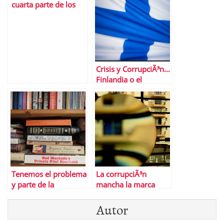
cuarta parte de los
financiera en
espaÃ±oles no tiene
septiembre
trabajo
Crisis y CorrupciÃ³n…
Finlandia o el
ejemplo de lo que
SÃ­ debe hacerse
Tenemos el problema
La corrupciÃ³n
y parte de la
mancha la marca
soluciÃ³n delante y
EspaÃ±a y hace que
Autor
seguimos sin verlo
los inversores dejen
de confiar