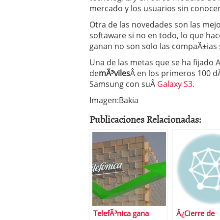
mercado y los usuarios sin conoce
Otra de las novedades son las mej
softaware si no en todo, lo que ha
ganan no son solo las compaÃ±ias 
Una de las metas que se ha fijado 
de
mÃ³viles
Â en los primeros 100 dÃ
Samsung con suÂ
Galaxy S3.
Imagen:Bakia
Publicaciones Relacionadas:
TelefÃ³nica gana
Â¿Cierre de