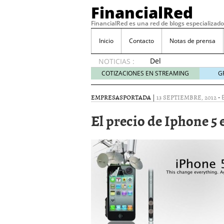
FinancialRed
FinancialRed es una red de blogs especializado
Inicio
Contacto
Notas de prensa
Del
NOTICIAS :
depósito
COTIZACIONES EN STREAMING
G
a la
diversificación:
EMPRESAS
PORTADA
|
13 SEPTIEMBRE, 2012
-
cómo
está
El precio de Iphone 5
cambiando
la
gestión
del
ahorro
en
España
05/08/2026
Seguros de convenio en
descubren cuando ya e
ReseÃ±a de SIFX: Lo Qu