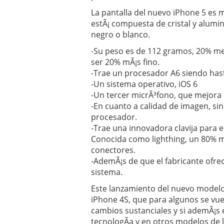
La pantalla del nuevo iPhone 5 es 
estÃ¡ compuesta de cristal y alumin
negro o blanco.
-Su peso es de 112 gramos, 20% men
ser 20% mÃ¡s fino.
-Trae un procesador A6 siendo hast
-Un sistema operativo, iOS 6
-Un tercer micrÃ³fono, que mejora l
-En cuanto a calidad de imagen, si
procesador.
-Trae una innovadora clavija para 
Conocida como lighthing, un 80% m
conectores.
-AdemÃ¡s de que el fabricante ofre
sistema.
Este lanzamiento del nuevo modelo
iPhone 4S, que para algunos se vue
cambios sustanciales y si ademÃ¡s 
tecnologÃ­a y en otros modelos de 