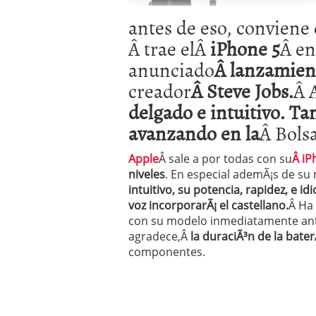
Operar
29/06/2026
antes de eso, conviene
Crear empresa online vs
29/05/2026
Â trae elÂ
iPhone 5
Â en
CÃ³mo afrontar una baj
anunciado
Â lanzamien
26/05/2026
creador
Â Steve Jobs.
Â 
delgado e intuitivo. T
avanzando en la
Â Bolsa
Apple
Â sale a por todas con su
Â iP
niveles
. En especial ademÃ¡s de s
intuitivo, su potencia, rapidez, e i
voz incorporarÃ¡ el castellano.
Â Ha
con su modelo inmediatamente ante
agradece,Â
la duraciÃ³n de la baterÃ
componentes.