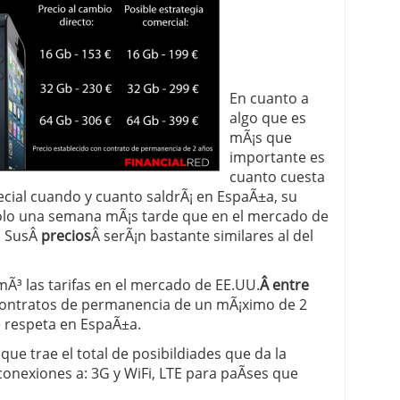
En cuanto a
algo que es
mÃ¡s que
importante es
cuanto cuesta
ecial cuando y cuanto saldrÃ¡ en EspaÃ±a, su
 solo una semana mÃ¡s tarde que en el mercado de
. SusÂ
precios
Â serÃ¡n bastante similares al del
Ã³ las tarifas en el mercado de EE.UU.
Â entre
 contratos de permanencia de un mÃ¡ximo de 2
e respeta en EspaÃ±a.
que trae el total de posibildiades que da la
conexiones a: 3G y WiFi, LTE para paÃ­ses que