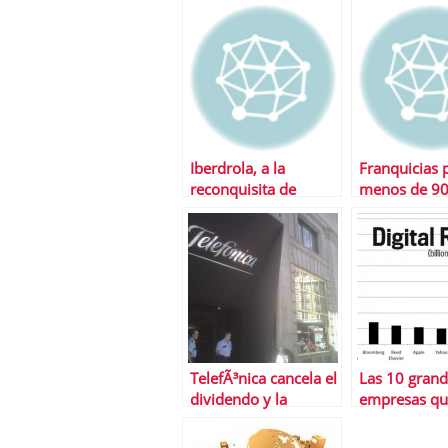
plano con una
medidas del
operaciÃ³n de
Gobierno a 
marketing financiero
Iberdrola, a la
Franquicias 
reconquisita de
menos de 90
Iberdrola Renovables
euros
TelefÃ³nica cancela el
Las 10 gran
dividendo y la
empresas qu
recompra de
mÃ¡s que Fa
acciones