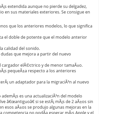
mÃ¡s extendida aunque no pierde su delgadez,
io en sus materiales exteriores. Se consigue en
os que los anteriores modelos, lo que significa
a el doble de potente que el modelo anterior
a calidad del sonido.
n dudas que mejora a partir del nuevo
el cargador elÃ©ctrico y de menor tamaÃ±o.
Ã¡s pequeÃ±a respecto a los anteriores
cerÃ¡ un adaptador para la migraciÃ³n al nuevo
 ademÃ¡s es una actualizaciÃ³n del modelo
lve â€œantiguoâ€ si se estÃ¡ mÃ¡s de 2 aÃ±os sin
en esos aÃ±os se produjo algunas mejoras en la
la competencia no podÃ­a esperar mÃ¡s Apple y el