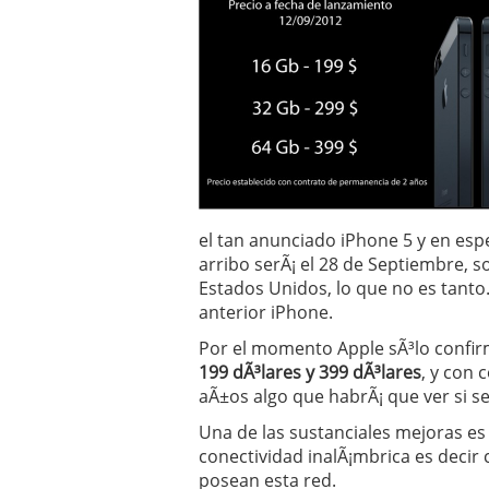
el tan anunciado iPhone 5 y en esp
arribo serÃ¡ el 28 de Septiembre,
Estados Unidos, lo que no es tanto
anterior iPhone.
Por el momento Apple sÃ³lo confirm
199 dÃ³lares y 399 dÃ³lares
, y con
aÃ±os algo que habrÃ¡ que ver si s
Una de las sustanciales mejoras es 
conectividad inalÃ¡mbrica es decir 
posean esta red.