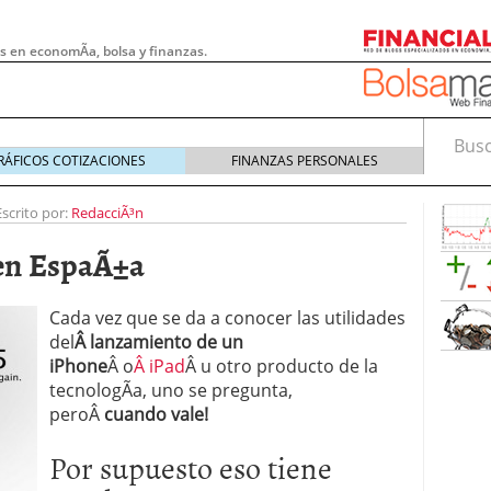
s en economÃ­a, bolsa y finanzas.
Busca
RÁFICOS COTIZACIONES
FINANZAS PERSONALES
Escrito por:
RedacciÃ³n
 en EspaÃ±a
Cada vez que se da a conocer las utilidades
del
Â lanzamiento de un
iPhone
Â o
Â iPad
Â u otro producto de la
tecnologÃ­a, uno se pregunta,
peroÂ
cuando vale!
 pymes: la obligación que muchas empresas
Por supuesto eso tiene
s demasiado tarde
20/07/2026
e Deben Saber los Traders Mexicanos Antes de