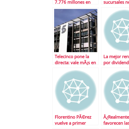
7.776 millones en
sucursales n
2009
rentables?
Telecinco pone la
La mejor ren
directa: vale mÃ¡s en
por dividend
bolsa que Antena 3,
Europa
Prisa y Vocento
juntos
Florentino PÃ©rez
Â¿Realmente
vuelve a primer
favorecen la