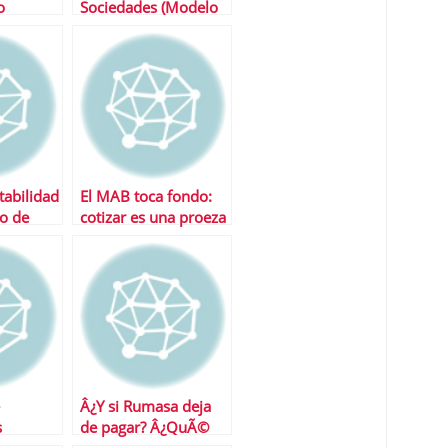
o
Sociedades (Modelo
200), una nueva cita
con la
AdministraciÃ³n por
Internet
tabilidad
El MAB toca fondo:
o de
cotizar es una proeza
y las pÃ©rdidas se
disparan
Â¿Y si Rumasa deja
s
de pagar? Â¿QuÃ©