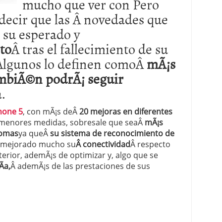
mucho que ver con Pero
 decir que las Â novedades que
 proceso tradicional: ventajas reales para pymes
 su esperado y
a mÃ©dica cuando trabajas por cuenta propia
to
Â tras el fallecimiento de su
Algunos lo definen comoÂ
mÃ¡s
ambiÃ©n podrÃ¡ seguir
.
hone 5
, con mÃ¡s deÂ
20 mejoras en diferentes
u menores medidas, sobresale que seaÂ
mÃ¡s
diomas
ya queÂ
su sistema de reconocimiento de
 mejorado mucho su
Â conectividad
Â respecto
rior, ademÃ¡s de optimizar y, algo que se
­a,
Â ademÃ¡s de las prestaciones de sus