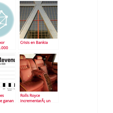
pasa con el dinero de
las pyme?
los inversores?
por
Crisis en Bankia
.000
des
Rolls Royce
e ganan
incrementarÃ¡ un
cebook
14% sus
concesionarios en