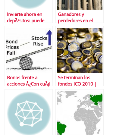
Invierte ahora en
Ganadores y
depÃ³sitos: puede
perdedores en el
que no lleguen
juego inflacionista de
mejores ofertas
la Reserva Federal de
Estados Unidos
Bonos frente a
Se terminan los
acciones Â¿Con cuÃ¡l
fondos ICO 2010 |
nos quedamos?
Timing Ãºltimas
operaciones