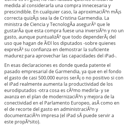
medida al considerarla una compra innecesaria y
prescindible. En cualquier caso, la aproximaciÃ³n mÃ¡s
correcta quizÃ¡s sea la de Cristina Garmendia. La
ministra de Ciencia y TecnologÃ­a asegurÃ³ que le
gustarÃ­a que esta compra fuese una inversiÃ³n y no un
gasto, aunque puntualizÃ³ que todo dependerÃ¡ del
uso que hagan de Ã©l los diputados -sobre quienes
expresÃ³ su confianza en demostrar la suficiente
madurez para aprovechar las capacidades del iPad-.
En esas declaraciones es donde queda patente el
pasado empresarial de Garmendia, ya que en el fondo
el gasto de casi 500.000 euros serÃ¡ o no positivo si con
el iPad realmente aumenta la productividad de los
eurodiputados -otra cosa es cÃ³mo medirla- y se
avanza en el plan de modernizaciÃ³n y mejora de la
conectividad en el Parlamento Europeo, asÃ­ como en
el de recorte del gasto en administraciÃ³n y
documentaciÃ³n impresa (el iPad sÃ­ puede servir a
este propÃ³sito).