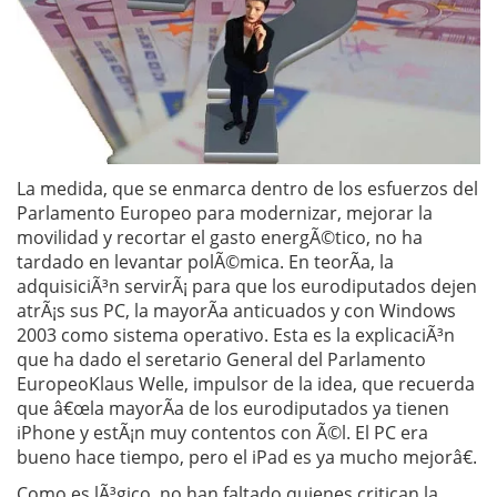
La medida, que se enmarca dentro de los esfuerzos del
Parlamento Europeo para modernizar, mejorar la
movilidad y recortar el gasto energÃ©tico, no ha
tardado en levantar polÃ©mica. En teorÃ­a, la
adquisiciÃ³n servirÃ¡ para que los eurodiputados dejen
atrÃ¡s sus PC, la mayorÃ­a anticuados y con Windows
2003 como sistema operativo. Esta es la explicaciÃ³n
que ha dado el seretario General del Parlamento
EuropeoKlaus Welle, impulsor de la idea, que recuerda
que â€œla mayorÃ­a de los eurodiputados ya tienen
iPhone y estÃ¡n muy contentos con Ã©l. El PC era
bueno hace tiempo, pero el iPad es ya mucho mejorâ€.
Como es lÃ³gico, no han faltado quienes critican la