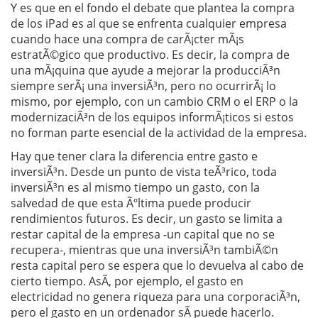
Y es que en el fondo el debate que plantea la compra
de los iPad es al que se enfrenta cualquier empresa
cuando hace una compra de carÃ¡cter mÃ¡s
estratÃ©gico que productivo. Es decir, la compra de
una mÃ¡quina que ayude a mejorar la producciÃ³n
siempre serÃ¡ una inversiÃ³n, pero no ocurrirÃ¡ lo
mismo, por ejemplo, con un cambio CRM o el ERP o la
modernizaciÃ³n de los equipos informÃ¡ticos si estos
no forman parte esencial de la actividad de la empresa.
Hay que tener clara la diferencia entre gasto e
inversiÃ³n. Desde un punto de vista teÃ³rico, toda
inversiÃ³n es al mismo tiempo un gasto, con la
salvedad de que esta Ãºltima puede producir
rendimientos futuros. Es decir, un gasto se limita a
restar capital de la empresa -un capital que no se
recupera-, mientras que una inversiÃ³n tambiÃ©n
resta capital pero se espera que lo devuelva al cabo de
cierto tiempo. AsÃ­, por ejemplo, el gasto en
electricidad no genera riqueza para una corporaciÃ³n,
pero el gasto en un ordenador sÃ­ puede hacerlo.