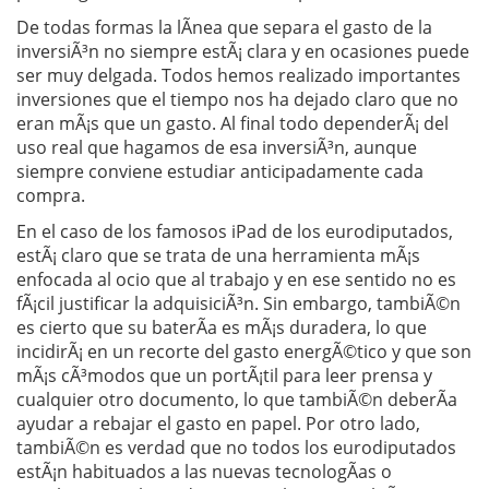
De todas formas la lÃ­nea que separa el gasto de la
inversiÃ³n no siempre estÃ¡ clara y en ocasiones puede
ser muy delgada. Todos hemos realizado importantes
inversiones que el tiempo nos ha dejado claro que no
eran mÃ¡s que un gasto. Al final todo dependerÃ¡ del
uso real que hagamos de esa inversiÃ³n, aunque
siempre conviene estudiar anticipadamente cada
compra.
En el caso de los famosos iPad de los eurodiputados,
estÃ¡ claro que se trata de una herramienta mÃ¡s
enfocada al ocio que al trabajo y en ese sentido no es
fÃ¡cil justificar la adquisiciÃ³n. Sin embargo, tambiÃ©n
es cierto que su baterÃ­a es mÃ¡s duradera, lo que
incidirÃ¡ en un recorte del gasto energÃ©tico y que son
mÃ¡s cÃ³modos que un portÃ¡til para leer prensa y
cualquier otro documento, lo que tambiÃ©n deberÃ­a
ayudar a rebajar el gasto en papel. Por otro lado,
tambiÃ©n es verdad que no todos los eurodiputados
estÃ¡n habituados a las nuevas tecnologÃ­as o