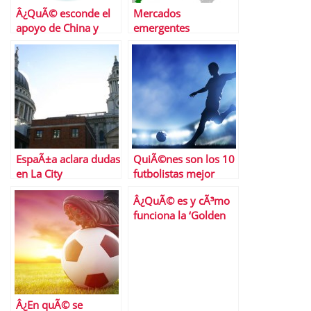
Â¿QuÃ© esconde el
Mercados
apoyo de China y
emergentes
JapÃ³n a EspaÃ±a?
EspaÃ±a aclara dudas
QuiÃ©nes son los 10
en La City
futbolistas mejor
pagados de la Liga
Â¿QuÃ© es y cÃ³mo
funciona la ‘Golden
Visa’?
Â¿En quÃ© se