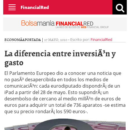
Toggle
FinancialRed
navigation
ECONOMÃ­A
PORTADA
|
27 MAYO, 2010
-
Escrito por:
FinancialRed
La diferencia entre inversiÃ³n y
gasto
El Parlamento Europeo dio a conocer una noticia que
no pasÃ³ desapercibida en todos los medios de
comunicaciÃ³n: cada eurodiputado dispondrÃ¡ de un
iPad a partir del 28 de mayo. Esto supondrÃ¡ un
desembolso de cercano al medio millÃ³n de euros de
euros para adquirir un total de 736 aparatos -se estima
que su precio rondarÃ¡ los 590 euros-.