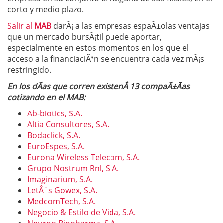
corto y medio plazo.
Salir al
MAB
darÃ¡ a las empresas espaÃ±olas ventajas
que un mercado bursÃ¡til puede aportar,
especialmente en estos momentos en los que el
acceso a la financiaciÃ³n se encuentra cada vez mÃ¡s
restringido.
En los dÃ­as que corren existenÂ 13 compaÃ±Ã­as
cotizando en el MAB:
Ab-biotics, S.A.
Altia Consultores, S.A.
Bodaclick, S.A.
EuroEspes, S.A.
Eurona Wireless Telecom, S.A.
Grupo Nostrum Rnl, S.A.
Imaginarium, S.A.
LetÂ´s Gowex, S.A.
MedcomTech, S.A.
Negocio & Estilo de Vida, S.A.