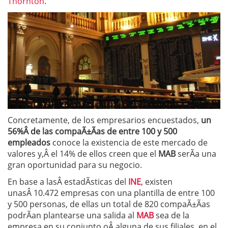
Thornton
.
Concretamente, de los empresarios encuestados,
un
56%Â de las compaÃ±Ã­as de entre 100 y 500
empleados
conoce la existencia de este mercado de
valores y,Â el 14% de ellos creen que el
MAB
serÃ­a una
gran oportunidad para su negocio.
En base a lasÂ estadÃ­sticas del
INE
, existen
unasÂ 10.472 empresas con una plantilla de entre 100
y 500 personas, de ellas un total de 820 compaÃ±Ã­as
podrÃ­an plantearse una salida al
MAB
sea de la
empresa en su conjunto oÂ alguna de sus filiales, en el