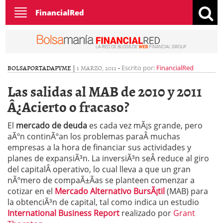
Toggle
FinancialRed
navigation
BOLSA
PORTADA
PYME
|
1 MARZO, 2011
-
Escrito por:
FinancialRed
Las salidas al MAB de 2010 y 2011
Â¿Acierto o fracaso?
El
mercado de deuda
es cada vez mÃ¡s grande, pero
aÃºn continÃºan los problemas paraÂ muchas
empresas a la hora de financiar sus actividades y
planes de expansiÃ³n. La inversiÃ³n seÂ reduce al giro
del capitalÂ operativo, lo cual lleva a que un gran
nÃºmero de compaÃ±Ã­as se planteen comenzar a
cotizar en el
Mercado Alternativo BursÃ¡til
(MAB) para
la obtenciÃ³n de capital, tal como indica un estudio
International Business Report
realizado por
Grant