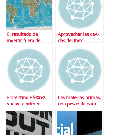
El resultado de
Aprovechar las caÃ­
invertir fuera de
das del Ibex
EspaÃ±a
Florentino PÃ©rez
Las materias primas,
vuelve a primer
una pesadilla para
plano con una
Inditex
operaciÃ³n de
marketing financiero