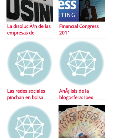
La disoluciÃ³n de las
Financial Congress
empresas de
2011
servicios: por quÃ©
ocurre y cÃ³mo
evitarla
Las redes sociales
AnÃ¡lisis de la
pinchan en bolsa
blogosfera: Ibex