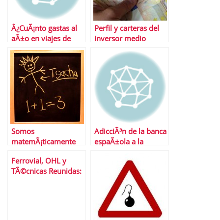
Â¿CuÃ¡nto gastas al
Perfil y carteras del
aÃ±o en viajes de
inversor medio
empresas?
espaÃ±ol |
Operadores
bursÃ¡tiles minoristas
online
Somos
AdicciÃ³n de la banca
matemÃ¡ticamente
espaÃ±ola a la
idiotas y ellos lo
liquidez del BCE
Ferrovial, OHL y
saben
TÃ©cnicas Reunidas:
3 valores del Ibex 35
en el punto de mira