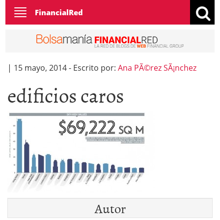
Toggle
FinancialRed
navigation
|
15 mayo, 2014
-
Escrito por:
Ana PÃ©rez SÃ¡nchez
edificios caros
Autor