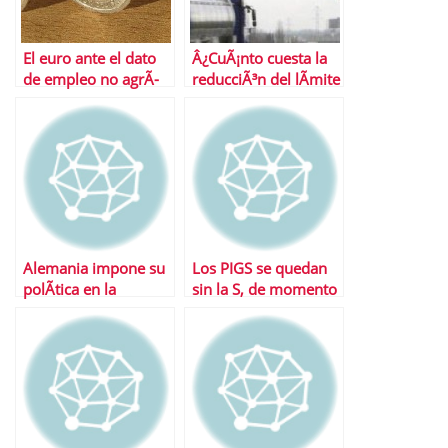
El euro ante el dato
Â¿CuÃ¡nto cuesta la
de empleo no agrÃ­
reducciÃ³n del lÃ­mite
cola
de velocidad?
Alemania impone su
Los PIGS se quedan
polÃ­tica en la
sin la S, de momento
zonaeuro a cambio
de ayuda econÃ³mica