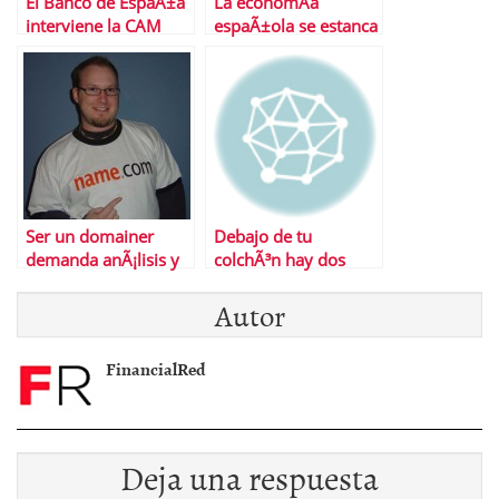
El Banco de EspaÃ±a
La economÃ­a
interviene la CAM
espaÃ±ola se estanca
Ser un domainer
Debajo de tu
demanda anÃ¡lisis y
colchÃ³n hay dos
paciencia
billetes de 500 euros
Autor
FinancialRed
Deja una respuesta