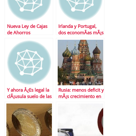
Nueva Ley de Cajas
Irlanda y Portugal,
de Ahorros
dos economÃ­as mÃ¡s
arriesgadas que
nunca
Y ahora Â¿Es legal la
Rusia: menos deficit y
clÃ¡usula suelo de las
mÃ¡s crecimiento en
hipotecas?
2011