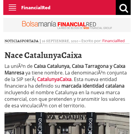
Toggle
FinancialRed
navigation
NOTICIAS
PORTADA
|
16 SEPTIEMBRE, 2010
-
Escrito por:
FinancialRed
Nace CatalunyaCaixa
La uniÃ³n de
Caixa Catalunya, Caixa Tarragona y Caixa
Manresa
ya tiene nombre. La denominaciÃ³n conjunta
de la SIP serÃ¡
CatalunyaCaixa
. Esta nueva entidad
financiera ha definido su
marcada identidad catalana
incluyendo el nombre Catalunya en la nueva marca
comercial, con que pretenden y transmitir los valores
de esa vinculaciÃ³n con el territorio.