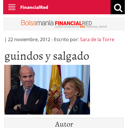
Toggle
FinancialRed
navigation
|
22 noviembre, 2012
-
Escrito por:
Sara de la Torre
guindos y salgado
Autor