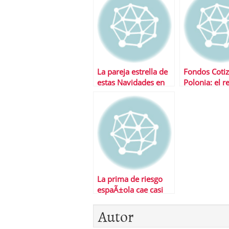
La pareja estrella de
Fondos Coti
estas Navidades en
Polonia: el r
bolsa
europa
La prima de riesgo
espaÃ±ola cae casi
un 5% hasta los 520
Autor
puntos