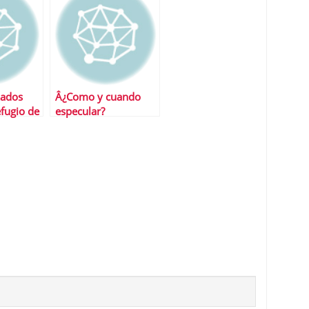
zados
Â¿Como y cuando
efugio de
especular?