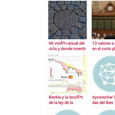
Mi visiÃ³n actual del
13 valores a 
ciclo y donde invertir
en el corto p
Bankia y la lecciÃ³n
Aprovechar l
de la ley de la
das del Ibex
gravedad en valores
bajistas