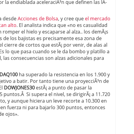
or la endiablada aceleraciÃ³n que definen las lÃ­
va desde
Acciones de Bolsa
, y cree que
el mercado
tan alto
. El analista indica que «no es casualidad
romper el hielo y escaparse al alza.. los demÃ¡s
 de los bajistas es precisamente esa zona de
cierre de cortos que estÃ¡ por venir, de alas al
Es lo que pasa cuando se le da bombo y platillo a
al, las consecuencias son alzas adicionales para
DAQ100
ha superado la resistencia en los 1.900 y
jetivo a batir. Por tanto tiene una proyecciÃ³n de
El
DOWJONES30
estÃ¡ a punto de pasar la
 puntos.Â Si supera el nivel, se dirigirÃ¡ a 11.720
o, y aunque hiciera un leve recorte a 10.300 en
ienen fuerza ni para bajarlo 300 puntos, entonces
de ojos».