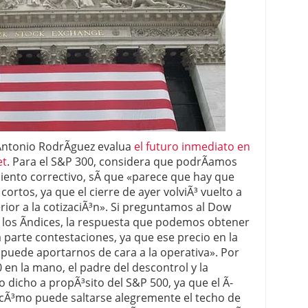
 proceso tradicional: ventajas reales para pymes
a mÃ©dica cuando trabajas por cuenta propia
Antonio RodrÃ­guez evalua
el futuro inmediato en
et
. Para el S&P 300, considera que podrÃ­amos
iento correctivo, sÃ­ que «parece que hay que
ortos, ya que el cierre de ayer volviÃ³ vuelto a
erior a la cotizaciÃ³n». Si preguntamos al Dow
s los Ã­ndices, la respuesta que podemos obtener
parte contestaciones, ya que ese precio en la
o puede aportarnos de cara a la operativa». Por
0 en la mano, el padre del descontrol y la
o dicho a propÃ³sito del S&P 500, ya que el Ã­
cÃ³mo puede saltarse alegremente el techo de