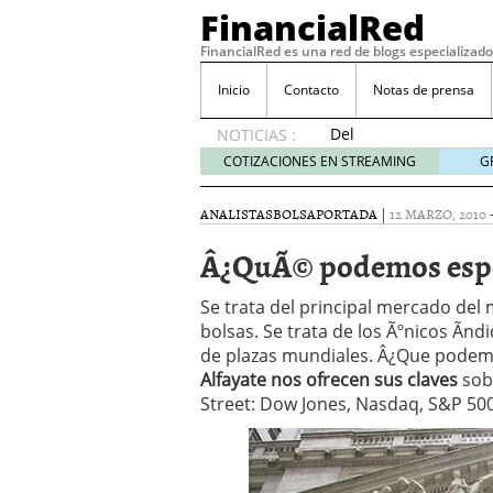
FinancialRed
FinancialRed es una red de blogs especializado
Inicio
Contacto
Notas de prensa
Del
NOTICIAS :
depósito
COTIZACIONES EN STREAMING
G
a la
diversificación:
ANALISTAS
BOLSA
PORTADA
|
12 MARZO, 2010
cómo
está
Â¿QuÃ© podemos esper
cambiando
la
Se trata del principal mercado del
gestión
bolsas. Se trata de los Ãºnicos Ã­n
del
de plazas mundiales. Â¿Que podem
ahorro
en
Alfayate nos ofrecen sus claves
sob
España
Street: Dow Jones, Nasdaq, S&P 500
05/08/2026
Seguros de convenio en
descubren cuando ya e
ReseÃ±a de SIFX: Lo Qu