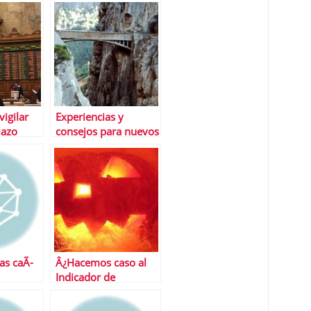
espaÃ±ola
vigilar
Experiencias y
lazo
consejos para nuevos
#inversores en
#bolsa
as caÃ­
Â¿Hacemos caso al
Indicador de
Halloween y
compramos?