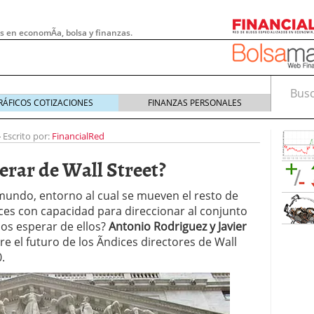
s en economÃ­a, bolsa y finanzas.
Busca
RÁFICOS COTIZACIONES
FINANZAS PERSONALES
-
Escrito por:
FinancialRed
ar de Wall Street?
 mundo, entorno al cual se mueven el resto de
dices con capacidad para direccionar al conjunto
os esperar de ellos?
Antonio Rodriguez y Javier
re el futuro de los Ã­ndices directores de Wall
.
 pymes: la obligación que muchas empresas
s demasiado tarde
20/07/2026
e Deben Saber los Traders Mexicanos Antes de