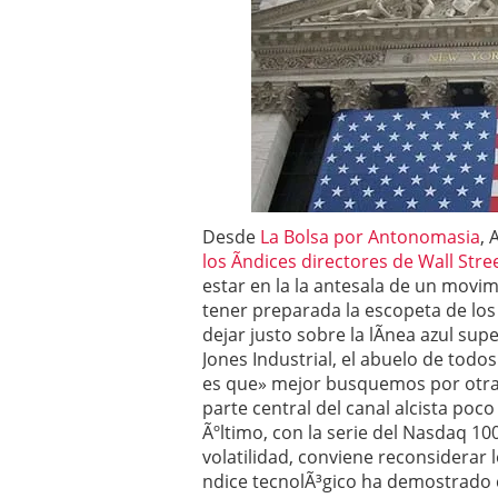
Operar
29/06/2026
Crear empresa online vs
29/05/2026
CÃ³mo afrontar una baj
26/05/2026
Desde
La Bolsa por Antonomasia
, 
los Ã­ndices directores de Wall Stre
estar en la la antesala de un movim
tener preparada la escopeta de los c
dejar justo sobre la lÃ­nea azul sup
Jones Industrial, el abuelo de todo
es que» mejor busquemos por otra 
parte central del canal alcista poc
Ãºltimo, con la serie del Nasdaq 10
volatilidad, conviene reconsiderar l
ndice tecnolÃ³gico ha demostrado 