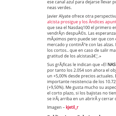
ese canal azul para dejarse llevar p
neas verdes.
Javier Alyate ofrece otra perspecti
alcista prosigue y los Ã­ndices apun
que sea el Nasdaq100 el primero en 
vendrÃ¡n despuÃ©s. Las esperanzas
mÃ¡ximos pero puede ser que con el 
mercado y continÃºe con las alzas. 
los cortos.. que en caso de salir m
gratitud de los alcistasâ€¦.»
Sus grÃ¡ficas le indican que «El
NAS
por tanto los 2.054 son ahora el ob
un +5,00% desde precios actuales. 
importante resistencia de los 10.725
(+9,50%). Me gusta mucho su aspect
el corto plazo, si los bajistas no t
se irÃ¡ arriba en un abrirÂ y cerrar 
Imagen –
kjetil_r