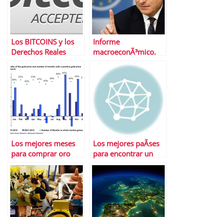
Los BITCOINS y los
Informe
Derechos Reales
macroeconÃ³mico.
Del 3 al 7 de febrero
de 2014
Los mejores meses
Los mejores paÃ­ses
para comprar oro
para encontrar un
empleo a tiempo
completo