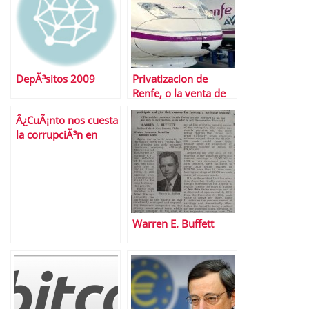
DepÃ³sitos 2009
Privatizacion de
Renfe, o la venta de
las joyas de la abuela
Â¿CuÃ¡nto nos cuesta
la corrupciÃ³n en
EspaÃ±a?
Warren E. Buffett