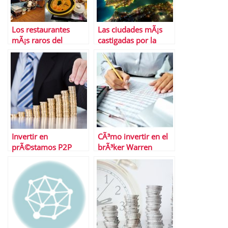
Los restaurantes
Las ciudades mÃ¡s
mÃ¡s raros del
castigadas por la
mundo
crisis
Invertir en
CÃ³mo invertir en el
prÃ©stamos P2P
brÃ³ker Warren
Â¿tendencia para
Bowie and Smith
2022? La tarea