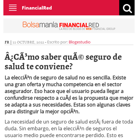
Toggle
FinancialRed
navigation
FR
|
12 OCTUBRE, 2022
-
Escrito por:
Blogestudio
Â¿CÃ³mo saber quÃ© seguro de
salud te conviene?
La elecciÃ³n de seguro de salud no es sencilla. Existe
una gran oferta y mucha competencia en el sector
asegurador. Eso hace que el usuario pueda llegar a
confundirse respecto a cuÃ¡l es la propuesta que mejor
se adapta a sus necesidades. Estas son algunas claves
para distinguir la mejor opciÃ³n.
La necesidad de un seguro de salud estÃ¡ fuera de toda
duda. Sin embargo, en la elecciÃ³n de seguros el
usuario medio puede encontrarse perdido. Esto es