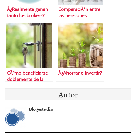
Â¿Realmente ganan
ComparaciÃ³n entre
tanto los brokers?
las pensiones
pÃºblicas y los planes
de pensiones
privados
CÃ³mo beneficiarse
Â¿Ahorrar o invertir?
doblemente de la
contrataciÃ³n de un
Autor
seguro de impago
alquiler
Blogestudio