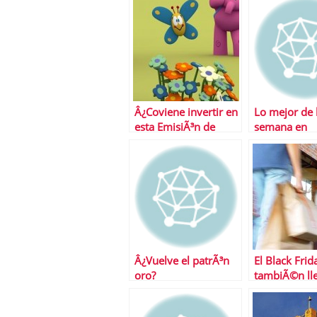
Â¿Coviene invertir en
Lo mejor de 
esta EmisiÃ³n de
semana en
Obligaciones Simples
Financialred
Zinkia?
Â¿Vuelve el patrÃ³n
El Black Frid
oro?
tambiÃ©n ll
EspaÃ±a