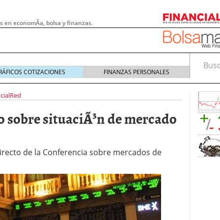
s en economÃ­a, bolsa y finanzas.
Busca
RÁFICOS COTIZACIONES
FINANZAS PERSONALES
cialRed
o sobre situaciÃ³n de mercado
directo de la Conferencia sobre mercados de
 pymes: la obligación que muchas empresas
s demasiado tarde
20/07/2026
e Deben Saber los Traders Mexicanos Antes de