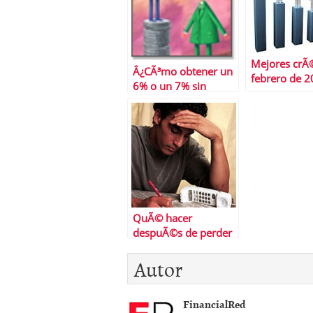
Mejores crÃ
Â¿CÃ³mo obtener un
febrero de 
6% o un 7% sin
riesgo?
QuÃ© hacer
despuÃ©s de perder
el trabajo
Autor
FinancialRed