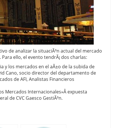
 proceso tradicional: ventajas reales para pymes
a mÃ©dica cuando trabajas por cuenta propia
etivo de analizar la situaciÃ³n actual del mercado
Para ello, el evento tendrÃ¡ dos charlas:
a y los mercados en el aÃ±o de la subida de
vid Cano, socio director del departamento de
cados de AFI, Analistas Financieros
nlos Mercados Internacionales»Â expuesta
neral de CVC Gaesco GestiÃ³n.