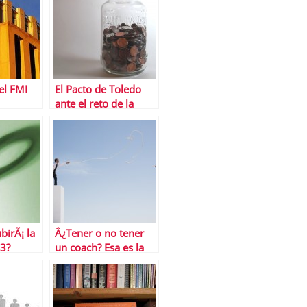
el FMI
El Pacto de Toledo
ante el reto de la
reforma del Sistema
PÃºblico de
Pensiones
birÃ¡ la
Â¿Tener o no tener
13?
un coach? Esa es la
cuestiÃ³n