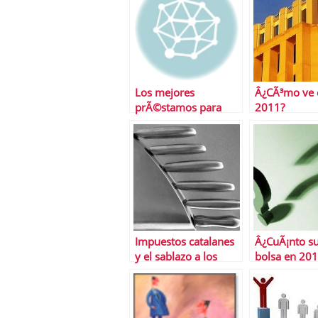
Los mejores
Â¿CÃ³mo ve 
prÃ©stamos para
2011?
Navidad
Impuestos catalanes
Â¿CuÃ¡nto su
y el sablazo a los
bolsa en 20
Presupuestos
espaÃ±oles