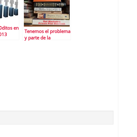
©ditos en
Tenemos el problema
2013
y parte de la
soluciÃ³n delante y
seguimos sin verlo