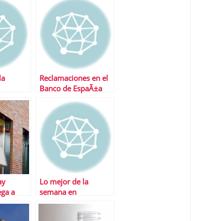
la
Reclamaciones en el
Banco de EspaÃ±a
ay
Lo mejor de la
ega a
semana en
Financialred