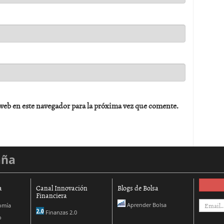
web en este navegador para la próxima vez que comente.
aña
a
Canal Innovación
Blogs de Bolsa
Financiera
Aprender Bolsa
omía
Finanzas 2.0
o