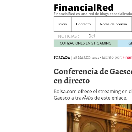
FinancialRed
FinancialRed es una red de blogs especializado
Inicio
Contacto
Notas de prensa
Del
NOTICIAS :
depósito
COTIZACIONES EN STREAMING
G
a la
diversificación:
PORTADA
|
28 MARZO, 2011
-
Escrito por:
Finan
cómo
está
Conferencia de Gaesc
cambiando
en directo
la
gestión
del
Bolsa.com ofrece el streaming en 
ahorro
Gaesco a travÃ©s de este enlace.
en
España
05/08/2026
Seguros de convenio en
descubren cuando ya e
ReseÃ±a de SIFX: Lo Qu