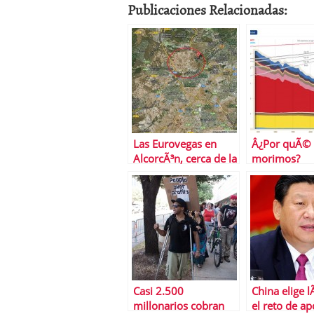
Publicaciones Relacionadas:
Las Eurovegas en
Â¿Por quÃ©
AlcorcÃ³n, cerca de la
morimos?
ciudad financiera del
Santander
Casi 2.500
China elige l
millonarios cobran
el reto de ap