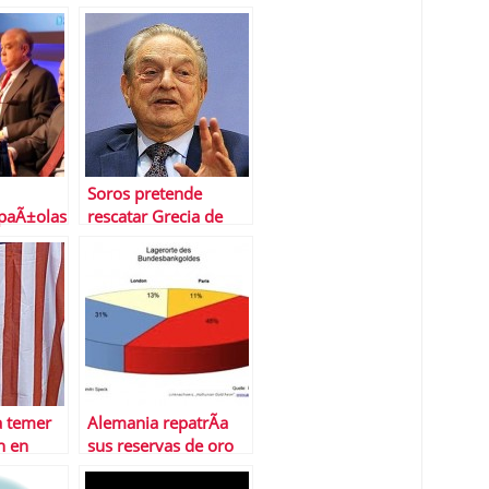
EEUU tras dejar caer
o
a sus bancos
al
Soros pretende
paÃ±olas
rescatar Grecia de
necesidad
una crisis
m
humanitaria
us bolsas
a temer
Alemania repatrÃ­a
n en
sus reservas de oro
asez de