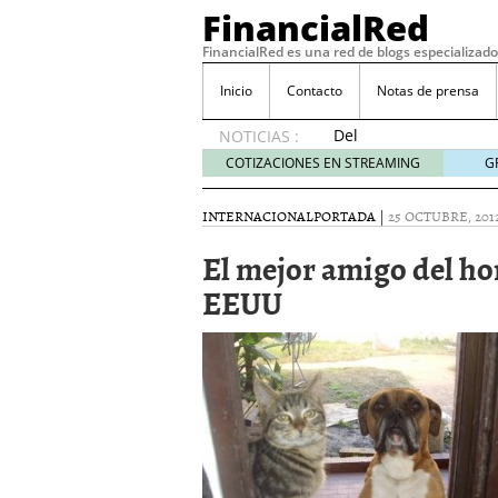
FinancialRed
FinancialRed es una red de blogs especializado
Inicio
Contacto
Notas de prensa
Del
NOTICIAS :
depósito
COTIZACIONES EN STREAMING
G
a la
diversificación:
INTERNACIONAL
PORTADA
|
25 OCTUBRE, 201
cómo
está
El mejor amigo del h
cambiando
EEUU
la
gestión
del
ahorro
en
España
05/08/2026
Seguros de convenio en
descubren cuando ya e
ReseÃ±a de SIFX: Lo Qu