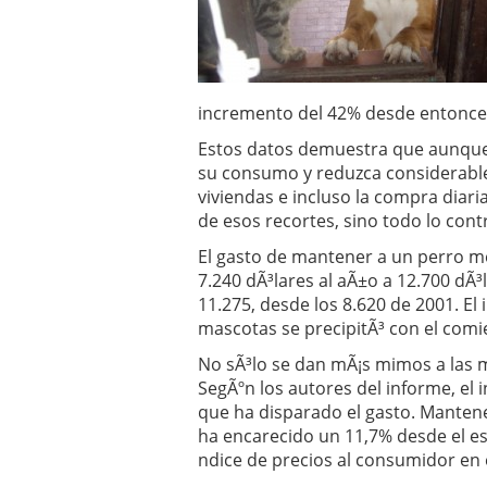
Operar
29/06/2026
Crear empresa online vs
29/05/2026
CÃ³mo afrontar una baj
26/05/2026
incremento del 42% desde entonce
Estos datos demuestra que aunque l
su consumo y reduzca considerabl
viviendas e incluso la compra diari
de esos recortes, sino todo lo cont
El gasto de mantener a un perro m
7.240 dÃ³lares al aÃ±o a 12.700 dÃ³
11.275, desde los 8.620 de 2001. E
mascotas se precipitÃ³ con el comie
No sÃ³lo se dan mÃ¡s mimos a las m
SegÃºn los autores del informe, el 
que ha disparado el gasto. Manten
ha encarecido un 11,7% desde el esta
ndice de precios al consumidor en 