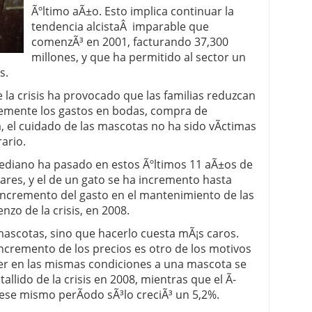
Ãºltimo aÃ±o. Esto implica continuar la
 proceso tradicional: ventajas reales para pymes
tendencia alcistaÂ imparable que
comenzÃ³ en 2001, facturando 37,300
a mÃ©dica cuando trabajas por cuenta propia
millones, y que ha permitido al sector un
s.
a crisis ha provocado que las familias reduzcan
emente los gastos en bodas, compra de
a, el cuidado de las mascotas no ha sido vÃ­ctimas
rario.
ediano ha pasado en estos Ãºltimos 11 aÃ±os de
lares, y el de un gato se ha incremento hasta
l incremento del gasto en el mantenimiento de las
nzo de la crisis, en 2008.
ascotas, sino que hacerlo cuesta mÃ¡s caros.
incremento de los precios es otro de los motivos
er en las mismas condiciones a una mascota se
llido de la crisis en 2008, mientras que el Ã­
ese mismo perÃ­odo sÃ³lo creciÃ³ un 5,2%.