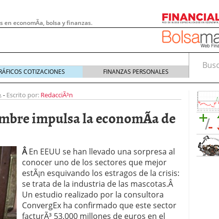
s en economÃ­a, bolsa y finanzas.
Busca
RÁFICOS COTIZACIONES
FINANZAS PERSONALES
2
-
Escrito por:
RedacciÃ³n
ombre impulsa la economÃ­a de
Â
En EEUU se han llevado una sorpresa al
conocer uno de los sectores que mejor
estÃ¡n esquivando los estragos de la crisis:
se trata de la industria de las mascotas.Â
Un estudio realizado por la consultora
 pymes: la obligación que muchas empresas
ConvergEx ha confirmado que este sector
s demasiado tarde
20/07/2026
facturÃ³ 53.000 millones de euros en el
e Deben Saber los Traders Mexicanos Antes de