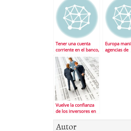
dividendos
Tener una cuenta
Europa mania
corriente en el banco,
agencias de
un servicio cada vez
calificaciÃ³n
mÃ¡s caro en EEUU y
en Europa
Vuelve la confianza
de los inversores en
la zona euro, segÃºn
Autor
el Ã­ndice Sentix