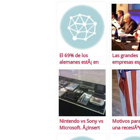
seguro de desempleo
crecimiento
en EEUU
econÃ³mico 
igualdad soci
El 69% de los
Las grandes
alemanes estÃ¡ en
empresas es
contra de la polÃ­tica
destacan la 
de Angela Merkel
de que Lata
desarrolle s
Nintendo vs Sony vs
Motivos par
Microsoft. Â¿Insert
una recesiÃ³
coin?
EEUU: la esc