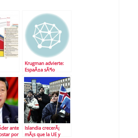
Krugman advierte:
EspaÃ±a sÃ³lo
bajarÃ¡ el desempleo
si sale del euro
Ã­der ante
Islandia crecerÃ¡
ostar por
mÃ¡s que la UE y