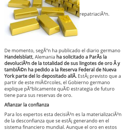
repatriaciÃ³n.
De momento, segÃºn ha publicado el diario germano
Handelsblatt
, Alemania
ha solicitado a ParÃ­s la
devoluciÃ³n de la totalidad de sus lingotes de oro Â y
tambiÃ©n ha pedido a la Reserva Federal de Nueva
York parte del lo depositado allÃ­.
EstÃ¡ previsto que a
partir de este miÃ©rcoles, el Gobierno germano
explique pÃºblicamente quÃ© estrategia de futuro
tiene para sus reservas de oro.
Afianzar la confianza
Para los expertos esta decisiÃ³n es la materializaciÃ³n
de la desconfianza que se estÃ¡ generando en el
sistema financiero mundial. Aunque el oro en estos