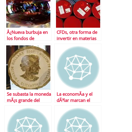
Â¿Nueva burbuja en
CFDs, otra forma de
los fondos de
invertir en materias
materias primas?
primas
Se subasta la moneda
La economÃ­a y el
mÃ¡s grande del
dÃ³lar marcan el
mundo
ritmo en las materias
primas