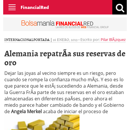
Toggle
FinancialRed
navigation
INTERNACIONAL
PORTADA
|
16 ENERO, 2013
-
Escrito por:
Pilar BlÃ¡zquez
Alemania repatrÃ­a sus reservas de
oro
Dejar las joyas al vecino siempre es un riesgo, pero
cuando se rompe la confianza mucho mÃ¡s. Y eso es lo
que parece que le estÃ¡ sucediendo a Alemania, desde
la Guerra FrÃ­a parte de sus reservas en el oro estaban
almacenadas en diferentes paÃ­ses, pero ahora el
miedo parece haber cambiado de bando y el Gobierno
de
Angela Merkel
acaba de iniciar el proceso de