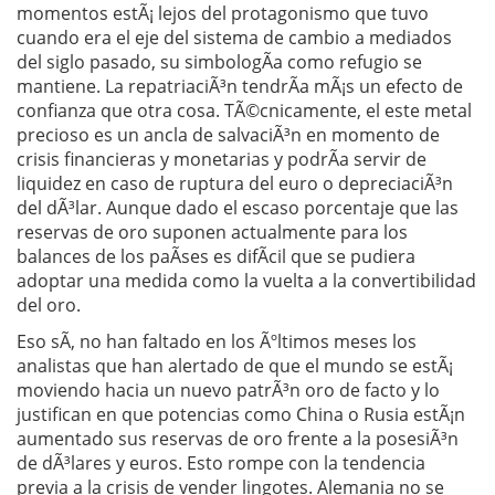
momentos estÃ¡ lejos del protagonismo que tuvo
cuando era el eje del sistema de cambio a mediados
del siglo pasado, su simbologÃ­a como refugio se
mantiene. La repatriaciÃ³n tendrÃ­a mÃ¡s un efecto de
confianza que otra cosa. TÃ©cnicamente, el este metal
precioso es un ancla de salvaciÃ³n en momento de
crisis financieras y monetarias y podrÃ­a servir de
liquidez en caso de ruptura del euro o depreciaciÃ³n
del dÃ³lar. Aunque dado el escaso porcentaje que las
reservas de oro suponen actualmente para los
balances de los paÃ­ses es difÃ­cil que se pudiera
adoptar una medida como la vuelta a la convertibilidad
del oro.
Eso sÃ­, no han faltado en los Ãºltimos meses los
analistas que han alertado de que el mundo se estÃ¡
moviendo hacia un nuevo patrÃ³n oro de facto y lo
justifican en que potencias como China o Rusia estÃ¡n
aumentado sus reservas de oro frente a la posesiÃ³n
de dÃ³lares y euros. Esto rompe con la tendencia
previa a la crisis de vender lingotes. Alemania no se