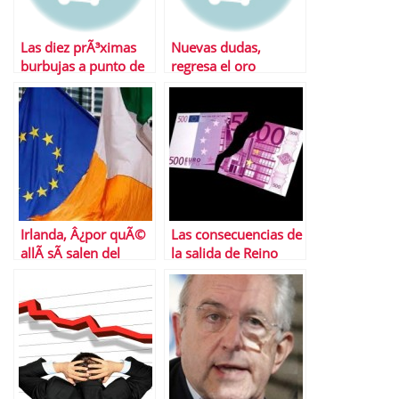
Las diez prÃ³ximas
Nuevas dudas,
burbujas a punto de
regresa el oro
estallar
Irlanda, Â¿por quÃ©
Las consecuencias de
allÃ­ sÃ­ salen del
la salida de Reino
hoyo de la crisis?
Unido de la UniÃ³n
Europea