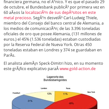
financiera germana, no el Ãºnico. Y es que el pasado 29
de octubre, el Bundesbank publicÃ³ por primera vez en
60 aÃ±os la
localizaciÃ³n de sus depÃ³sitos en este
metal precioso
. SegÃºn desvelÃ³ Carl-Ludwig Thiele,
miembro del Consejo del banco central de Alemania, a
los medios de comunicaciÃ³n; de las 3.396 toneladas
oficiales de oro que posee Alemania, (131 millones de
euros.) el 45% (1.536 toneladas) estaban custodiadas
por la Reserva Federal de Nueva York. Otras 450
toneladas estaban en Londres y 374 se guardaban en
ParÃ­s.
El analista alemÃ¡n Speck-Dimitri hizo, en su momento
este grÃ¡fico explicativo paraÂ
www.gold-action.de