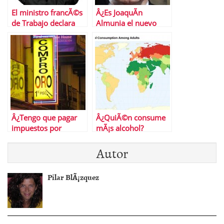
El ministro francÃ©s
Â¿Es JoaquÃ­n
de Trabajo declara
Almunia el nuevo
que su paÃ­s estÃ¡ en
Mario Monti
â€œbancarrotaâ€
espaÃ±ol?
Â¿Tengo que pagar
Â¿QuiÃ©n consume
impuestos por
mÃ¡s alcohol?
vender mis joyas?
Autor
Pilar BlÃ¡zquez