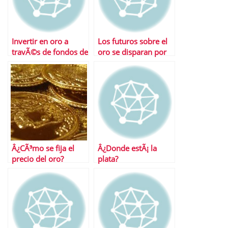
Invertir en oro a
Los futuros sobre el
travÃ©s de fondos de
oro se disparan por
inversiÃ³n
encinam de los 1.500
dÃ³lares
Â¿CÃ³mo se fija el
Â¿Donde estÃ¡ la
precio del oro?
plata?