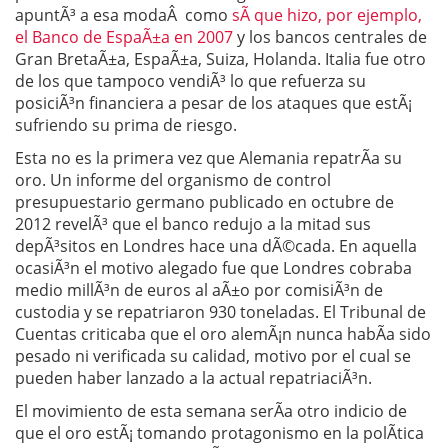
apuntÃ³ a esa modaÂ como
sÃ­ que hizo, por ejemplo,
el Banco de EspaÃ±a en 2007
y los bancos centrales de
Gran BretaÃ±a, EspaÃ±a, Suiza, Holanda. Italia fue otro
de los que tampoco vendiÃ³ lo que refuerza su
posiciÃ³n financiera a pesar de los ataques que estÃ¡
sufriendo su prima de riesgo.
Esta no es la primera vez que Alemania repatrÃ­a su
oro. Un informe del organismo de control
presupuestario germano publicado en octubre de
2012 revelÃ³ que el banco redujo a la mitad sus
depÃ³sitos en Londres hace una dÃ©cada. En aquella
ocasiÃ³n el motivo alegado fue que Londres cobraba
medio millÃ³n de euros al aÃ±o por comisiÃ³n de
custodia y se repatriaron 930 toneladas. El Tribunal de
Cuentas criticaba que el oro alemÃ¡n nunca habÃ­a sido
pesado ni verificada su calidad, motivo por el cual se
pueden haber lanzado a la actual repatriaciÃ³n.
El movimiento de esta semana serÃ­a otro indicio de
que el oro estÃ¡ tomando protagonismo en la polÃ­tica