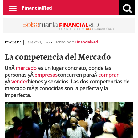
Toggle
FinancialRed
navigation
PORTADA
|
1 MARZO, 2012
-
Escrito por:
FinancialRed
La competencia del Mercado
UnÂ
mercado
es un lugar concreto, donde las
personas yÂ
empresas
concurren paraÂ
comprar
yÂ
vender
bienes y servicios. Las dos competencias de
mercado mÃ¡s conocidas son la perfecta y la
imperfecta.