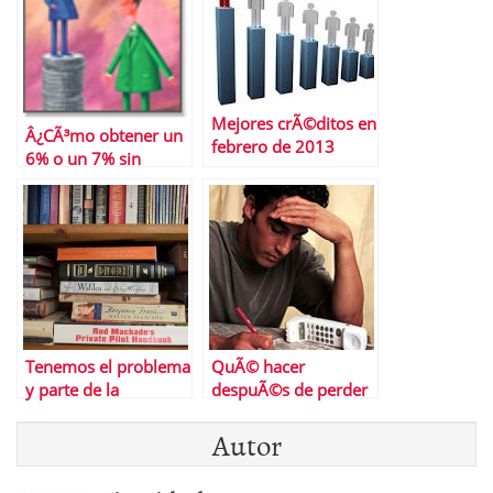
Mejores crÃ©ditos en
Â¿CÃ³mo obtener un
febrero de 2013
6% o un 7% sin
riesgo?
Tenemos el problema
QuÃ© hacer
y parte de la
despuÃ©s de perder
soluciÃ³n delante y
el trabajo
Autor
seguimos sin verlo