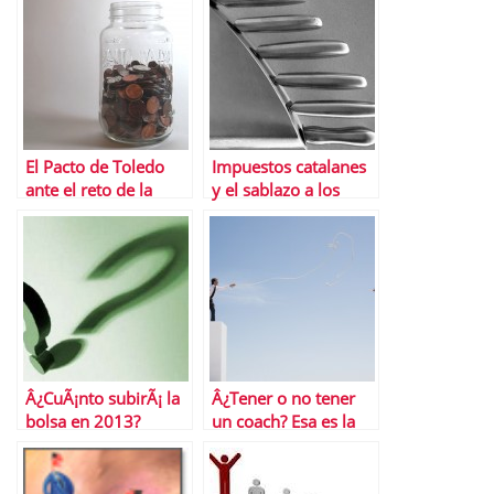
El Pacto de Toledo
Impuestos catalanes
ante el reto de la
y el sablazo a los
reforma del Sistema
Presupuestos
PÃºblico de
espaÃ±oles
Pensiones
Â¿CuÃ¡nto subirÃ¡ la
Â¿Tener o no tener
bolsa en 2013?
un coach? Esa es la
cuestiÃ³n