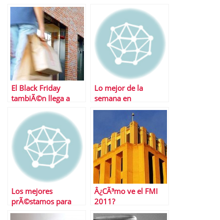
El Black Friday
Lo mejor de la
tambiÃ©n llega a
semana en
EspaÃ±a
Financialred
Los mejores
Â¿CÃ³mo ve el FMI
prÃ©stamos para
2011?
Navidad