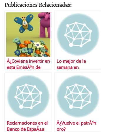
Publicaciones Relacionadas:
Â¿Coviene invertir en
Lo mejor de la
esta EmisiÃ³n de
semana en
Obligaciones Simples
Financialred
Zinkia?
Reclamaciones en el
Â¿Vuelve el patrÃ³n
Banco de EspaÃ±a
oro?