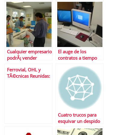
emprendedores
Cualquier empresario
El auge de los
podrÃ¡ vender
contratos a tiempo
medicamentos,
parcial
Ferrovial, OHL y
segÃºn la Ley de
TÃ©cnicas Reunidas:
Servicios
3 valores del Ibex 35
Profesionales
en el punto de mira
Cuatro trucos para
esquivar un despido
inminente