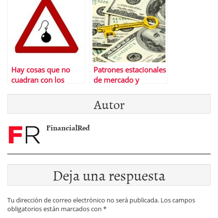
Hay cosas que no
Patrones estacionales
cuadran con los
de mercado y
nuevos mÃ¡ximos en
curiosidades de este
Autor
USA
2013
FinancialRed
Deja una respuesta
Tu dirección de correo electrónico no será publicada.
Los campos
obligatorios están marcados con
*