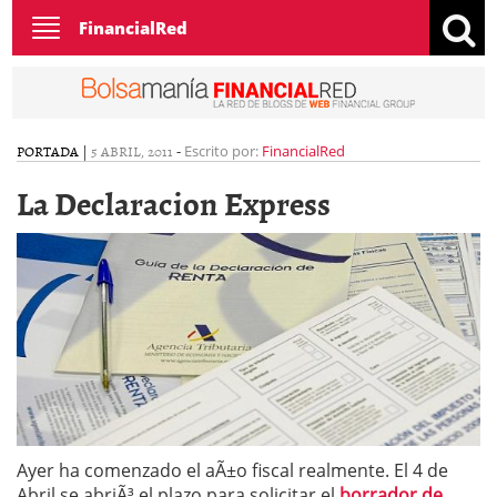
Toggle
FinancialRed
navigation
PORTADA
|
5 ABRIL, 2011
-
Escrito por:
FinancialRed
La Declaracion Express
Ayer ha comenzado el aÃ±o fiscal realmente. El 4 de
Abril se abriÃ³ el plazo para solicitar el
borrador de