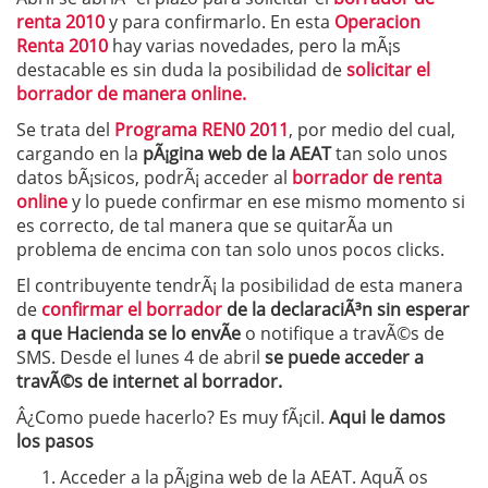
renta 2010
y para confirmarlo. En esta
Operacion
Renta 2010
hay varias novedades, pero la mÃ¡s
destacable es sin duda la posibilidad de
solicitar el
borrador de manera online.
Se trata del
Programa REN0 2011
, por medio del cual,
cargando en la
pÃ¡gina web de la AEAT
tan solo unos
datos bÃ¡sicos, podrÃ¡ acceder al
borrador de renta
online
y lo puede confirmar en ese mismo momento si
es correcto, de tal manera que se quitarÃ­a un
problema de encima con tan solo unos pocos clicks.
El contribuyente tendrÃ¡ la posibilidad de esta manera
de
confirmar el borrador
de la declaraciÃ³n sin esperar
a que Hacienda se lo envÃ­e
o notifique a travÃ©s de
SMS. Desde el lunes 4 de abril
se puede acceder a
travÃ©s de internet al borrador.
Â¿Como puede hacerlo? Es muy fÃ¡cil.
Aqui le damos
los pasos
Acceder a la pÃ¡gina web de la AEAT. AquÃ­ os