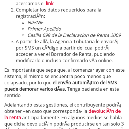
acercamos el
link
Completar los datos requeridos para la
registraciÃ³n:
NIF/NIE
Primer Apellido
Casilla 698 de la Declaracion de Renta 2009
A partir de allÃ­, la Agencia Tributaria le enviarÃ¡
por SMS un cÃ³digo a partir del cual podrÃ¡
acceder a ver el Borrador de Renta, pudiendo
modificarlo o incluso confirmarlo vÃ­a online.
Es importante que sepa que, al comenzar ayer con este
sistema, el mismo se encuentra poco menos que
colapsado, por lo que
el envÃ­o automÃ¡tico del SMS
puede demorar varios dÃ­as.
Tenga paciencia en este
sentido
Adelantando estas gestiones, el contribuyente podrÃ¡
obtener –en caso que corresponda- la
devoluciÃ³n de
la renta
anticipadamente. En algunos medios se habla
que dicha devoluciÃ³n podrÃ­a producirse en tan solo 3