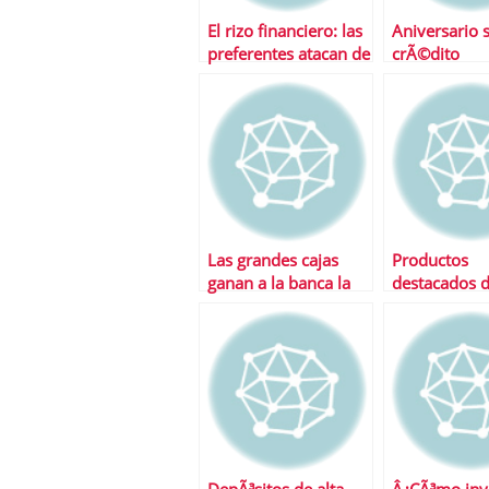
El rizo financiero: las
Aniversario 
preferentes atacan de
crÃ©dito
nuevo
Las grandes cajas
Productos
ganan a la banca la
destacados d
batalla de los fondos
semana
en 2010