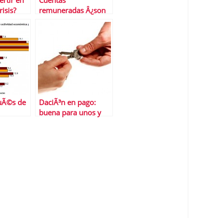
rtir en
Cuentas
isis?
remuneradas Â¿son
rentables?
uÃ©s de
DaciÃ³n en pago:
buena para unos y
res son
mala para otros
crisis?