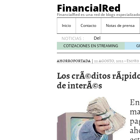
FinancialRed
FinancialRed es una red de blogs especializado
Inicio
Contacto
Notas de prensa
Del
NOTICIAS :
depósito
COTIZACIONES EN STREAMING
G
a la
diversificación:
AHORRO
PORTADA
|
22 AGOSTO, 2012
-
Escrito
cómo
está
Los crÃ©ditos rÃ¡pido
cambiando
de interÃ©s
la
gestión
del
E
n
ahorro
en
ma
España
pa
05/08/2026
Seguros de convenio en
ah
descubren cuando ya e
es
ReseÃ±a de SIFX: Lo Qu