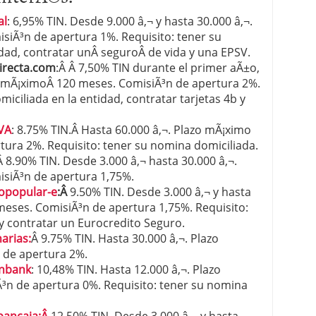
al
: 6,95% TIN. Desde 9.000 â‚¬ y hasta 30.000 â‚¬.
siÃ³n de apertura 1%. Requisito: tener su
dad, contratar unÂ seguroÂ de vida y una EPSV.
irecta.com
:Â Â 7,50% TIN durante el primer aÃ±o,
o mÃ¡ximoÂ 120 meses. ComisiÃ³n de apertura 2%.
iciliada en la entidad, contratar tarjetas 4b y
VA
: 8.75% TIN.Â Hasta 60.000 â‚¬. Plazo mÃ¡ximo
ura 2%. Requisito: tener su nomina domiciliada.
Â 8.90% TIN. Desde 3.000 â‚¬ hasta 30.000 â‚¬.
siÃ³n de apertura 1,75%.
opopular-e
:Â
9.50% TIN. Desde 3.000 â‚¬ y hasta
meses. ComisiÃ³n de apertura 1,75%. Requisito:
y contratar un Eurocredito Seguro.
arias:
Â 9.75% TIN. Hasta 30.000 â‚¬. Plazo
 de apertura 2%.
enbank
: 10,48% TIN. Hasta 12.000 â‚¬. Plazo
n de apertura 0%. Requisito: tener su nomina