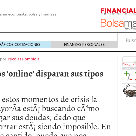
s en economÃ­a, bolsa y finanzas.
Busca
RÁFICOS COTIZACIONES
FINANZAS PERSONALES
 por:
Nicolas Rombiola
s ‘online’ disparan sus tipos
 estos momentos de crisis la
yorÃ­a estÃ¡ buscando cÃ³mo
gar sus deudas, dado que
 pymes: la obligación que muchas empresas
orrar estÃ¡ siendo imposible. En
s demasiado tarde
20/07/2026
te sentido, puede que nos
e Deben Saber los Traders Mexicanos Antes de