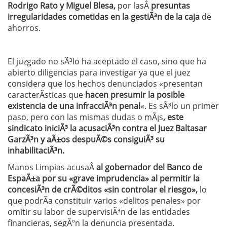
Rodrigo Rato y Miguel Blesa,
por lasÂ
presuntas
irregularidades cometidas en la gestiÃ³n de la caja
de
ahorros.
El juzgado no sÃ³lo ha aceptado el caso, sino que ha
abierto diligencias para investigar ya que el juez
considera que los hechos denunciados «presentan
caracterÃ­sticas que
hacen presumir la posible
existencia de una infracciÃ³n penal
«. Es sÃ³lo un primer
paso, pero con las mismas dudas o mÃ¡s
, este
sindicato iniciÃ³ la acusaciÃ³n contra el Juez Baltasar
GarzÃ³n y aÃ±os despuÃ©s consiguiÃ³ su
inhabilitaciÃ³n.
Manos Limpias acusaÂ
al gobernador del Banco de
EspaÃ±a por su «grave imprudencia»
al permitir la
concesiÃ³n de crÃ©ditos «sin controlar el riesgo»,
lo
que podrÃ­a constituir varios «delitos penales» por
omitir su labor de supervisiÃ³n de las entidades
financieras, segÃºn la denuncia presentada.