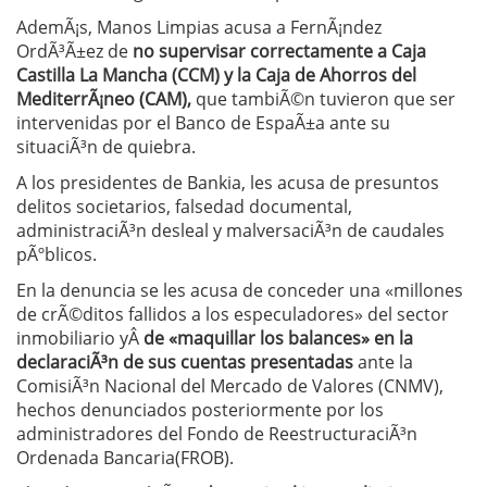
AdemÃ¡s, Manos Limpias acusa a FernÃ¡ndez
OrdÃ³Ã±ez de
no supervisar correctamente a Caja
Castilla La Mancha (CCM) y la Caja de Ahorros del
MediterrÃ¡neo (CAM),
que tambiÃ©n tuvieron que ser
intervenidas por el Banco de EspaÃ±a ante su
situaciÃ³n de quiebra.
A los presidentes de Bankia, les acusa de presuntos
delitos societarios, falsedad documental,
administraciÃ³n desleal y malversaciÃ³n de caudales
pÃºblicos.
En la denuncia se les acusa de conceder una «millones
de crÃ©ditos fallidos a los especuladores» del sector
inmobiliario yÂ
de «maquillar los balances» en la
declaraciÃ³n de sus cuentas presentadas
ante la
ComisiÃ³n Nacional del Mercado de Valores (CNMV),
hechos denunciados posteriormente por los
administradores del Fondo de ReestructuraciÃ³n
Ordenada Bancaria(FROB).