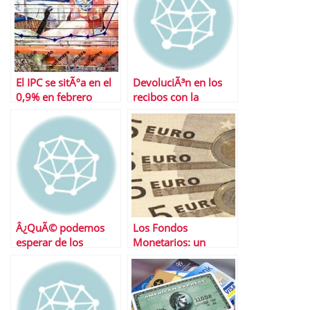
El IPC se sitÃºa en el
DevoluciÃ³n en los
0,9% en febrero
recibos con la
nÃ³mina
Â¿QuÃ© podemos
Los Fondos
esperar de los
Monetarios: un
mercados esta
negocio solo para la
semana?
gestora