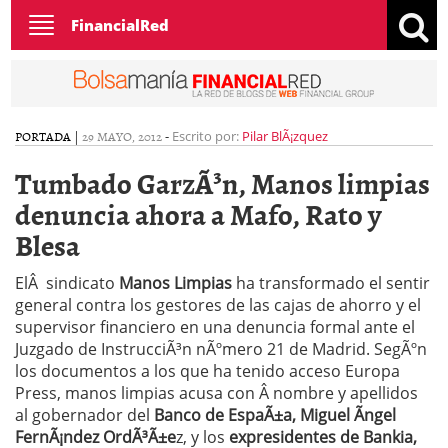
Toggle
FinancialRed
navigation
PORTADA
|
29 MAYO, 2012
-
Escrito por:
Pilar BlÃ¡zquez
Tumbado GarzÃ³n, Manos limpias
denuncia ahora a Mafo, Rato y
Blesa
ElÂ sindicato
Manos Limpias
ha transformado el sentir
general contra los gestores de las cajas de ahorro y el
supervisor financiero en una denuncia formal ante el
Juzgado de InstrucciÃ³n nÃºmero 21 de Madrid. SegÃºn
los documentos a los que ha tenido acceso Europa
Press, manos limpias acusa con Â nombre y apellidos
al gobernador del
Banco de EspaÃ±a, Miguel Ãngel
FernÃ¡ndez OrdÃ³Ã±e
z, y los
expresidentes de Bankia,