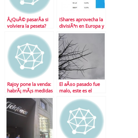
Â¿QuÃ© pasarÃ­a si
iShares aprovecha la
volviera la peseta?
divisiÃ³n en Europa y
lanza ETFS sobre
bonos soberanos
Rajoy pone la venda:
El aÃ±o pasado fue
habrÃ¡ mÃ¡s medidas
malo, este es el
de recortes
remate, el siguiente
el gran remate