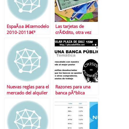
EspaÃ±a â€œmodelo
Las tarjetas de
2010-2011â€³
crÃ©dito, otra vez
mÃ¡s caras
Nuevas reglas para el
Razones para una
mercado del alquiler
banca pÃºblica