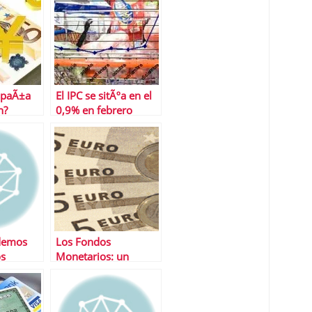
spaÃ±a
El IPC se sitÃºa en el
n?
0,9% en febrero
demos
Los Fondos
os
Monetarios: un
ta
negocio solo para la
gestora