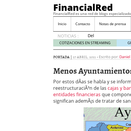
FinancialRed
FinancialRed es una red de blogs especializado
Inicio
Contacto
Notas de prensa
Del
NOTICIAS :
depósito
COTIZACIONES EN STREAMING
G
a la
diversificación:
PORTADA
|
27 ABRIL, 2011
-
Escrito por:
Daniel
cómo
está
Menos Ayuntamientos
cambiando
la
Por estos dÃ­as se habla y se infor
gestión
reestructuraciÃ³n de las
cajas y ba
del
entidades financieras
ahorro
que componen 
en
significan ademÃ¡s de tratar de san
España
05/08/2026
Seguros de convenio en
descubren cuando ya e
ReseÃ±a de SIFX: Lo Qu