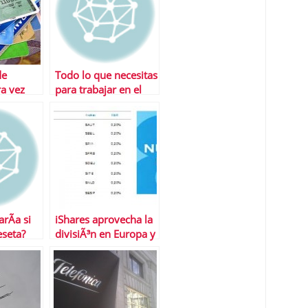
de
Todo lo que necesitas
ra vez
para trabajar en el
extranjero
rÃ­a si
iShares aprovecha la
eseta?
divisiÃ³n en Europa y
lanza ETFS sobre
bonos soberanos