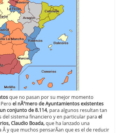
 proceso tradicional: ventajas reales para pymes
a mÃ©dica cuando trabajas por cuenta propia
ntos
que no pasan por su mejor momento
. Pero
el nÃºmero de Ayuntamientos existentes
un conjunto de 8.114
, para algunos resultan tan
 del sistema financiero y en particular para
el
rios, Claudio Boada,
que ha lanzado una
Â y que muchos pensarÃ­an que es el de reducir