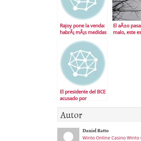
Rajoy pone la venda:
El aÃ±o pasa
habrÃ¡ mÃ¡s medidas
malo, este es
de recortes
remate, el si
el gran rema
El presidente del BCE
acusado por
pertenecer a un
Autor
lobby de banqueros
Daniel Ratto
Winto Online Casino
Winto 