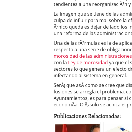
tendientes a una reorganizaciÃ³n y
La imagen que se tiene de las admini
culpa de influir para mal sobre la e
Ãºnico queda es dejar de lado los 
una reforma de las administracione
Una de las fÃ³rmulas es la de apl
respecto a una serie de obligacione
morosidad de las administraciones 
con la
Ley de morosidad
ya que el 
sectores lo que genera un efecto 
infectando al sistema en general.
SerÃ¡ que asÃ­ como se cree que di
fusiones se arregla el problema, c
Ayuntamientos, es para pensar si
economÃ­a. O Â¿solo se achica el 
Publicaciones Relacionadas: