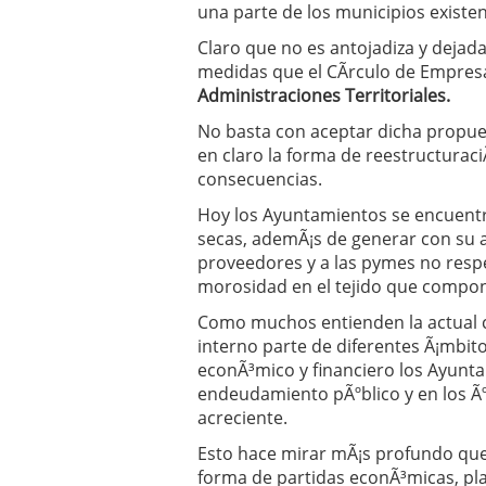
una parte de los municipios existen
Claro que no es antojadiza y dejada
medidas que el CÃ­rculo de Empres
Administraciones Territoriales.
No basta con aceptar dicha propue
en claro la forma de reestructuraci
consecuencias.
Hoy los Ayuntamientos se encuent
secas, ademÃ¡s de generar con su ac
proveedores y a las pymes no res
morosidad en el tejido que compon
Como muchos entienden la actual cri
interno parte de diferentes Ã¡mbito
econÃ³mico y financiero los Ayunt
endeudamiento pÃºblico y en los Ã
acreciente.
Esto hace mirar mÃ¡s profundo que
forma de partidas econÃ³micas, pla