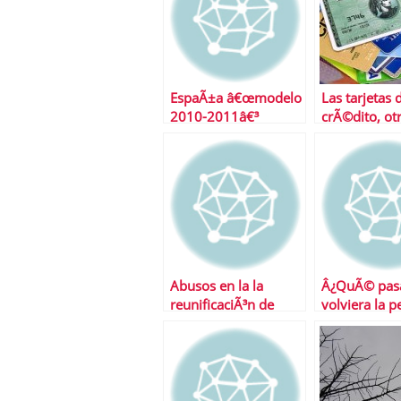
EspaÃ±a â€œmodelo
Las tarjetas 
2010-2011â€³
crÃ©dito, ot
mÃ¡s caras
Abusos en la la
Â¿QuÃ© pasa
reunificaciÃ³n de
volviera la p
deudas