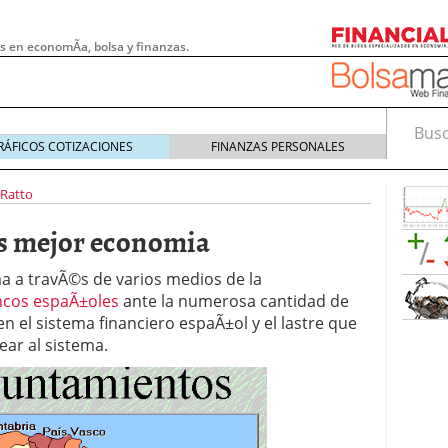
s en economÃ­a, bolsa y finanzas.
Busca
RÁFICOS COTIZACIONES
FINANZAS PERSONALES
 Ratto
 mejor economia
ma a travÃ©s de varios medios de la
ncos espaÃ±oles
ante la numerosa cantidad de
el sistema financiero espaÃ±ol y el lastre que
ear al sistema.
 pymes: la obligación que muchas empresas
s demasiado tarde
20/07/2026
e Deben Saber los Traders Mexicanos Antes de