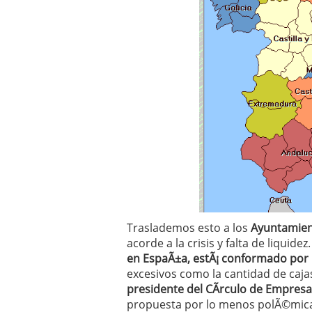
Operar
29/06/2026
Crear empresa online vs
29/05/2026
CÃ³mo afrontar una baj
26/05/2026
Traslademos esto a los
Ayuntamie
acorde a la crisis y falta de liquidez
en EspaÃ±a, estÃ¡ conformado por 
excesivos como la cantidad de cajas
presidente del CÃ­rculo de Empresa
propuesta por lo menos polÃ©mica 