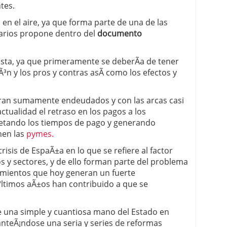
tes.
 en el aire, ya que forma parte de una de las
arios propone dentro del
documento
sta, ya que primeramente se deberÃ­a de tener
Ã³n y los pros y contras asÃ­ como los efectos y
ran sumamente endeudados y con las arcas casi
tualidad el retraso en los pagos a los
petando los tiempos de pago y generando
en las
pymes.
sis de EspaÃ±a en lo que se refiere al factor
s y sectores, y de ello forman parte del problema
amientos que hoy generan un fuerte
ºltimos aÃ±os han contribuido a que se
 una simple y cuantiosa mano del Estado en
nteÃ¡ndose una seria y series de reformas