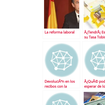
La reforma laboral
Â¿TendrÃ¡ E
su Tasa Tobi
DevoluciÃ³n en los
Â¿QuÃ© po
recibos con la
esperar de l
nÃ³mina
mercados es
semana?