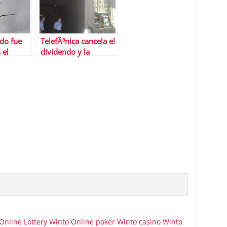
do fue
TelefÃ³nica cancela el
 el
dividendo y la
guiente
recompra de
te
acciones
Online Lottery
Winto Online poker
Winto casino
Winto