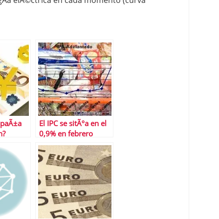
Ã­a elÃ©ctrica en cada momento (curva
spaÃ±a
El IPC se sitÃºa en el
n?
0,9% en febrero