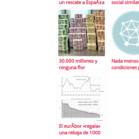
un rescate a EspaÃ±a
social similar
Bolsa.com, 
en opentale
30.000 millones y
Nada menos
ninguna flor
condiciones 
recibir el res
bancario
El eurÃ­bor «regala»
una rebaja de 1000