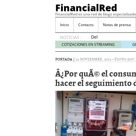
FinancialRed
FinancialRed es una red de blogs especializado
Inicio
Contacto
Notas de prensa
Del
NOTICIAS :
depósito
COTIZACIONES EN STREAMING
G
a la
diversificación:
PORTADA
|
14 NOVIEMBRE, 2012
-
Escrito por:
cómo
está
Â¿Por quÃ© el consum
cambiando
hacer el seguimiento d
la
gestión
del
ahorro
en
España
05/08/2026
Seguros de convenio en
descubren cuando ya e
ReseÃ±a de SIFX: Lo Qu