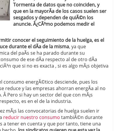
Tormenta de datos que no coinciden, y
 proceso tradicional: ventajas reales para pymes
que en la mayorÃ­a de los casos suelen ser
sesgados y dependen de quiÃ©n los
a mÃ©dica cuando trabajas por cuenta propia
anuncie. Â¿CÃ³mo podemos medir el
mitir conocer el seguimiento de la huelga, es el
ce durante el dÃ­a de la misma
, ya que
mica del paÃ­s se ha parado durante su
onsumo de ese dÃ­a respecto al de otro dÃ­a
Ã³n que si no es exacta , si es algo mÃ¡s objetiva
 el consumo energÃ©tico desciende, pues los
se reduce y las empresas ahorran energÃ­a al no
a. Â Pero si hay un sector del que con mÃ¡s
especto, es en el de la industria.
ez mÃ¡s las convocatorias de huelga suelen ir
 a
reducir nuestro consumo
tambiÃ©n durante
 a tener en cuenta y que por tanto, tiene una
De hecho,
los sindicatos quieren que esta vez la