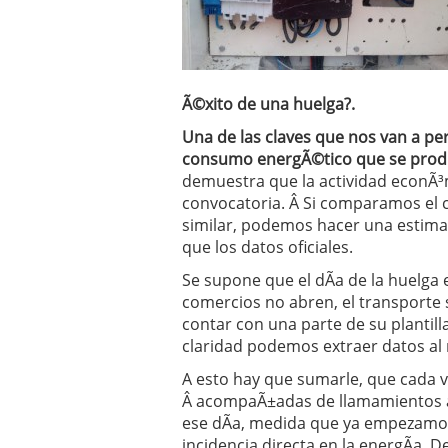
Operar
29/06/2026
Crear empresa online vs
29/05/2026
CÃ³mo afrontar una baj
26/05/2026
Ã©xito de una huelga?.
Una de las claves que nos van a per
consumo energÃ©tico que se produ
demuestra que la actividad econÃ³
convocatoria. Â Si comparamos el c
similar, podemos hacer una estimaci
que los datos oficiales.
Se supone que el dÃ­a de la huelga
comercios no abren, el transporte 
contar con una parte de su plantill
claridad podemos extraer datos al r
A esto hay que sumarle, que cada v
Â acompaÃ±adas de llamamientos
ese dÃ­a, medida que ya empezamos
incidencia directa en la energÃ­a. 