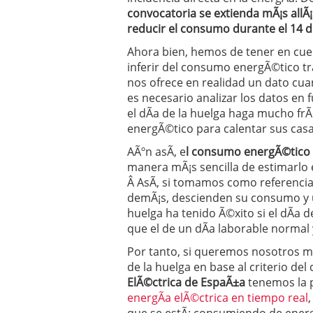
convocatoria se extienda mÃ¡s allÃ¡
reducir el consumo durante el 14 
Ahora bien, hemos de tener en cue
inferir del consumo energÃ©tico t
nos ofrece en realidad un dato cua
es necesario analizar los datos en
el dÃ­a de la huelga haga mucho fr
energÃ©tico para calentar sus casa
AÃºn asÃ­, e
l consumo energÃ©tico e
manera mÃ¡s sencilla de estimarlo 
Â AsÃ­, si tomamos como referencia 
demÃ¡s, descienden su consumo y u
huelga ha tenido Ã©xito si el dÃ­a
que el de un dÃ­a laborable norma
Por tanto, si queremos nosotros m
de la huelga en base al criterio d
ElÃ©ctrica de EspaÃ±a
tenemos la p
energÃ­a elÃ©ctrica en tiempo real