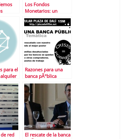
demos
Los Fondos
os
Monetarios: un
ta
negocio solo para la
gestora
s para el
Razones para una
alquiler
banca pÃºblica
 de red
El rescate de la banca