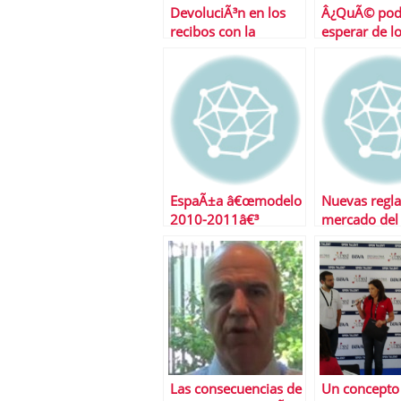
DevoluciÃ³n en los
Â¿QuÃ© po
recibos con la
esperar de l
nÃ³mina
mercados es
semana?
EspaÃ±a â€œmodelo
Nuevas regla
2010-2011â€³
mercado del 
Las consecuencias de
Un concepto