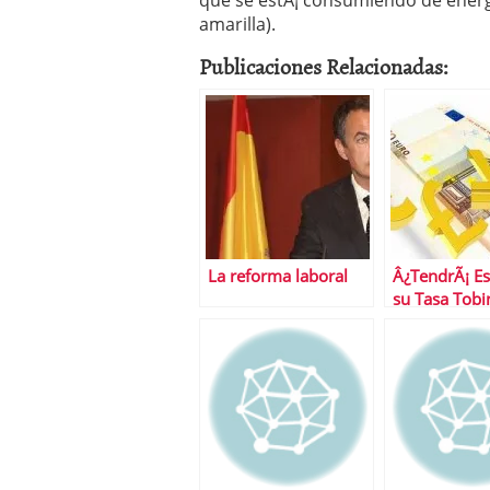
que se estÃ¡ consumiendo de energ
amarilla).
Publicaciones Relacionadas:
La reforma laboral
Â¿TendrÃ¡ E
su Tasa Tobi