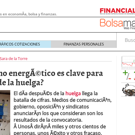
s en economÃ­a, bolsa y finanzas.
Busca
RÁFICOS COTIZACIONES
FINANZAS PERSONALES
Sara de la Torre
o energÃ©tico es clave para
e la huelga?
El dÃ­a despuÃ©s de la
huelga
llega la
batalla de cifras. Medios de comunicaciÃ³n,
gobierno, oposiciÃ³n y sindicatos
anunciarÃ¡n los que consideran son los
resultados de la convocatoria.
 pymes: la obligación que muchas empresas
Â UnosÂ dirÃ¡nÂ miles y otros cientos de
s demasiado tarde
20/07/2026
personas, unos Ã©xito y otros fracaso.
e Deben Saber los Traders Mexicanos Antes de