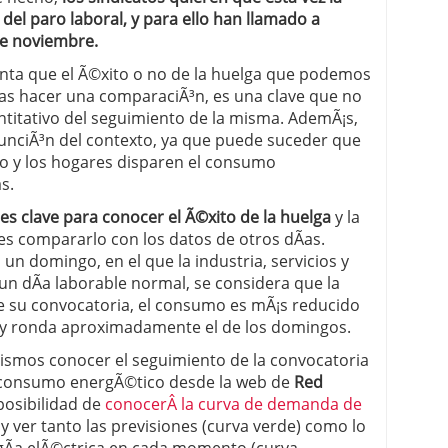
 del paro laboral, y para ello han llamado a
de noviembre.
nta que el Ã©xito o no de la huelga que podemos
ras hacer una comparaciÃ³n, es una clave que no
ntitativo del seguimiento de la misma. AdemÃ¡s,
 funciÃ³n del contexto, ya que puede suceder que
Ã­o y los hogares disparen el consumo
s.
s clave para conocer el Ã©xito de la huelga
y la
es compararlo con los datos de otros dÃ­as.
un domingo, en el que la industria, servicios y
n dÃ­a laborable normal, se considera que la
 de su convocatoria, el consumo es mÃ¡s reducido
l y ronda aproximadamente el de los domingos.
ismos conocer el seguimiento de la convocatoria
el consumo energÃ©tico desde la web de
Red
osibilidad de
conocerÂ la curva de demanda de
, y ver tanto las previsiones (curva verde) como lo