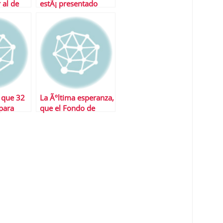
 al de
estÃ¡ presentado
premiado
pero sin definir
nd
 que 32
La Ãºltima esperanza,
para
que el Fondo de
cate
Rescate sea un banco