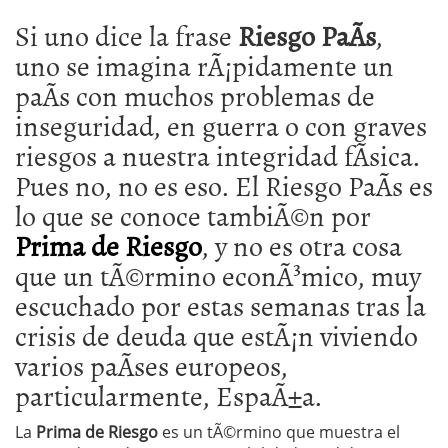
Si uno dice la frase
Riesgo PaÃ­s
,
uno se imagina rÃ¡pidamente un
paÃ­s con muchos problemas de
inseguridad, en guerra o con graves
riesgos a nuestra integridad fÃ­sica.
Pues no, no es eso. El Riesgo PaÃ­s es
lo que se conoce tambiÃ©n por
Prima de Riesgo
, y no es otra cosa
que un tÃ©rmino econÃ³mico, muy
escuchado por estas semanas tras la
crisis de deuda que estÃ¡n viviendo
varios paÃ­ses europeos,
particularmente, EspaÃ±a.
La
Prima de Riesgo
es un tÃ©rmino que muestra el