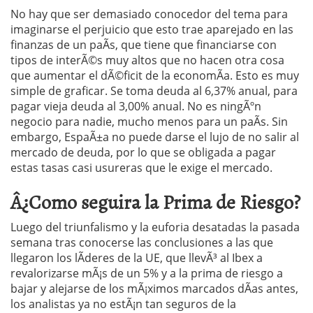
No hay que ser demasiado conocedor del tema para
imaginarse el perjuicio que esto trae aparejado en las
finanzas de un paÃ­s, que tiene que financiarse con
tipos de interÃ©s muy altos que no hacen otra cosa
que aumentar el dÃ©ficit de la economÃ­a. Esto es muy
simple de graficar. Se toma deuda al 6,37% anual, para
pagar vieja deuda al 3,00% anual. No es ningÃºn
negocio para nadie, mucho menos para un paÃ­s. Sin
embargo, EspaÃ±a no puede darse el lujo de no salir al
mercado de deuda, por lo que se obligada a pagar
estas tasas casi usureras que le exige el mercado.
Â¿Como seguira la Prima de Riesgo?
Luego del triunfalismo y la euforia desatadas la pasada
semana tras conocerse las conclusiones a las que
llegaron los lÃ­deres de la UE, que llevÃ³ al Ibex a
revalorizarse mÃ¡s de un 5% y a la prima de riesgo a
bajar y alejarse de los mÃ¡ximos marcados dÃ­as antes,
los analistas ya no estÃ¡n tan seguros de la