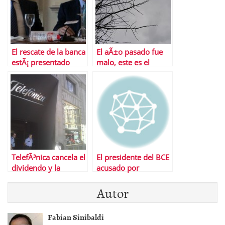
El rescate de la banca
El aÃ±o pasado fue
estÃ¡ presentado
malo, este es el
pero sin definir
remate, el siguiente
el gran remate
TelefÃ³nica cancela el
El presidente del BCE
dividendo y la
acusado por
recompra de
pertenecer a un
Autor
acciones
lobby de banqueros
Fabian Sinibaldi