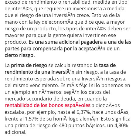
exceso de rendimiento o rentabilidad, medida en tipo
de interÃ©s, que requiere un inversionista a medida
que el riesgo de una inversiÃ³n crece. Esto va de la
mano con la ley de economÃ­a que dice que, a mayor
riesgo de un producto, los tipos de interÃ©s deben ser
mayores para que la gente quiera invertir en ese
producto.
Es una suma adicional pagadera a una de las
partes para compensarla por la aceptaciÃ³n de un
cierto riesgo.
La
prima de riesgo
se calcula restando la
tasa de
rendimiento de una InversiÃ³n
sin riesgo, a la tasa de
rendimiento esperada sobre una InversiÃ³n riesgosa,
del mismo vencimiento. Es mÃ¡s fÃ¡cil si lo ponemos en
un ejemplo en nÃºmeros: segÃºn los datos del
mercado secundario de deuda, en cuando la
rentabilidad de los bonos espaÃ±oles
a diez aÃ±os
escalaba, por ejemplo, hasta el 6,37%, hace unos dÃ­as,
frente al 1,57% de su homÃ³logo alemÃ¡n. Esto significa
una prima de riesgo de 480 puntos bÃ¡sicos, un 4,80%
adicional.