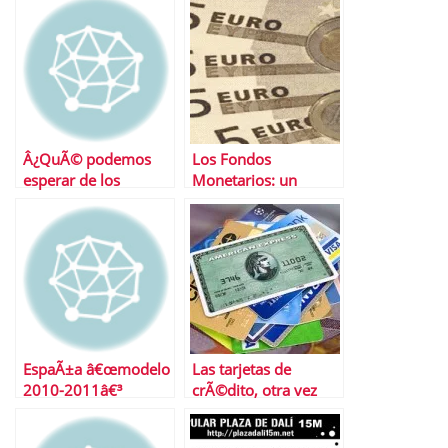
Â¿QuÃ© podemos
Los Fondos
esperar de los
Monetarios: un
mercados esta
negocio solo para la
semana?
gestora
EspaÃ±a â€œmodelo
Las tarjetas de
2010-2011â€³
crÃ©dito, otra vez
mÃ¡s caras