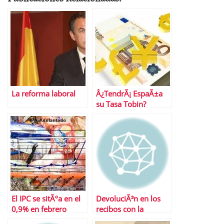
La reforma laboral
Â¿TendrÃ¡ EspaÃ±a
su Tasa Tobin?
El IPC se sitÃºa en el
DevoluciÃ³n en los
0,9% en febrero
recibos con la
nÃ³mina