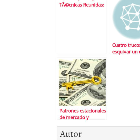
TÃ©cnicas Reunidas:
Servicios
3 valores del Ibex 35
Profesionale
en el punto de mira
Cuatro truco
esquivar un 
inminente
Patrones estacionales
de mercado y
curiosidades de este
Autor
2013