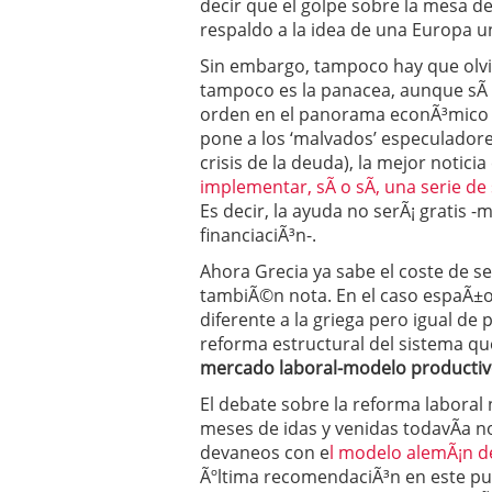
decir que el golpe sobre la mesa 
Operar
29/06/2026
respaldo a la idea de una Europa u
Crear empresa online vs
29/05/2026
Sin embargo, tampoco hay que olvi
CÃ³mo afrontar una baj
tampoco es la panacea, aunque sÃ­ 
26/05/2026
orden en el panorama econÃ³mico de
pone a los ‘malvados’ especuladores
crisis de la deuda), la mejor notic
implementar, sÃ­ o sÃ­, una serie d
Es decir, la ayuda no serÃ¡ gratis 
financiaciÃ³n-.
Ahora Grecia ya sabe el coste de s
tambiÃ©n nota. En el caso espaÃ±o
diferente a la griega pero igual de
reforma estructural del sistema qu
mercado laboral-modelo productivo
El debate sobre la reforma laboral
meses de idas y venidas todavÃ­a n
devaneos con e
l modelo alemÃ¡n d
Ãºltima recomendaciÃ³n en este pu