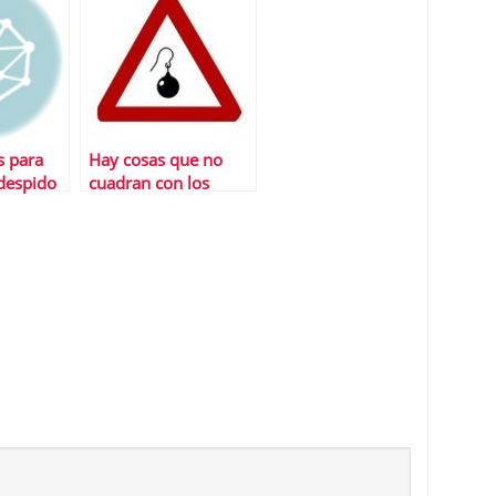
s
s para
Hay cosas que no
despido
cuadran con los
nuevos mÃ¡ximos en
USA