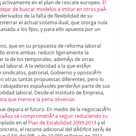
Ã¡ activamente en el plan de rescate europeo.
El
dejar de buscar modelos a imitar en otros paÃ­
erivados de la falta de flexibilidad de su
esterrar el actual sistema dual, que otorga nula
siada a los fijos, y para ello apuesta por un
erno, que en su propuesta de reforma laboral
llo entre ambas: reducir ligeramente la
ar la de los temporales, ademÃ¡s de otras
ad laboral. A la velocidad a la que estÃ¡n
sindicatos, patronal, Gobierno y oposiciÃ³n
 otras tantas propuestas diferentes, pero lo
 trabajadores espaÃ±oles perderÃ¡n parte de sus
bilidad laboral. Desde el Instituto de Empresa,
sta que merece la pena observar.
que depara el futuro. En medio de la negociaciÃ³n
paÃ±a se comprometiÃ³ a seguir reduciendo su
mplado en el
Plan de Estabilidad 2009-2013
y el
concreto, el recorte adicional del dÃ©ficit serÃ¡ de