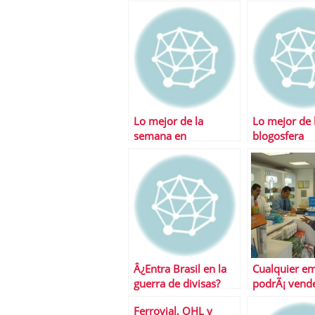
espaÃ±oles en 2011
Borsadiner
Lo mejor de la
Lo mejor de 
semana en
blogosfera
Financialred
Â¿Entra Brasil en la
Cualquier e
guerra de divisas?
podrÃ¡ vend
medicament
Ferrovial, OHL y
segÃºn la Le