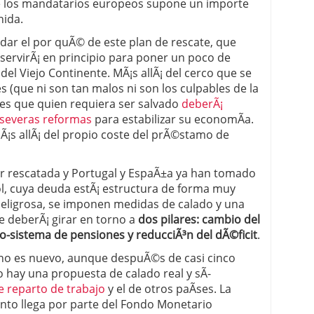
de los mandatarios europeos supone un importe
nida.
 proceso tradicional: ventajas reales para pymes
dar el por quÃ© de este plan de rescate, que
a mÃ©dica cuando trabajas por cuenta propia
servirÃ¡ en principio para poner un poco de
l Viejo Continente. MÃ¡s allÃ¡ del cerco que se
 (que ni son tan malos ni son los culpables de la
ia es que quien requiera ser salvado
deberÃ¡
e severas reformas
para estabilizar su economÃ­a.
-mÃ¡s allÃ¡ del propio coste del prÃ©stamo de
er rescatada y Portugal y EspaÃ±a ya han tomado
l, cuya deuda estÃ¡ estructura de forma muy
 peligrosa, se imponen medidas de calado y una
e deberÃ¡ girar en torno a
dos pilares: cambio del
-sistema de pensiones y reducciÃ³n del dÃ©ficit
.
 no es nuevo, aunque despuÃ©s de casi cinco
o hay una propuesta de calado real y sÃ­
e reparto de trabajo
y el de otros paÃ­ses. La
nto llega por parte del Fondo Monetario