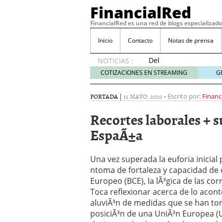
FinancialRed
FinancialRed es una red de blogs especializado
Inicio
Contacto
Notas de prensa
Del
NOTICIAS :
depósito
COTIZACIONES EN STREAMING
G
a la
diversificación:
PORTADA
|
11 MAYO, 2010
-
Escrito por:
Financ
cómo
está
Recortes laborales + 
cambiando
EspaÃ±a
la
gestión
del
Una vez superada la euforia inicial
ahorro
ntoma de fortaleza y capacidad de 
en
España
Europeo (BCE), la lÃ³gica de las co
05/08/2026
Toca reflexionar acerca de lo acont
Seguros de convenio en
aluviÃ³n de medidas que se han tom
descubren cuando ya e
posiciÃ³n de una UniÃ³n Europea (
ReseÃ±a de SIFX: Lo Qu