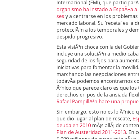
Internacional (FMI), que participar
organismo ha instado a EspaÃ±a a 
ses
y a centrarse en los problemas d
mercado laboral. Su ‘receta’ es la d
protecciÃ³n a los temporales y dema
despido progresivo.
Esta visiÃ³n choca con la del Gobi
incluye una soluciÃ³n a medio caba
seguridad de los fijos para aument
iniciativas para fomentar la movilid
marchando las negociaciones entre 
todavÃ­a podemos encontrarnos con
Ãºnico que parece claro es que los
derechos en pos de la ansiada flexi
Rafael PampillÃ³n hace una propue
Sin embargo, esto no es lo Ãºnico 
que dio lugar al plan de rescate,
Es
deuda en 2010
mÃ¡s allÃ¡ de conte
Plan de Austeridad 2011-2013
. En 