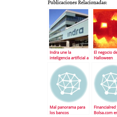
Publicaciones Relacionadas:
Indra une la
El negocio de
inteligencia artificial a
Halloween
una red social para
aconsejar a los
inversores
Mal panorama para
Financialred
los bancos
Bolsa.com e