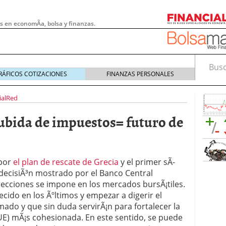
s en economÃ­a, bolsa y finanzas.
Busca
RÁFICOS COTIZACIONES
FINANZAS PERSONALES
ialRed
subida de impuestos= futuro de
 por
el plan de rescate de Grecia
y el primer sÃ­
decisiÃ³n mostrado por el Banco Central
rrecciones se impone en los mercados bursÃ¡tiles.
ecido en los Ãºltimos y empezar a digerir el
 pymes: la obligación que muchas empresas
ado y que sin duda servirÃ¡n para fortalecer la
s demasiado tarde
20/07/2026
UE) mÃ¡s cohesionada. En este sentido, se puede
e Deben Saber los Traders Mexicanos Antes de