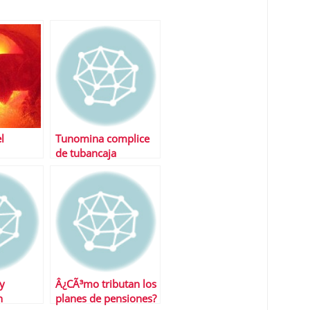
l
Tunomina complice
de tubancaja
Â¿QuÃ© oculta?
 y
Â¿CÃ³mo tributan los
n
planes de pensiones?