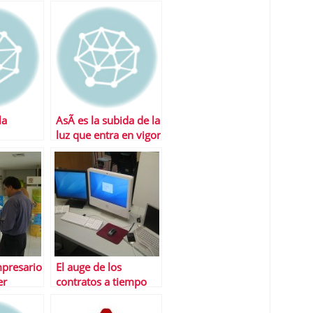
la
AsÃ­ es la subida de la
luz que entra en vigor
en enero
mpresario
El auge de los
er
contratos a tiempo
os,
parcial
y de