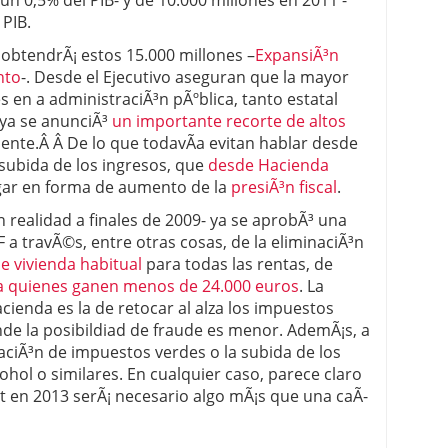
un 0,5% del PIB- y de 10.000 millones en 2011 -
 PIB.
obtendrÃ¡ estos 15.000 millones –
ExpansiÃ³n
nto
-. Desde el Ejecutivo aseguran que la mayor
s en a administraciÃ³n pÃºblica, tanto estatal
ya se anunciÃ³
un importante recorte de altos
ciente.Â Â De lo que todavÃ­a evitan hablar desde
subida de los ingresos, que
desde Hacienda
gar en forma de aumento de la
presiÃ³n fiscal
.
 realidad a finales de 2009- ya se aprobÃ³ una
F a travÃ©s, entre otras cosas, de la eliminaciÃ³n
e vivienda habitual
para todas las rentas, de
¡ a quienes ganen menos de 24.000 euros
. La
ienda es la de retocar al alza los impuestos
nde la posibildiad de fraude es menor. AdemÃ¡s, a
aciÃ³n de impuestos verdes o la subida de los
hol o similares. En cualquier caso, parece claro
t en 2013 serÃ¡ necesario algo mÃ¡s que una caÃ­