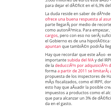
5.000 millones de euros este aÃ±o -
para dejar el dÃ©ficit en el 6,3% del
La duda reside en saber de dÃ³nde 
ofrece una buena respuesta al asu
parte llegarÃ¡ por medio de recorte
como autonÃ³mica. Para empezar, 
cargos
, pero con eso no serÃ¡ sufi
el Gobierno es de una hipotÃ©tica 
apuntan
que tambiÃ©n podrÃ­a lle
Hay que recordar que este aÃ±o -en
importante
subida del IVA
y del IRP
de la
deducciÃ³n por adquisiciÃ³n d
forma
a partir de 2011 se limitarÃ
propuesta de los inspectores de Hac
mÃ¡s fiscalizados, como el IRPF, do
esto hay que aÃ±adir la posible cre
impuestos a productos como el alco
que para alcanzar un 3% de dÃ©fici
da en el gasto.