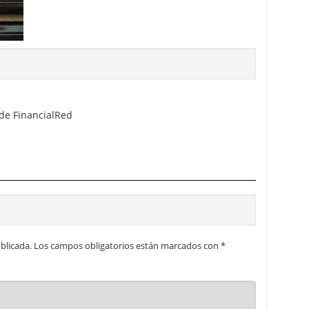
 proceso tradicional: ventajas reales para pymes
a mÃ©dica cuando trabajas por cuenta propia
 de FinancialRed
blicada.
Los campos obligatorios están marcados con
*