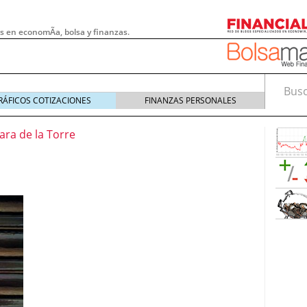
s en economÃ­a, bolsa y finanzas.
Busca
RÁFICOS COTIZACIONES
FINANZAS PERSONALES
ara de la Torre
 pymes: la obligación que muchas empresas
s demasiado tarde
20/07/2026
e Deben Saber los Traders Mexicanos Antes de