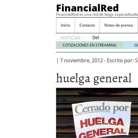
FinancialRed
FinancialRed es una red de blogs especializado
Inicio
Contacto
Notas de prensa
Del
NOTICIAS :
depósito
COTIZACIONES EN STREAMING
G
a la
diversificación:
|
7 noviembre, 2012
-
Escrito por:
S
cómo
está
huelga general
cambiando
la
gestión
del
ahorro
en
España
05/08/2026
Seguros de convenio en
descubren cuando ya e
ReseÃ±a de SIFX: Lo Qu