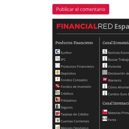
Esp
Productos Financieros
Canal Economí
Euribor
Noticias Econ
IPC
Buscar Trabaj
Productos Financieros
Vivienda
Depósitos
Declaración de
Fondos Cotizados
Warrants
Fondos de Inversión
Cómo Ahorrar
Créditos
Cambio Euro 
Préstamos
Canal Internaci
Seguros
Materias Prim
Tarjetas de Crédito
Forex
Cuentas Corrientes
Mejores Depósitos