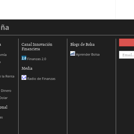
aña
a
Canal Innovación
Blogs de Bolsa
Financiera
Aprender Bolsa
omía
Finanzas 2.0
o
Media
 la Renta
Radio de Finanzas
 Dinero
Dolar
onal
as