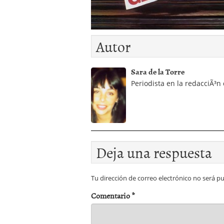
Operar
29/06/2026
Crear empresa online vs
29/05/2026
CÃ³mo afrontar una baj
Autor
26/05/2026
Sara de la Torre
Periodista en la redacciÃ³n
Deja una respuesta
Tu dirección de correo electrónico no será pu
Comentario
*