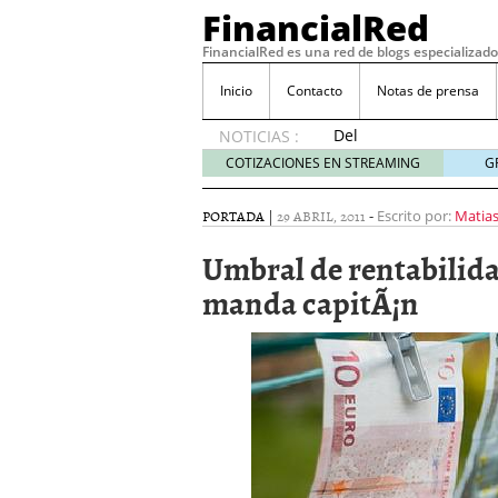
FinancialRed
FinancialRed es una red de blogs especializado
Inicio
Contacto
Notas de prensa
Del
NOTICIAS :
depósito
COTIZACIONES EN STREAMING
G
a la
diversificación:
PORTADA
|
29 ABRIL, 2011
-
Escrito por:
Matias
cómo
está
Umbral de rentabilid
cambiando
manda capitÃ¡n
la
gestión
del
ahorro
en
España
05/08/2026
Seguros de convenio en
descubren cuando ya e
ReseÃ±a de SIFX: Lo Qu