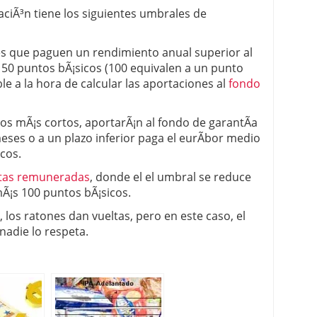
uaciÃ³n tiene los siguientes umbrales de
es que paguen un rendimiento anual superior al
50 puntos bÃ¡sicos (100 equivalen a un punto
e a la hora de calcular las aportaciones al
fondo
zos mÃ¡s cortos, aportarÃ¡n al fondo de garantÃ­a
meses o a un plazo inferior paga el eurÃ­bor medio
cos.
tas remuneradas
, donde el el umbral se reduce
Ã¡s 100 puntos bÃ¡sicos.
, los ratones dan vueltas, pero en este caso, el
nadie lo respeta.