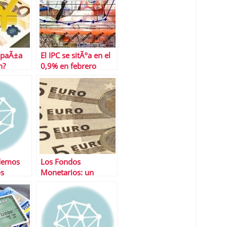
spaÃ±a
El IPC se sitÃºa en el
n?
0,9% en febrero
demos
Los Fondos
os
Monetarios: un
ta
negocio solo para la
gestora