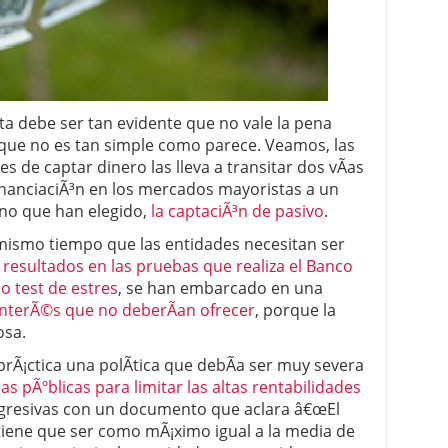
 proceso tradicional: ventajas reales para pymes
a mÃ©dica cuando trabajas por cuenta propia
a debe ser tan evidente que no vale la pena
 que no es tan simple como parece. Veamos, las
s de captar dinero las lleva a transitar dos vÃ­as
financiaciÃ³n en los mercados mayoristas a un
ino que han elegido,
la captaciÃ³n de pasivo
.
l mismo tiempo que las entidades necesitan ser
s
resultados en las pruebas que realiza el Banco
o test de estres
, se han embarcado en una
interÃ©s que no deberÃ­an ofrecer
, porque la
osa.
rÃ¡ctica una polÃ­tica que debÃ­a ser muy severa
s pÃºblicas para limitar las altas rentabilidades
 agresivas con un documento que aclara â€œEl
tiene que ser como mÃ¡ximo igual a la media de