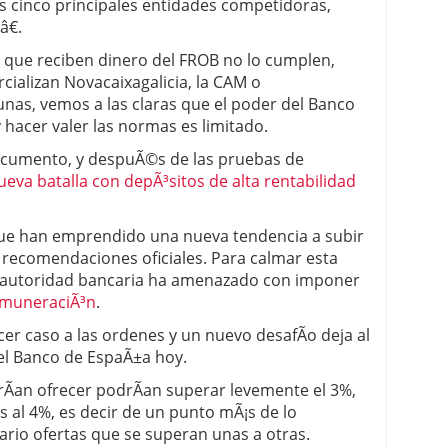
as cinco principales entidades competidoras,
€.
es que reciben dinero del FROB no lo cumplen,
cializan Novacaixagalicia, la CAM o
nas, vemos a las claras que el poder del Banco
 hacer valer las normas es limitado.
cumento, y despuÃ©s de las pruebas de
ueva batalla con depÃ³sitos de alta rentabilidad
 que han emprendido una nueva tendencia a subir
s recomendaciones oficiales. Para calmar esta
 la autoridad bancaria ha amenazado con imponer
remuneraciÃ³n
.
r caso a las ordenes y un nuevo desafÃ­o deja al
el Banco de EspaÃ±a hoy.
rÃ­an ofrecer podrÃ­an superar levemente el 3%,
 al 4%, es decir de un punto mÃ¡s de lo
ario ofertas que se superan unas a otras.