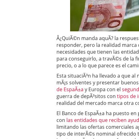
Operar
29/06/2026
Crear empresa online vs
29/05/2026
CÃ³mo afrontar una baj
26/05/2026
Â¿QuiÃ©n manda aquÃ­? la respuest
responder, pero la realidad marca
necesidades que tienen las entidade
para conseguirlo, a travÃ©s de la 
precio, o a lo que parece es el cam
Esta situaciÃ³n ha llevado a que a
mÃ¡s solventes y presentar bueno
de EspaÃ±a
y Europa con el
segund
guerra de depÃ³sitos con
tipos de 
realidad del mercado marca otra c
El Banco de EspaÃ±a ha puesto en p
con
las entidades que reciben ayuda
limitando las ofertas comerciales
tipo de interÃ©s nominal ofrecido 