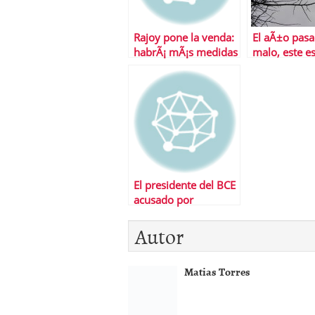
Rajoy pone la venda:
El aÃ±o pasa
habrÃ¡ mÃ¡s medidas
malo, este es
de recortes
remate, el si
el gran rema
El presidente del BCE
acusado por
pertenecer a un
Autor
lobby de banqueros
Matias Torres