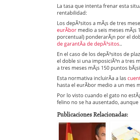
La tasa que intenta frenar esta sit
rentabilidad:
Los depÃ³sitos a mÃ¡s de tres mes
eurÃ­bor
medio a seis meses mÃ¡s 1
porcentual) ponderarÃ¡n por el dobl
de garantÃ­a de depÃ³sitos
..
En el caso de los depÃ³sitos de pla
el doble si una imposiciÃ³n a tres 
a tres meses mÃ¡s 150 puntos bÃ¡si
Esta normativa incluirÃ­a a las
cuen
hasta el eurÃ­bor medio a un mes m
Por lo visto cuando el gato no estÃ¡
felino no se ha ausentado, aunque 
Publicaciones Relacionadas: