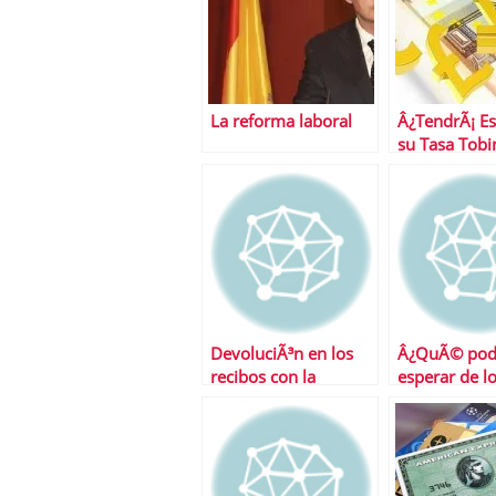
La reforma laboral
Â¿TendrÃ¡ E
su Tasa Tobi
DevoluciÃ³n en los
Â¿QuÃ© po
recibos con la
esperar de l
nÃ³mina
mercados es
semana?