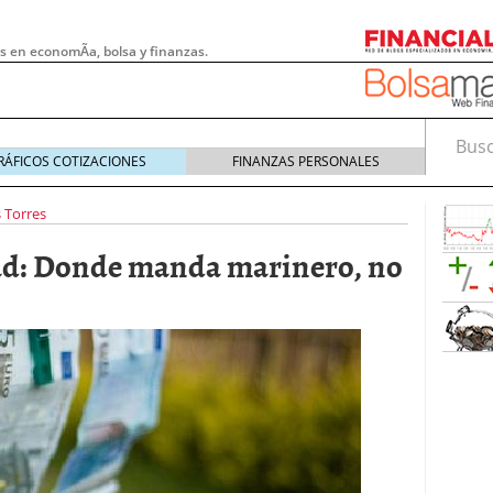
s en economÃ­a, bolsa y finanzas.
Busca
RÁFICOS COTIZACIONES
FINANZAS PERSONALES
 Torres
ad: Donde manda marinero, no
 pymes: la obligación que muchas empresas
s demasiado tarde
20/07/2026
e Deben Saber los Traders Mexicanos Antes de