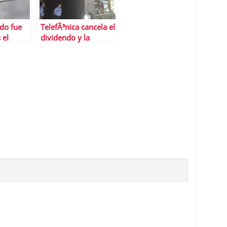
do fue
TelefÃ³nica cancela el
 el
dividendo y la
guiente
recompra de
te
acciones