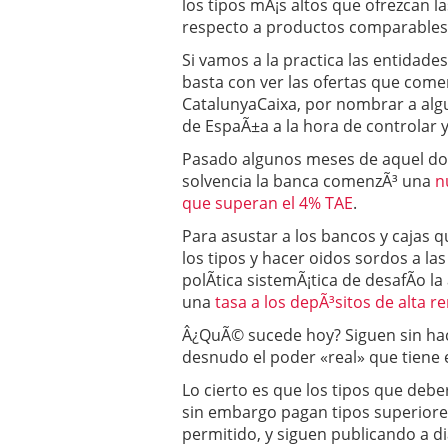
los tipos mÃ¡s altos que ofrezcan l
respecto a productos comparablesâ
Si vamos a la practica las entidad
basta con ver las ofertas que comer
CatalunyaCaixa, por nombrar a algu
de EspaÃ±a a la hora de controlar y
Pasado algunos meses de aquel do
solvencia la banca comenzÃ³ una
n
que superan el 4% TAE
.
Para asustar a los bancos y cajas
los tipos y hacer oidos sordos a la
polÃ­tica sistemÃ¡tica de desafÃ­o
una
tasa a los depÃ³sitos de alta 
Â¿QuÃ© sucede hoy? Siguen sin hace
desnudo el poder «real» que tiene 
Lo cierto es que los tipos que debe
sin embargo pagan tipos superiores
permitido, y siguen publicando a di