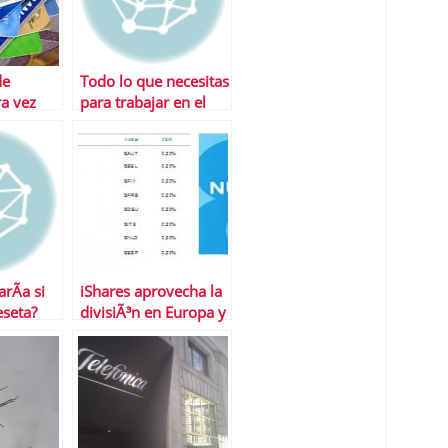
de
Todo lo que necesitas
ra vez
para trabajar en el
extranjero
rÃ­a si
iShares aprovecha la
eseta?
divisiÃ³n en Europa y
lanza ETFS sobre
bonos soberanos