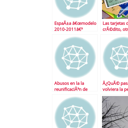
EspaÃ±a â€œmodelo
Las tarjetas 
2010-2011â€³
crÃ©dito, ot
mÃ¡s caras
Abusos en la la
Â¿QuÃ© pasa
reunificaciÃ³n de
volviera la p
deudas