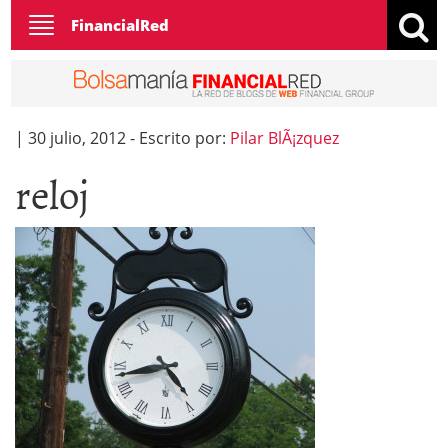
Toggle
FinancialRed
navigation
|
30 julio, 2012
-
Escrito por:
Pilar BlÃ¡zquez
reloj