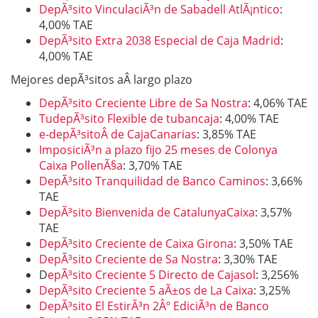
DepÃ³sito VinculaciÃ³n de Sabadell AtlÃ¡ntico
:
4,00% TAE
DepÃ³sito Extra 2038 Especial de Caja Madrid
:
4,00% TAE
Mejores depÃ³sitos aÂ largo plazo
DepÃ³sito Creciente Libre de Sa Nostra
: 4,06% TAE
TudepÃ³sito Flexible de tubancaja
: 4,00% TAE
e-depÃ³sitoÂ de CajaCanarias
: 3,85% TAE
ImposiciÃ³n a plazo fijo 25 meses de Colonya
Caixa PollenÃ§a
: 3,70% TAE
DepÃ³sito Tranquilidad de Banco Caminos
: 3,66%
TAE
DepÃ³sito Bienvenida de CatalunyaCaixa
: 3,57%
TAE
DepÃ³sito Creciente de Caixa Girona
: 3,50% TAE
DepÃ³sito Creciente de Sa Nostra
: 3,30% TAE
D
epÃ³sito Creciente 5 Directo de Cajasol
: 3,256%
DepÃ³sito Creciente 5 aÃ±os de La Caixa
: 3,25%
DepÃ³sito El EstirÃ³n 2Âº EdiciÃ³n de Banco