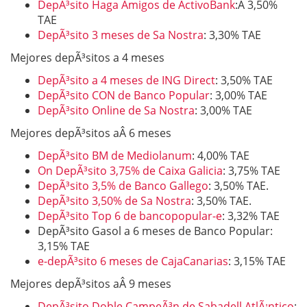
DepÃ³sito Haga Amigos de ActivoBank
:Â 3,50%
TAE
DepÃ³sito 3 meses de Sa Nostra
: 3,30% TAE
Mejores depÃ³sitos a 4 meses
DepÃ³sito a 4 meses de ING Direct
: 3,50% TAE
DepÃ³sito CON de Banco Popular
: 3,00% TAE
DepÃ³sito Online de Sa Nostra
: 3,00% TAE
Mejores depÃ³sitos aÂ 6 meses
DepÃ³sito BM de Mediolanum
: 4,00% TAE
On DepÃ³sito 3,75% de Caixa Galicia
: 3,75% TAE
DepÃ³sito 3,5% de Banco Gallego
: 3,50% TAE.
DepÃ³sito 3,50% de Sa Nostra
: 3,50% TAE.
DepÃ³sito Top 6 de bancopopular-e
: 3,32% TAE
DepÃ³sito Gasol a 6 meses de Banco Popular:
3,15% TAE
e-depÃ³sito 6 meses de CajaCanarias
: 3,15% TAE
Mejores depÃ³sitos aÂ 9 meses
DepÃ³sito Doble CampeÃ³n de Sabadell AtlÃ¡ntico
: