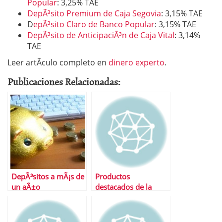
Popular
: 3,25% TAE
DepÃ³sito Premium de Caja Segovia
: 3,15% TAE
D
epÃ³sito Claro de Banco Popular
: 3,15% TAE
DepÃ³sito de AnticipaciÃ³n de Caja Vital
: 3,14%
TAE
Leer artÃ­culo completo en
dinero experto
.
Publicaciones Relacionadas:
DepÃ³sitos a mÃ¡s de
Productos
un aÃ±o
destacados de la
semana