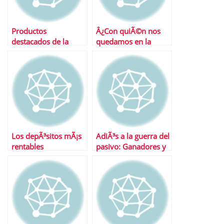
Productos
Â¿Con quiÃ©n nos
destacados de la
quedamos en la
semana
guerra por el pasivo?
Los depÃ³sitos mÃ¡s
AdiÃ³s a la guerra del
rentables
pasivo: Ganadores y
perdedores