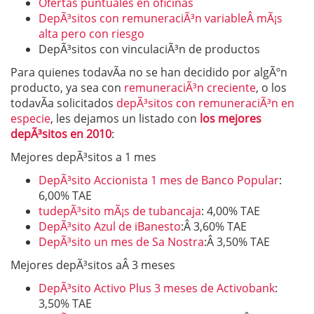
Ofertas puntuales en oficinas
DepÃ³sitos con remuneraciÃ³n variableÂ mÃ¡s
alta pero con riesgo
DepÃ³sitos con vinculaciÃ³n de productos
Para quienes todavÃ­a no se han decidido por algÃºn
producto, ya sea con
remuneraciÃ³n creciente
, o los
todavÃ­a solicitados
depÃ³sitos con remuneraciÃ³n en
especie
, les dejamos un listado con
los mejores
depÃ³sitos en 2010
:
Mejores depÃ³sitos a 1 mes
DepÃ³sito Accionista 1 mes de Banco Popular
:
6,00% TAE
tudepÃ³sito mÃ¡s de tubancaja
: 4,00% TAE
DepÃ³sito Azul de iBanesto
:Â 3,60% TAE
DepÃ³sito un mes de Sa Nostra
:Â 3,50% TAE
Mejores depÃ³sitos aÂ 3 meses
DepÃ³sito Activo Plus 3 meses de Activobank
:
3,50% TAE