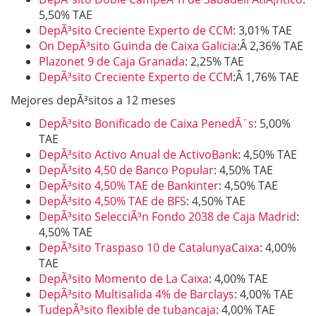
5,50% TAE
DepÃ³sito Creciente Experto de CCM
: 3,01% TAE
On DepÃ³sito Guinda de Caixa Galicia
:Â 2,36% TAE
Plazonet 9 de Caja Granada
: 2,25% TAE
DepÃ³sito Creciente Experto de CCM
:Â 1,76% TAE
Mejores depÃ³sitos a 12 meses
DepÃ³sito Bonificado de Caixa PenedÃ¨s
: 5,00%
TAE
DepÃ³sito Activo Anual de ActivoBank
: 4,50% TAE
DepÃ³sito 4,50 de Banco Popular
: 4,50% TAE
DepÃ³sito 4,50% TAE de Bankinter
: 4,50% TAE
DepÃ³sito 4,50% TAE de BFS
: 4,50% TAE
DepÃ³sito SelecciÃ³n Fondo 2038 de Caja Madrid
:
4,50% TAE
DepÃ³sito Traspaso 10 de CatalunyaCaixa
: 4,00%
TAE
DepÃ³sito Momento de La Caixa
: 4,00% TAE
DepÃ³sito Multisalida 4% de Barclays
: 4,00% TAE
TudepÃ³sito flexible de tubancaja
: 4,00% TAE