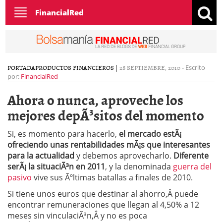
Toggle
FinancialRed
navigation
PORTADA
PRODUCTOS FINANCIEROS
|
28 SEPTIEMBRE, 2010
-
Escrito
por:
FinancialRed
Ahora o nunca, aproveche los
mejores depÃ³sitos del momento
Si, es momento para hacerlo,
el mercado estÃ¡
ofreciendo unas rentabilidades mÃ¡s que interesantes
para la actualidad
y debemos aprovecharlo.
Diferente
serÃ¡ la situaciÃ³n en 2011
, y la denominada
guerra del
pasivo
vive sus Ãºltimas batallas a finales de 2010.
Si tiene unos euros que destinar al ahorro,Â puede
encontrar remuneraciones que llegan al 4,50% a 12
meses sin vinculaciÃ³n,Â y no es poca